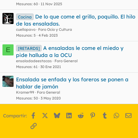
Masunos
60
11 Nov 2025
De lo que come el grillo, poquillo. El hilo
Cocina
de las ensaladas.
cuellopavo
Foro Ocio y Cultura
Masunos
5
4 Feb 2023
A ensaladas le come el miedo y
[RETARDS]
E
pide halluda a la OCU
ensaladadeestacas
Foro General
Masunos
61
30 Ene 2021
Ensalada se enfada y los foreros se ponen a
hablar de jamón
Kramer99
Foro General
Masunos
50
3 May 2020
Facebook
X
Bluesky
LinkedIn
Reddit
Pinterest
Tumblr
WhatsA
Em
Compartir:
Enlace