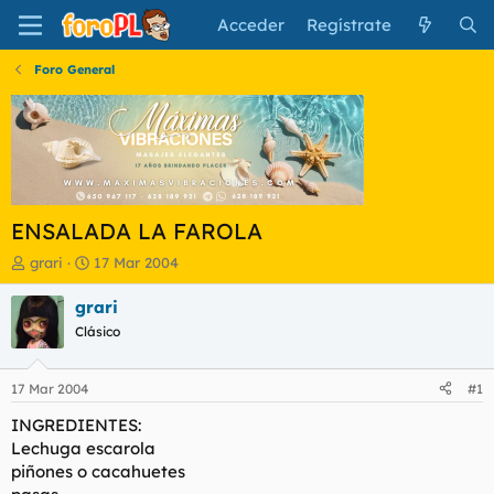
Acceder
Regístrate
Foro General
ENSALADA LA FAROLA
I
F
grari
17 Mar 2004
n
e
i
c
grari
c
h
Clásico
i
a
a
d
d
e
17 Mar 2004
#1
o
i
r
n
INGREDIENTES:
d
i
Lechuga escarola
e
c
piñones o cacahuetes
l
i