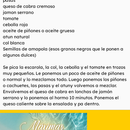
pasas
t
o
queso de cabra cremoso
e
jamon serrano
m
a
tomate
cebolla roja
aceite de piñones o aceite gruesa
atun natural
col blanca
Semillas de amapola (esos granos negros que le ponen a
algunos dulces)
Se pica la escarola, la col, la cebolla y el tomate en trozos
muy pequeños. Le ponemos un poco de aceite de piñones
o normal y lo mezclamos todo. Luego ponemos los piñones
o cachuetes, las pasas y el atuny volvemos a mezclar.
Envolvemos el queso de cabra en lonchas de jamón
serrano y lo ponemos al hormo 10 minutos. Ponemos el
queso caliente sobre la ensalada y pa dentro.