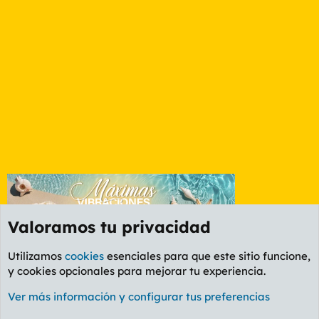
Valoramos tu privacidad
Utilizamos
cookies
esenciales para que este sitio funcione,
y cookies opcionales para mejorar tu experiencia.
Foro General
Ver más información y configurar tus preferencias
Cookies
PL OLDSTYLE AMARILLO
Cambiar fuente
Español (ES)