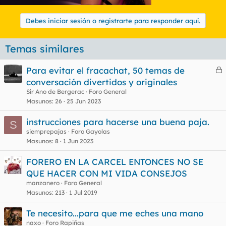
Debes iniciar sesión o registrarte para responder aquí.
Temas similares
Para evitar el fracachat, 50 temas de
e
conversación divertidos y originales
r
Sir Ano de Bergerac
Foro General
r
Masunos
26
25 Jun 2023
instrucciones para hacerse una buena paja.
S
siemprepajas
Foro Gayolas
o
Masunos
8
1 Jun 2023
FORERO EN LA CARCEL ENTONCES NO SE
QUE HACER CON MI VIDA CONSEJOS
manzanero
Foro General
Masunos
213
1 Jul 2019
Te necesito...para que me eches una mano
naxo
Foro Rapiñas