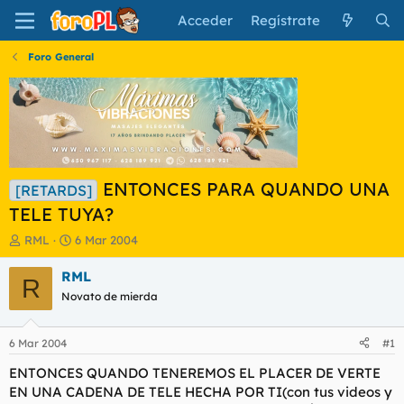
Acceder
Regístrate
Foro General
ENTONCES PARA QUANDO UNA
[RETARDS]
TELE TUYA?
I
F
RML
6 Mar 2004
n
e
i
c
RML
R
c
h
Novato de mierda
i
a
a
d
d
e
6 Mar 2004
#1
o
i
r
n
ENTONCES QUANDO TENEREMOS EL PLACER DE VERTE
d
i
EN UNA CADENA DE TELE HECHA POR TI(con tus videos y
e
c