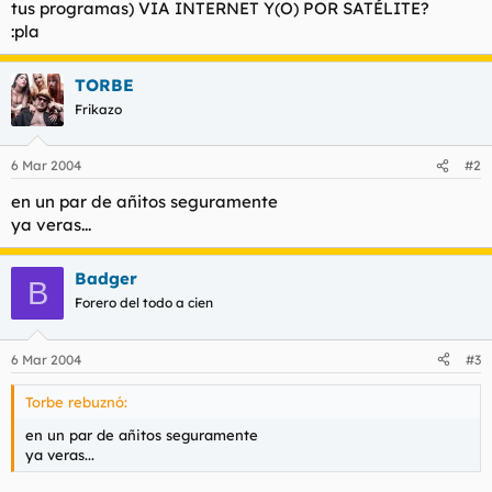
tus programas) VIA INTERNET Y(O) POR SATÉLITE?
l
i
:pla
t
o
e
m
TORBE
a
Frikazo
6 Mar 2004
#2
en un par de añitos seguramente
ya veras...
Badger
B
Forero del todo a cien
6 Mar 2004
#3
Torbe rebuznó:
en un par de añitos seguramente
ya veras...