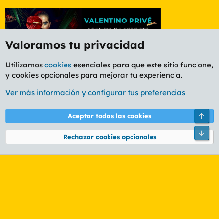
Valoramos tu privacidad
Utilizamos
cookies
esenciales para que este sitio funcione,
y cookies opcionales para mejorar tu experiencia.
Foro General
Ver más información y configurar tus preferencias
Cookies
PL OLDSTYLE AMARILLO
Cambiar fuente
Español (ES)
Arri
Aceptar todas las cookies
Contáctanos
Términos y reglas
Política de privacidad
Ayuda
R
Pie
S
Rechazar cookies opcionales
S
®
Community platform by XenForo
© 2010-2026 XenForo Ltd.