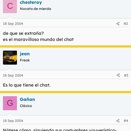
chesteroy
C
Novato de mierda
18 Sep 2004
#2
de que se extraña?
es el maravilloso mundo del chat
jean
Freak
18 Sep 2004
#3
Es lo que tiene el chat.
Gañan
G
Clásico
18 Sep 2004
#4
Nótese cómo, siguiendo sus costumbres vouyerístico-