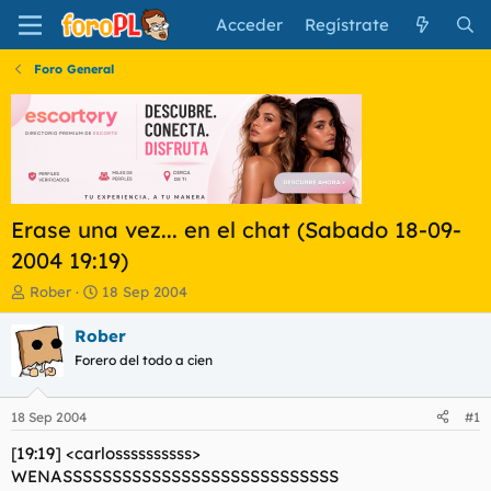
Acceder
Regístrate
Foro General
Erase una vez... en el chat (Sabado 18-09-
2004 19:19)
I
F
Rober
18 Sep 2004
n
e
i
c
Rober
c
h
Forero del todo a cien
i
a
a
d
d
e
18 Sep 2004
#1
o
i
r
n
[19:19] <carlossssssssss>
d
i
WENASSSSSSSSSSSSSSSSSSSSSSSSSSSS
e
c