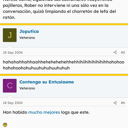
pajilleras, Rober no interviene ni una sólo vez en la
conversación, quizá limpiando el chorretón de lefa del
ratón.
Joputica
J
Veterano
18 Sep 2004
#5
hahahahhahhaahhehehehehehhehhihiihihihihihihhohohoo
hohohoohohuhuuhuhuhuuhuhuh
Contenga su Entusiasmo
C
Veterano
18 Sep 2004
#6
Han habido
mucho mejores
logs que este.