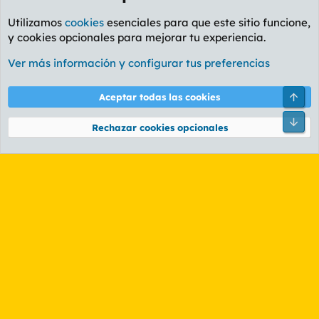
Utilizamos
cookies
esenciales para que este sitio funcione,
y cookies opcionales para mejorar tu experiencia.
Foro General
Ver más información y configurar tus preferencias
Cookies
PL OLDSTYLE AMARILLO
Cambiar fuente
Español (ES)
Arri
Aceptar todas las cookies
Contáctanos
Términos y reglas
Política de privacidad
Ayuda
R
Pie
S
Rechazar cookies opcionales
S
®
Community platform by XenForo
© 2010-2026 XenForo Ltd.