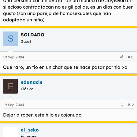
Una persona con un avatar de un muñeco de Jay&Bob el
silecioso contraatacan no es gilipollas, es un dios con buen
gusto (son una pareja de homosexuales que han
adoptado un niño).
SOLDADO
S
Guest
19 Sep 2004
#11
Que raro, un tio en un chat que se hace pasar por tia :-o
edunacle
E
Clásico
19 Sep 2004
#12
Dejar a rober, este hilo es cojonudo.
el_seko
Veterano