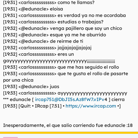
[19:31] <carlossssssssss> como te llamas?
[19:31] <@edunacle> eloisa
[19:31] <carlossssssssss> es verdad ya no me acordaba
[19:31] <carlossssssssss> estudias o trabajas?
[19:32] <@edunacle> venga pajillero que soy un chico
[19:32] <@edunacle> esque ya me he aburrido
[19:32] <@edunacle> de reirme de ti
[19:32] <carlossssssssss> jajjajajajjajajaj
[19:32] <carlossssssssss> eres un
gayyyyyyyyyyyyyyyyyyyyyyyyyyyy¡¡¡¡¡¡¡¡¡¡¡¡¡¡¡¡¡¡¡¡¡¡¡
[19:33] <carlossssssssss> que me has seguido el rollo
[19:33] <carlossssssssss> que te gusta el rollo de pasarte
por una chica
[19:33] <@edunacle> juas
[19:33] <carlossssssssss> ayyyyyyyyyyyyyyyyyyyyyyyy
*** edunacle [
ircap751@DbJI5s.Az8fW7.vIPv
4 ] cierra
[19:33] [Quit: • IRcap [7.51] •
https://www.ircap.com
•]
Inesperadamente, el que salio corriendo fue edunacle :18