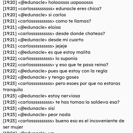
[19:20] <@edunacle> holaassss uapooosss
l
i
[19:20] <carlossssssssss> edunacle eres chica?
t
o
[19:20] <@edunacle> si carlos
e
[19:21] <carlossssssssss> como te llamas?
m
a
[19:21] <@edunacle> eloisa
[19:21] <carlossssssssss> desde donde chateas?
[19:21] <@edunacle> desde mi cuarto
[19:21] <carlossssssssss> jejeje
[19:21] <@edunacle> es que estoy malita
[19:22] <carlossssssssss> lo suponia
[19:22] <carlossssssssss> y eso que te pasa reina?
[19:22] <@edunacle> pues que estoy con la regla
[19:22] <@edunacle> y tengo gases
[19:23] <carlossssssssss> pero esoes por que no estaras
tranquila
[19:23] <@edunacle> estoy nerviosa
[19:23] <carlossssssssss> te has tomao la saldeva esa?
[19:23] <@edunacle> sisi
[19:23] <@edunacle> peor nada
[19:23] <carlossssssssss> bueno eso es el incoveniente de
ser mujer