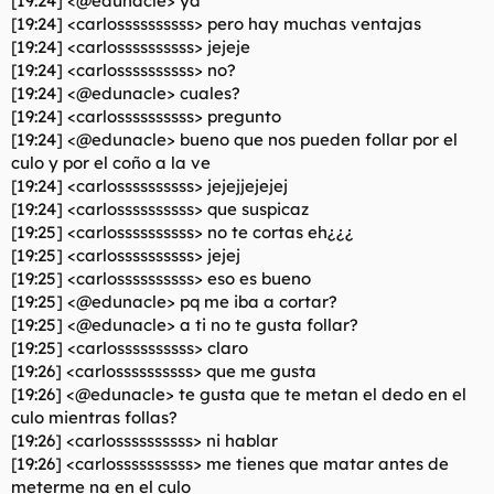
[19:24] <@edunacle> ya
[19:24] <carlossssssssss> pero hay muchas ventajas
[19:24] <carlossssssssss> jejeje
[19:24] <carlossssssssss> no?
[19:24] <@edunacle> cuales?
[19:24] <carlossssssssss> pregunto
[19:24] <@edunacle> bueno que nos pueden follar por el
culo y por el coño a la ve
[19:24] <carlossssssssss> jejejjejejej
[19:24] <carlossssssssss> que suspicaz
[19:25] <carlossssssssss> no te cortas eh¿¿¿
[19:25] <carlossssssssss> jejej
[19:25] <carlossssssssss> eso es bueno
[19:25] <@edunacle> pq me iba a cortar?
[19:25] <@edunacle> a ti no te gusta follar?
[19:25] <carlossssssssss> claro
[19:26] <carlossssssssss> que me gusta
[19:26] <@edunacle> te gusta que te metan el dedo en el
culo mientras follas?
[19:26] <carlossssssssss> ni hablar
[19:26] <carlossssssssss> me tienes que matar antes de
meterme na en el culo