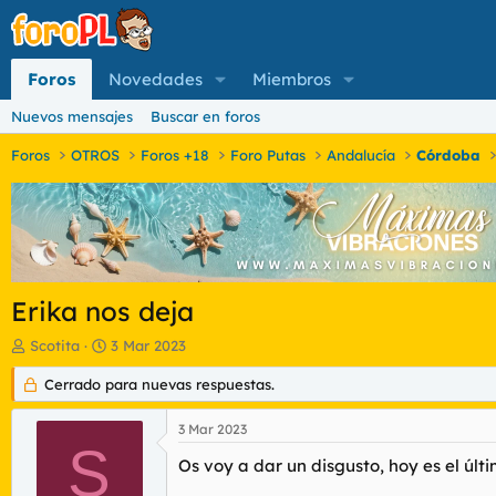
Foros
Novedades
Miembros
Nuevos mensajes
Buscar en foros
Foros
OTROS
Foros +18
Foro Putas
Andalucía
Córdoba
Erika nos deja
I
F
Scotita
3 Mar 2023
n
e
i
Cerrado para nuevas respuestas.
c
c
h
i
a
3 Mar 2023
a
d
S
d
e
Os voy a dar un disgusto, hoy es el últ
o
i