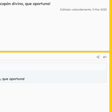
 copón divino, que oportuna!
Editado cobardemente:
3 Mar 2023
#7
o, que oportuna!