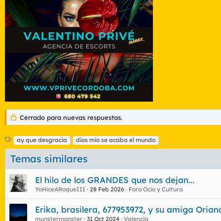
Cerrado para nuevas respuestas.
E
ay que desgracia
dios mio se acaba el mundo
t
Temas similares
i
q
u
El hilo de los GRANDES que nos dejan...
e
YoHiceARoqueIII
28 Feb 2026
Foro Ocio y Cultura
t
a
Erika, brasilera, 677953972, y su amiga Orian
s
munstermonster
31 Oct 2024
Valencia