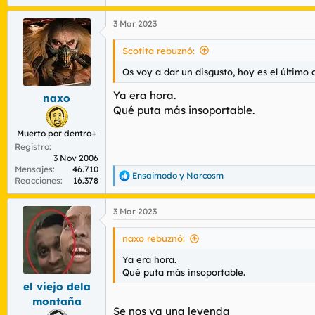
e
a
3 Mar 2023
c
c
i
Scotita rebuznó:
o
n
Os voy a dar un disgusto, hoy es el último 
e
s
Ya era hora.
naxo
:
Qué puta más insoportable.
Muerto por dentro+
Registro
3 Nov 2006
Mensajes
46.710
Ensaimodo
y
Narcosm
R
Reacciones
16.378
e
a
3 Mar 2023
c
c
i
naxo rebuznó:
o
n
Ya era hora.
e
Qué puta más insoportable.
s
el viejo dela
:
montaña
Se nos va una leyenda