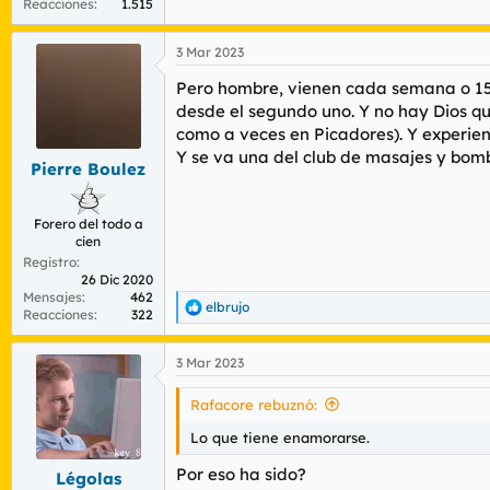
Reacciones
1.515
3 Mar 2023
Pero hombre, vienen cada semana o 15 
desde el segundo uno. Y no hay Dios qu
como a veces en Picadores). Y experien
Y se va una del club de masajes y bombo
Pierre Boulez
Forero del todo a
cien
Registro
26 Dic 2020
Mensajes
462
elbrujo
R
Reacciones
322
e
a
3 Mar 2023
c
c
i
Rafacore rebuznó:
o
n
Lo que tiene enamorarse.
e
s
Por eso ha sido?
Légolas
: