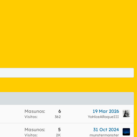
Masunos
6
19 Mar 2026
Visitas
362
YoHiceARoqueIII
Masunos
5
31 Oct 2024
Visitas
2K
munstermonster