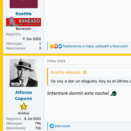
r
n
d
i
e
c
Scotita
l
i
t
o
e
Baneado
m
Registro
a
9 Jun 2022
Mensajes
1
hedonismo a tope
,
salao69
y
Narcosm
R
Reacciones
3
e
a
3 Mar 2023
c
c
i
Scotita rebuznó:
o
n
Os voy a dar un disgusto, hoy es el último 
e
s
Alfonso
Intentaré dormir esta noche!
:
Capone
Asiduo
Registro
8 Jul 2021
Mensajes
796
Narcosm
R
Reacciones
716