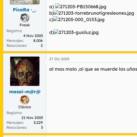
a)
PicaRa ·_.
b)
c)
Freak
Registro
d)
4 Nov 2003
Mensajes
8.006
Reacciones
2
27 Dic 2003
al mas malo ,al que se muerde las uña
masai-m@r@
Clásico
Registro
21 Nov 2003
Mensajes
3.229
Reacciones
3