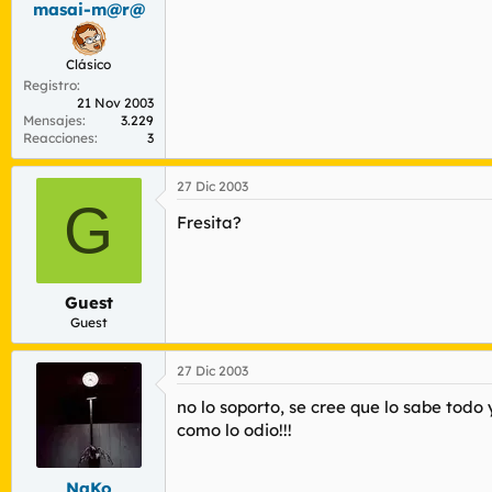
masai-m@r@
r
n
d
i
e
c
Clásico
l
i
Registro
t
o
21 Nov 2003
e
Mensajes
3.229
m
Reacciones
3
a
27 Dic 2003
G
Fresita?
Guest
Guest
27 Dic 2003
no lo soporto, se cree que lo sabe todo y
como lo odio!!!
NaKo