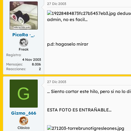
27 Dic 2003
dedusco
admin, no es facil...
PicaRa ·_.
p.d: hagaselo mirar
Freak
Registro
4 Nov 2003
Mensajes
8.006
Reacciones
2
27 Dic 2003
G
... Siento cortar este hilo, pero si no lo d
ESTA FOTO ES ENTRAÑABLE...
Gizmo_666
Clásico