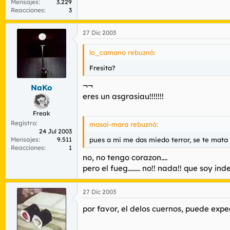
Mensajes
3.229
Reacciones
3
27 Dic 2003
lo_camano rebuznó:
Fresita?
¬¬
NaKo
eres un asgrasiau!!!!!!!
Freak
Registro
masai-mara rebuznó:
24 Jul 2003
Mensajes
9.511
pues a mi me das miedo terror, se te mata
Reacciones
1
no, no tengo corazon....
pero el fueg........ no!! nada!! que soy ind
27 Dic 2003
por favor, el delos cuernos, puede expec