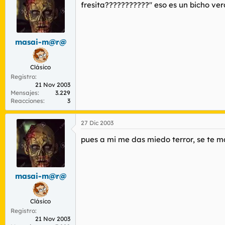
fresita???????????'' eso es un bicho ve
masai-m@r@
Clásico
Registro
21 Nov 2003
Mensajes
3.229
Reacciones
3
27 Dic 2003
pues a mi me das miedo terror, se te 
masai-m@r@
Clásico
Registro
21 Nov 2003