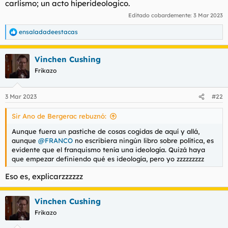
carlismo; un acto hiperideologico.
Editado cobardemente:
3 Mar 2023
ensaladadeestacas
R
e
a
Vinchen Cushing
c
c
Frikazo
i
o
n
3 Mar 2023
#22
e
s
Sir Ano de Bergerac rebuznó:
:
Aunque fuera un pastiche de cosas cogidas de aquí y allá,
aunque
@FRANCO
no escribiera ningún libro sobre política, es
evidente que el franquismo tenía una ideología. Quizá haya
que empezar definiendo qué es ideología, pero yo zzzzzzzzz
Eso es, explicarzzzzzz
Vinchen Cushing
Frikazo