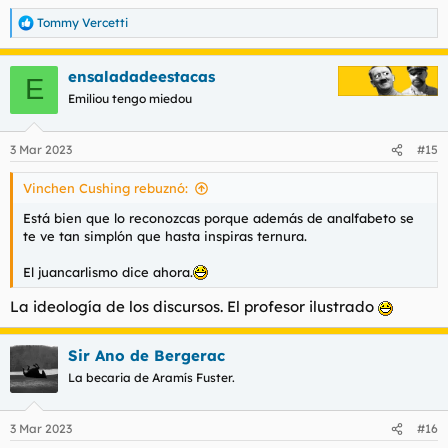
Tommy Vercetti
R
e
a
ensaladadeestacas
c
E
c
Emiliou tengo miedou
i
o
n
3 Mar 2023
#15
e
s
Vinchen Cushing rebuznó:
:
Está bien que lo reconozcas porque además de analfabeto se
te ve tan simplón que hasta inspiras ternura.
El juancarlismo dice ahora.
La ideología de los discursos. El profesor ilustrado
Sir Ano de Bergerac
La becaria de Aramís Fuster.
3 Mar 2023
#16