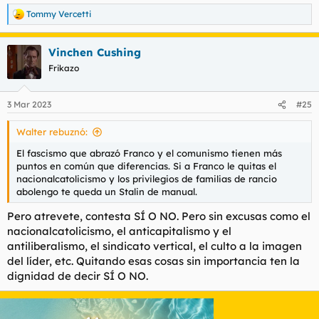
Tommy Vercetti
R
e
a
Vinchen Cushing
c
c
Frikazo
i
o
n
3 Mar 2023
#25
e
s
Walter rebuznó:
:
El fascismo que abrazó Franco y el comunismo tienen más
puntos en común que diferencias. Si a Franco le quitas el
nacionalcatolicismo y los privilegios de familias de rancio
abolengo te queda un Stalin de manual.
Pero atrevete, contesta SÍ O NO. Pero sin excusas como el
nacionalcatolicismo, el anticapitalismo y el
antiliberalismo, el sindicato vertical, el culto a la imagen
del líder, etc. Quitando esas cosas sin importancia ten la
dignidad de decir SÍ O NO.