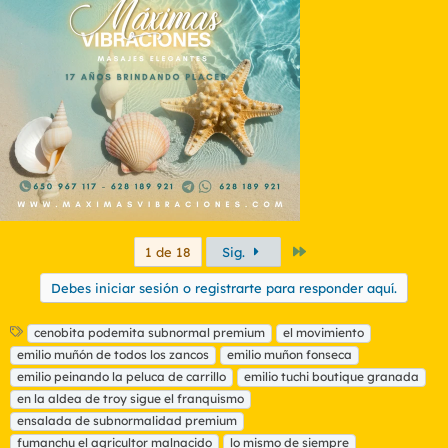
Último
1 de 18
Sig.
Debes iniciar sesión o registrarte para responder aquí.
E
cenobita podemita subnormal premium
el movimiento
t
emilio muñón de todos los zancos
emilio muñon fonseca
i
emilio peinando la peluca de carrillo
emilio tuchi boutique granada
q
en la aldea de troy sigue el franquismo
u
ensalada de subnormalidad premium
e
t
fumanchu el agricultor malnacido
lo mismo de siempre