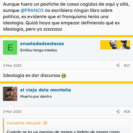
Aunque fuera un pastiche de cosas cogidas de aquí y allá,
aunque
@FRANCO
no escribiera ningún libro sobre
política, es evidente que el franquismo tenía una
ideología. Quizá haya que empezar definiendo qué es
ideología, pero yo zzzzzzzzz
ensaladadeestacas
E
Emiliou tengo miedou
3 Mar 2023
#17
Ideología es dar discursos
el viejo dela montaña
Muerto por dentro
3 Mar 2023
#18
Cenobita rebuznó:
Cuando se es un asesino de masas y ladrón de masas como