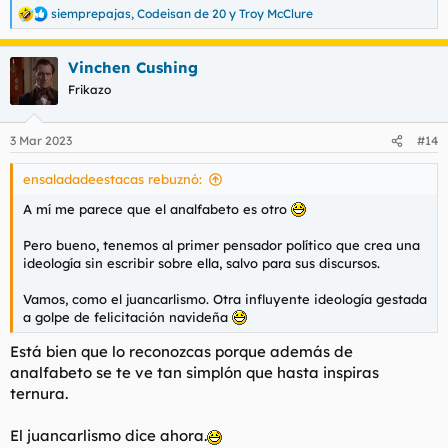
siemprepajas
,
Codeisan de 20
y
Troy McClure
R
e
a
Vinchen Cushing
c
c
Frikazo
i
o
n
3 Mar 2023
#14
e
s
ensaladadeestacas rebuznó:
:
A mí me parece que el analfabeto es otro
Pero bueno, tenemos al primer pensador político que crea una
ideología sin escribir sobre ella, salvo para sus discursos.
Vamos, como el juancarlismo. Otra influyente ideología gestada
a golpe de felicitación navideña
Está bien que lo reconozcas porque además de
analfabeto se te ve tan simplón que hasta inspiras
ternura.
El juancarlismo dice ahora.