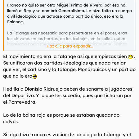
Franco no quiso ser otro Miguel Primo de Rivera, por eso no
llamó al Rey y se nombró Generalísimo. Le hizo falta un cuerpo
civil ideológico que actuase como partido único, eso era la
Falange.
La Falange era necesaria para perpetuarse en el poder, eran
los chivatos en los barrios, en los trabajos, en la calle… quien
ingresaba podía medrar socialmente y políticamente. Franco
Haz clic para expandir...
sabía que eso no se lo podía dar el Ejército español, pero sí
esos falangistas.
El movimiento no era la falange asi que empiezas bien
.
Se unificaron dos partidos-ideologias que nada tenian
que ver, el carlismo y la falange. Monarquicos y un partido
que no lo era
Hedilla o Dionisio Ridruejo deben de sonarte a jugadores
del Deportivo. Y lo que les sucedio, pues que ficharon por
el Pontevedra.
Lo de la boina roja es porque se estaban quedando
calvos.
Si algo hizo franco es vaciar de ideologia la falange y el