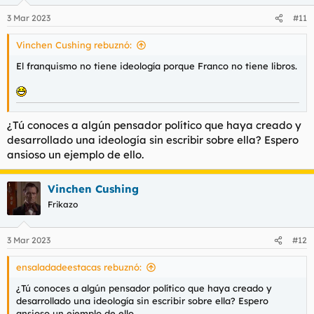
o
n
3 Mar 2023
#11
e
s
Vinchen Cushing rebuznó:
:
El franquismo no tiene ideología porque Franco no tiene libros.
¿Tú conoces a algún pensador político que haya creado y
desarrollado una ideología sin escribir sobre ella? Espero
ansioso un ejemplo de ello.
Vinchen Cushing
Frikazo
3 Mar 2023
#12
ensaladadeestacas rebuznó:
¿Tú conoces a algún pensador político que haya creado y
desarrollado una ideología sin escribir sobre ella? Espero
ansioso un ejemplo de ello.