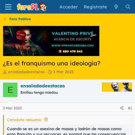
Acceder
Regístrate
Foro Política
¿Es el franquismo una ideología?
I
F
ensaladadeestacas
3 Mar 2023
n
e
i
c
ensaladadeestacas
E
c
h
Emiliou tengo miedou
i
a
a
d
d
e
3 Mar 2023
#1
o
i
r
n
Cenobita rebuznó:
d
i
e
c
Cuando se es un asesino de masas y ladrón de masas como
l
i
eran Paquito y sus secuaces, es normal que las consecuencias