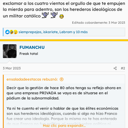
exclamar a los cuatro vientos el orgullo de que te empujen
la mierda para adentro, son los herederos ideológicos de
un militar católico
Editado cobardemente:
3 Mar 2023
siemprepajas
,
iskariote
,
Lebrom
y 10 más
R
e
a
FUMANCHU
c
c
Freak total
i
o
n
3 Mar 2023
#2
e
s
ensaladadeestacas rebuznó:
:
Decir que la gestión de hace 80 años tenga su reflejo ahora en
que una empresa PRIVADA se vaya es de situarse en el
pódium de la subnormalidad.
Ya ni te cuento el venir a hablar de que las élites económicas
son sus herederos ideológicos, cuando si algo no hizo Franco
fue crear una ideología. Porque lo mismo no te has enterado
de que Franco no fue político, ni escribió sobre política ni
Haz clic para expandir...