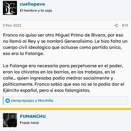
cuellopavo
c
c
El hombre y la caja
i
o
n
3 Mar 2023
#19
e
s
Franco no quiso ser otro Miguel Primo de Rivera, por eso
:
no llamó al Rey y se nombró Generalísimo. Le hizo falta un
cuerpo civil ideológico que actuase como partido único,
eso era la Falange.
La Falange era necesaria para perpetuarse en el poder,
eran los chivatos en los barrios, en los trabajos, en la
calle… quien ingresaba podía medrar socialmente y
políticamente. Franco sabía que eso no se lo podía dar el
Ejército español, pero sí esos falangistas.
siemprepajas
y
Morzhilla
R
e
a
FUMANCHU
c
c
Freak total
i
o