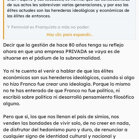
t
o
de sus actos les sobrevivan varias generaciones, y por eso las
e
élites actuales son las herederas ideológicas y económicas de
m
las élites de entonces.
a
Y Ferrovial es Franquista a más no poder:
Haz clic para expandir...
Ferrovial: Las puertas giratorias de las empresas constructora del IBEX
Decir que la gestión de hace 80 años tenga su reflejo
Entre las puertas giratorias de Ferrovial no se han
ahora en que una empresa PRIVADA se vaya es de
encontrado nombres mediáticos conocidos, sino
situarse en el pódium de la subnormalidad.
técnicos comerciales o abogados del Estado
www.yoibextigo.lamarea.com
Ya ni te cuento el venir a hablar de que las élites
económicas son sus herederos ideológicos, cuando si algo
no hizo Franco fue crear una ideología. Porque lo mismo
no te has enterado de que Franco no fue político, ni
escribió sobre política ni desarrolló pensamiento filosófico
alguno.
Pero que sí, los que nos llenan el país de simios, nos
venden las bondades de vivir solo, de no creer en nada,
de disfrutar del hedonismo puro y duro, de renunciar a
cualquier signo de identidad cultural y nacional y