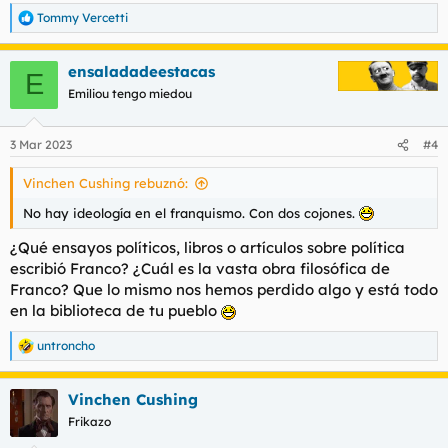
Tommy Vercetti
R
e
a
ensaladadeestacas
c
E
c
Emiliou tengo miedou
i
o
n
3 Mar 2023
#4
e
s
Vinchen Cushing rebuznó:
:
No hay ideología en el franquismo. Con dos cojones.
¿Qué ensayos políticos, libros o artículos sobre política
escribió Franco? ¿Cuál es la vasta obra filosófica de
Franco? Que lo mismo nos hemos perdido algo y está todo
en la biblioteca de tu pueblo
untroncho
R
e
a
Vinchen Cushing
c
c
Frikazo
i
o