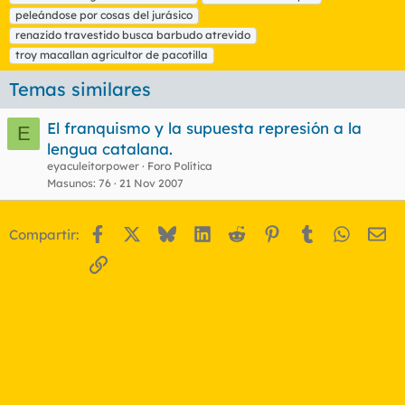
a
peleándose por cosas del jurásico
s
renazido travestido busca barbudo atrevido
troy macallan agricultor de pacotilla
Temas similares
El franquismo y la supuesta represión a la
E
lengua catalana.
eyaculeitorpower
Foro Política
Masunos
76
21 Nov 2007
Facebook
X
Bluesky
LinkedIn
Reddit
Pinterest
Tumblr
WhatsA
Em
Compartir:
Enlace