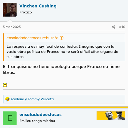
Vinchen Cushing
Frikazo
3 Mar 2023
#10
ensaladadeestacas rebuznó:
La respuesta es muy fácil de contestar. Imagino que con la
vasta obra política de Franco no te será difícil citar alguna de
sus obras.
El franquismo no tiene ideología porque Franco no tiene
libros.
scallone
y
Tommy Vercetti
R
e
a
ensaladadeestacas
c
E
c
Emiliou tengo miedou
i