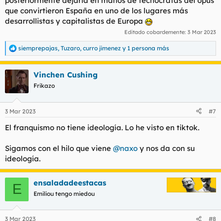
posteriormente dejarla en manos de tecnocratas del opus
que convirtieron España en uno de los lugares más
desarrollistas y capitalistas de Europa
Editado cobardemente:
3 Mar 2023
siemprepajas
,
Tuzaro
,
curro jimenez
y 1 persona más
R
e
a
Vinchen Cushing
c
c
Frikazo
i
o
n
3 Mar 2023
#7
e
s
El franquismo no tiene ideología. Lo he visto en tiktok.
:
Sigamos con el hilo que viene
@naxo
y nos da con su
ideología.
ensaladadeestacas
E
Emiliou tengo miedou
3 Mar 2023
#8