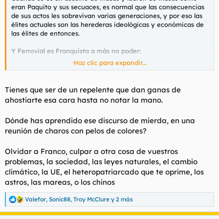
eran Paquito y sus secuaces, es normal que las consecuencias
de sus actos les sobrevivan varias generaciones, y por eso las
élites actuales son las herederas ideológicas y económicas de
las élites de entonces.
Y Ferrovial es Franquista a más no poder:
Haz clic para expandir...
Ferrovial: Las puertas giratorias de las empresas constructora del IBEX
Entre las puertas giratorias de Ferrovial no se han
Tienes que ser de un repelente que dan ganas de
encontrado nombres mediáticos conocidos, sino
ahostiarte esa cara hasta no notar la mano.
técnicos comerciales o abogados del Estado
www.yoibextigo.lamarea.com
Dónde has aprendido ese discurso de mierda, en una
reunión de charos con pelos de colores?
Olvidar a Franco, culpar a otra cosa de vuestros
problemas, la sociedad, las leyes naturales, el cambio
climático, la UE, el heteropatriarcado que te oprime, los
astros, las mareas, o los chinos
Valefor
,
Sonic88
,
Troy McClure
y 2 más
R
e
a