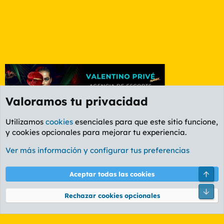
Valoramos tu privacidad
Utilizamos
cookies
esenciales para que este sitio funcione,
y cookies opcionales para mejorar tu experiencia.
Foro Política
Ver más información y configurar tus preferencias
Cookies
PL OLDSTYLE AMARILLO
Cambiar fuente
Español (ES)
Arri
Aceptar todas las cookies
Contáctanos
Términos y reglas
Política de privacidad
Ayuda
R
Pie
S
Rechazar cookies opcionales
S
®
Community platform by XenForo
© 2010-2026 XenForo Ltd.