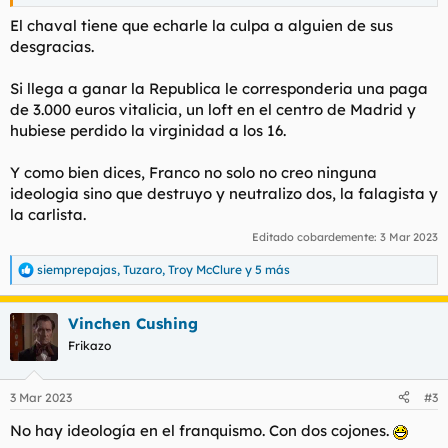
desarrolló pensamiento filosófico alguno.
El chaval tiene que echarle la culpa a alguien de sus
Pero que sí, los que nos llenan el país de simios, nos venden las
desgracias.
bondades de vivir solo, de no creer en nada, de disfrutar del
hedonismo puro y duro, de renunciar a cualquier signo de
Si llega a ganar la Republica le corresponderia una paga
identidad cultural y nacional y exclamar a los cuatro vientos el
de 3.000 euros vitalicia, un loft en el centro de Madrid y
orgullo de que te empujen la mierda para adentro, son los
hubiese perdido la virginidad a los 16.
herederos ideológicos de un militar católico
Y como bien dices, Franco no solo no creo ninguna
ideologia sino que destruyo y neutralizo dos, la falagista y
la carlista.
Editado cobardemente:
3 Mar 2023
siemprepajas
,
Tuzaro
,
Troy McClure
y 5 más
R
e
a
Vinchen Cushing
c
c
Frikazo
i
o
n
3 Mar 2023
#3
e
s
No hay ideología en el franquismo. Con dos cojones.
: