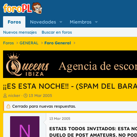
Foros
Novedades
Miembros
Nuevos mensajes
Buscar en foros
Foros
GENERAL
Foro General
¡¡ES ESTA NOCHE!! - (SPAM DEL BAR
I
F
nicker
13 Mar 2005
n
e
i
Cerrado para nuevas respuestas.
c
c
h
i
a
13 Mar 2005
a
d
N
d
e
ESTAIS TODOS INVITADOS: ESTA NO
o
i
DUELO DE POST AMATEURS, NO POD