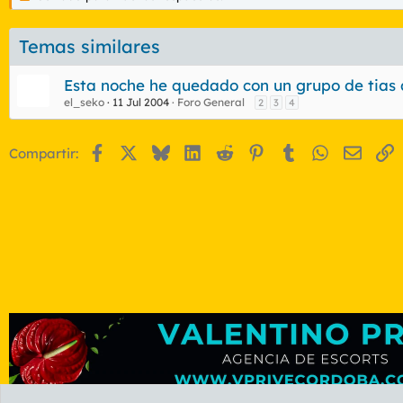
Temas similares
Esta noche he quedado con un grupo de tias d
el_seko
11 Jul 2004
Foro General
2
3
4
Facebook
X
Bluesky
LinkedIn
Reddit
Pinterest
Tumblr
WhatsApp
Email
E
Compartir: