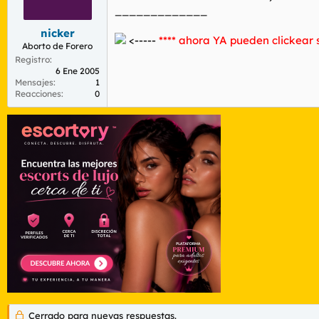
r
n
_____________
d
i
e
c
nicker
<-----
**** ahora YA pueden clickear so
l
i
Aborto de Forero
t
o
Registro
e
6 Ene 2005
m
Mensajes
1
Reacciones
0
a
Cerrado para nuevas respuestas.