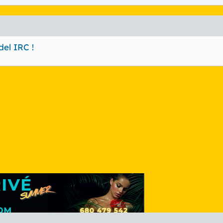
el IRC !
nlace