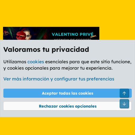
Valoramos tu privacidad
Utilizamos
cookies
esenciales para que este sitio funcione,
y cookies opcionales para mejorar tu experiencia.
Foro General
Ver más información y configurar tus preferencias
Cookies
PL OLDSTYLE AMARILLO
Cambiar fuente
Español (ES)
Arri
Aceptar todas las cookies
Contáctanos
Términos y reglas
Política de privacidad
Ayuda
R
Pie
S
Rechazar cookies opcionales
S
®
Community platform by XenForo
© 2010-2026 XenForo Ltd.