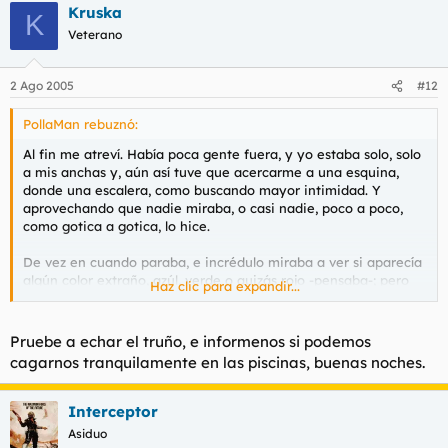
Kruska
K
Veterano
2 Ago 2005
#12
PollaMan rebuznó:
Al fin me atreví. Había poca gente fuera, y yo estaba solo, solo
a mis anchas y, aún así tuve que acercarme a una esquina,
donde una escalera, como buscando mayor intimidad. Y
aprovechando que nadie miraba, o casi nadie, poco a poco,
como gotica a gotica, lo hice.
De vez en cuando paraba, e incrédulo miraba a ver si aparecía
algún color extraño, azúl, verde o quizás rojo -pensaba-; pero
Haz clic para expandir...
no, no salía nada más que lo que tenía que salir.
Sí, al final me he atrevido a mear en una piscina de esas de
Pruebe a echar el truño, e informenos si podemos
club. Y he podido ratificar lo que pensaba, que no sale ningún
cagarnos tranquilamente en las piscinas, buenas noches.
líquido azúl ni de ningún otro color que identifique al
minjitador/a. Que son todo leyendas que funcionan mejor que
ninguna otra norma; cohibiendo la sana libertad de mearte en
Interceptor
la piscina, y más al precio que sale.
Asiduo