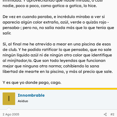
intimidad. Y aprovechando que nadie miraba, o casi
t
o
nadie, poco a poco, como gotica a gotica, lo hice.
e
m
a
De vez en cuando paraba, e incrédulo miraba a ver si
aparecía algún color extraño, azúl, verde o quizás rojo -
pensaba-; pero no, no salía nada más que lo que tenía que
salir.
Sí, al final me he atrevido a mear en una piscina de esas
de club. Y he podido ratificar lo que pensaba, que no sale
ningún líquido azúl ni de ningún otro color que identifique
al minjitador/a. Que son todo leyendas que funcionan
mejor que ninguna otra norma; cohibiendo la sana
libertad de mearte en la piscina, y más al precio que sale.
Y es que yo donde pago, cago.
Innombrable
I
Asiduo
2 Ago 2005
#2