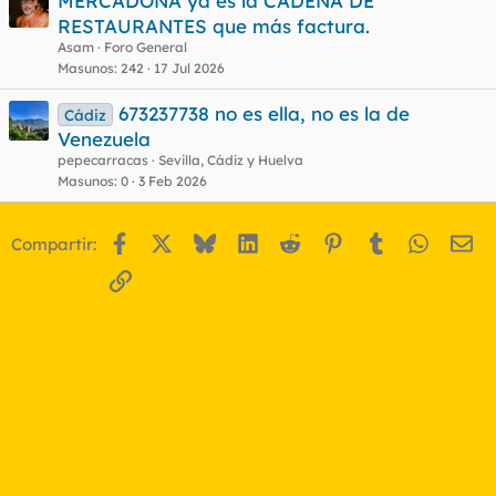
MERCADONA ya es la CADENA DE
RESTAURANTES que más factura.
Asam
Foro General
Masunos
242
17 Jul 2026
673237738 no es ella, no es la de
Cádiz
Venezuela
pepecarracas
Sevilla, Cádiz y Huelva
Masunos
0
3 Feb 2026
Facebook
X
Bluesky
LinkedIn
Reddit
Pinterest
Tumblr
WhatsA
Em
Compartir:
Enlace