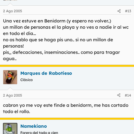
Y es que yo donde pago, cago.
2 Ago 2005
#13
Una vez estuve en Benidorm (y espero no volver..)
un millon de personas el la playa y no ves a nadie ir al wc
en todo el dia...
no os hablo que se haga pis uno.. si no un millon de
personas!
pis,, defecaciones, inseminaciones.. como para tragar
agua..
Marques de Rabotieso
Clásico
2 Ago 2005
#14
cabron yo me voy este finde a benidorm, me has cortado
todo el rollo.
Namekiano
Forero del todo a cien