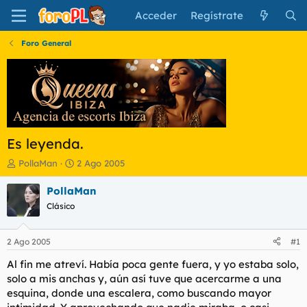
Acceder
Regístrate
Foro General
Es leyenda.
I
F
PollaMan
2 Ago 2005
n
e
i
c
PollaMan
c
h
Clásico
i
a
a
d
d
e
2 Ago 2005
#1
o
i
r
n
Al fin me atreví. Había poca gente fuera, y yo estaba solo,
d
i
solo a mis anchas y, aún así tuve que acercarme a una
e
c
esquina, donde una escalera, como buscando mayor
l
i