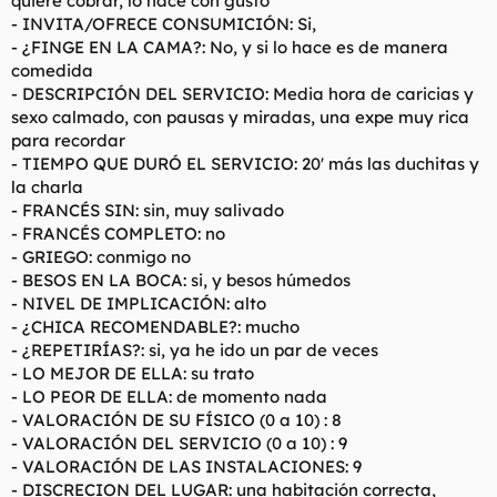
quiere cobrar, lo hace con gusto
- INVITA/OFRECE CONSUMICIÓN: Si,
- ¿FINGE EN LA CAMA?: No, y si lo hace es de manera
comedida
- DESCRIPCIÓN DEL SERVICIO: Media hora de caricias y
sexo calmado, con pausas y miradas, una expe muy rica
para recordar
- TIEMPO QUE DURÓ EL SERVICIO: 20' más las duchitas y
la charla
- FRANCÉS SIN: sin, muy salivado
- FRANCÉS COMPLETO: no
- GRIEGO: conmigo no
- BESOS EN LA BOCA: si, y besos húmedos
- NIVEL DE IMPLICACIÓN: alto
- ¿CHICA RECOMENDABLE?: mucho
- ¿REPETIRÍAS?: si, ya he ido un par de veces
- LO MEJOR DE ELLA: su trato
- LO PEOR DE ELLA: de momento nada
- VALORACIÓN DE SU FÍSICO (0 a 10) : 8
- VALORACIÓN DEL SERVICIO (0 a 10) : 9
- VALORACIÓN DE LAS INSTALACIONES: 9
- DISCRECION DEL LUGAR: una habitación correcta,