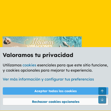
Valoramos tu privacidad
Utilizamos
cookies
esenciales para que este sitio funcione,
y cookies opcionales para mejorar tu experiencia.
Barcelona
Ver más información y configurar tus preferencias
Cookies
PL OLDSTYLE AMARILLO
Cambiar fuente
Español (ES)
Arri
Aceptar todas las cookies
Contáctanos
Términos y reglas
Política de privacidad
Ayuda
R
Pie
S
Rechazar cookies opcionales
S
®
Community platform by XenForo
© 2010-2026 XenForo Ltd.