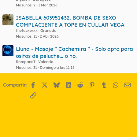
Masunos
2
1 Mar 2026
ISABELLA 603951432, BOMBA DE SEXO
COMPLACIENTE A TOPE EN CULLAR VEGA
thefackerxx
Granada
Masunos
11
2 Abr 2026
Lluna - Masaje " Cachemira " - Solo apto para
ositos de peluche... o no.
RampanaT
Valencia
Masunos
31
Domingo a las 11:15
Facebook
X
Bluesky
LinkedIn
Reddit
Pinterest
Tumblr
WhatsA
Em
Compartir:
Enlace