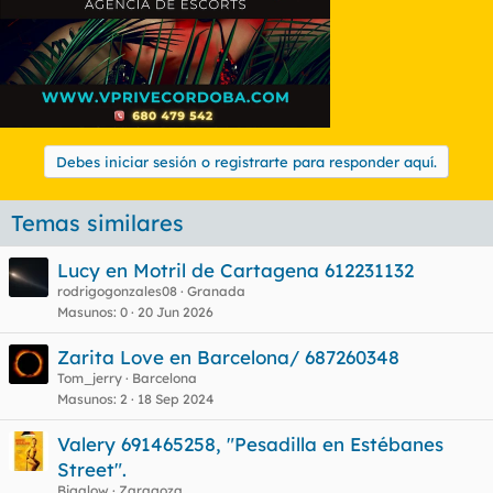
Debes iniciar sesión o registrarte para responder aquí.
Temas similares
Lucy en Motril de Cartagena 612231132
rodrigogonzales08
Granada
Masunos
0
20 Jun 2026
Zarita Love en Barcelona/ 687260348
Tom_jerry
Barcelona
Masunos
2
18 Sep 2024
Valery 691465258, "Pesadilla en Estébanes
Street".
Bigalow
Zaragoza