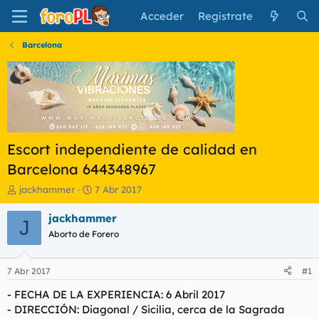
Acceder
Regístrate
Barcelona
Escort independiente de calidad en
Barcelona 644348967
I
F
jackhammer
7 Abr 2017
n
e
i
c
jackhammer
J
c
h
Aborto de Forero
i
a
a
d
d
e
7 Abr 2017
#1
o
i
r
n
- FECHA DE LA EXPERIENCIA: 6 Abril 2017
d
i
- DIRECCIÓN: Diagonal / Sicilia, cerca de la Sagrada
e
c