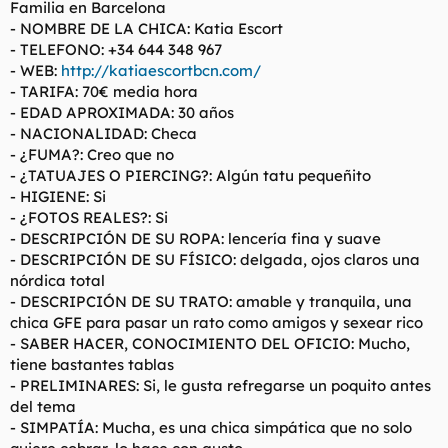
Familia en Barcelona
l
i
- NOMBRE DE LA CHICA: Katia Escort
t
o
- TELEFONO: +34 644 348 967
e
- WEB:
http://katiaescortbcn.com/
m
a
- TARIFA: 70€ media hora
- EDAD APROXIMADA: 30 años
- NACIONALIDAD: Checa
- ¿FUMA?: Creo que no
- ¿TATUAJES O PIERCING?: Algún tatu pequeñito
- HIGIENE: Si
- ¿FOTOS REALES?: Si
- DESCRIPCIÓN DE SU ROPA: lencería fina y suave
- DESCRIPCIÓN DE SU FÍSICO: delgada, ojos claros una
nórdica total
- DESCRIPCIÓN DE SU TRATO: amable y tranquila, una
chica GFE para pasar un rato como amigos y sexear rico
- SABER HACER, CONOCIMIENTO DEL OFICIO: Mucho,
tiene bastantes tablas
- PRELIMINARES: Si, le gusta refregarse un poquito antes
del tema
- SIMPATÍA: Mucha, es una chica simpática que no solo