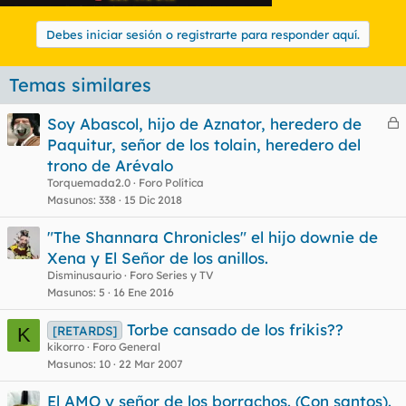
Debes iniciar sesión o registrarte para responder aquí.
Temas similares
Soy Abascol, hijo de Aznator, heredero de
e
Paquitur, señor de los tolain, heredero del
r
trono de Arévalo
r
Torquemada2.0
Foro Política
Masunos
338
15 Dic 2018
"The Shannara Chronicles" el hijo downie de
o
Xena y El Señor de los anillos.
Disminusaurio
Foro Series y TV
Masunos
5
16 Ene 2016
Torbe cansado de los frikis??
[RETARDS]
K
kikorro
Foro General
Masunos
10
22 Mar 2007
El AMO y señor de los borrachos. (Con santos).