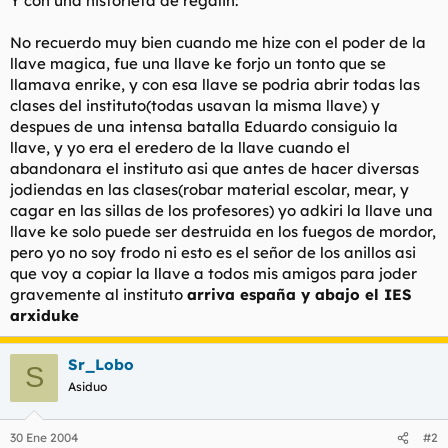
Y con una historieta de regalin:
t
o
e
No recuerdo muy bien cuando me hize con el poder de la
m
a
llave magica, fue una llave ke forjo un tonto que se
llamava enrike, y con esa llave se podria abrir todas las
clases del instituto(todas usavan la misma llave) y
despues de una intensa batalla Eduardo consiguio la
llave, y yo era el eredero de la llave cuando el
abandonara el instituto asi que antes de hacer diversas
jodiendas en las clases(robar material escolar, mear, y
cagar en las sillas de los profesores) yo adkiri la llave una
llave ke solo puede ser destruida en los fuegos de mordor,
pero yo no soy frodo ni esto es el señor de los anillos asi
que voy a copiar la llave a todos mis amigos para joder
gravemente al instituto
arriva españa y abajo el IES
arxiduke
Sr_Lobo
S
Asiduo
30 Ene 2004
#2