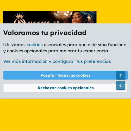
Valoramos tu privacidad
Utilizamos
cookies
esenciales para que este sitio funcione,
y cookies opcionales para mejorar tu experiencia.
Foro General
Ver más información y configurar tus preferencias
Cookies
PL OLDSTYLE AMARILLO
Cambiar fuente
Español (ES)
Arri
Aceptar todas las cookies
Contáctanos
Términos y reglas
Política de privacidad
Ayuda
R
Pie
S
Rechazar cookies opcionales
S
®
Community platform by XenForo
© 2010-2026 XenForo Ltd.