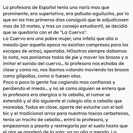
La profesora de Español tenía una nariz mas que
prominente, era superlativa, era polluda-aguilucha, por lo
que en los tres primeros dias consiguió que le adjudicasen
mas de 10 motes, y tras un consejo estudiantil, se decidió
que se quedaría con el de "La Cuervo".
La Cuervo era una pobre mujer, una infeliz que olía a
meado (por aquella epoca no existian compresas para los
escapes de orina), apestaba. NOsotros siempre dabamos
la nota, nos poniamos todos de pie y mover los brazos y a
imitar el sonido del cuervo... la profesora nos echaba de
clase y como no, nos ibamos volando moviendo los brazos
como gilipollas, como si fuesen alas.
Poco a poco la gente fue cogiendo mas confianza y
perdiendo el miedo... y no sé como alguien se entero que
la profesora era alergica a la cebolla, el rumor se
extendió y al dia siguiente el colegio olía a cebolla que
mareaba. Todos en clase, aparte del estuche con el boli
bic y el tradicional arroz para nuestras toscas cerbatanas,
tenía un trocito de cebolla... entró la profesora, y
empezamos a pisarla y restregarla por el suelo hasta que
el olor se apoderó de la sala; ya no olía a meado. La