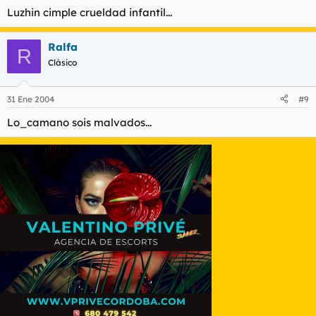
Luzhin cimple crueldad infantil...
Ralfa
R
Clásico
31 Ene 2004
#9
Lo_camano sois malvados...