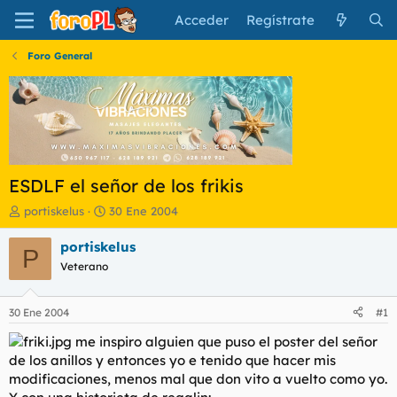
Acceder
Regístrate
Foro General
ESDLF el señor de los frikis
I
F
portiskelus
30 Ene 2004
n
e
i
c
portiskelus
P
c
h
Veterano
i
a
a
d
d
e
30 Ene 2004
#1
o
i
r
n
me inspiro alguien que puso el poster del señor
d
i
de los anillos y entonces yo e tenido que hacer mis
e
c
modificaciones, menos mal que don vito a vuelto como yo.
l
i