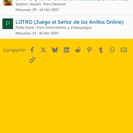
Sadam Joselín
Foro General
Masunos
29
24 Oct 2007
LOTRO (Juego el Señor de los Anillos Online)
P
Polla-Dura
Foro Informática y Videojuegos
Masunos
21
30 Abr 2007
Facebook
X
Bluesky
LinkedIn
Reddit
Pinterest
Tumblr
WhatsA
Em
Compartir:
Enlace