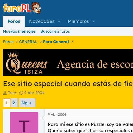
Foros
Novedades
Miembros
Nuevos mensajes
Buscar en foros
Foros
GENERAL
Foro General
Ese sitio especial cuando estás de fie
I
F
True
9 Abr 2004
n
e
1
2
Sig.
i
c
c
h
i
a
9 Abr 2004
a
T
d
Para mí ese sitio es Puzzle, soy de Vale
d
e
o
i
Quería saber que sitios son especiales e