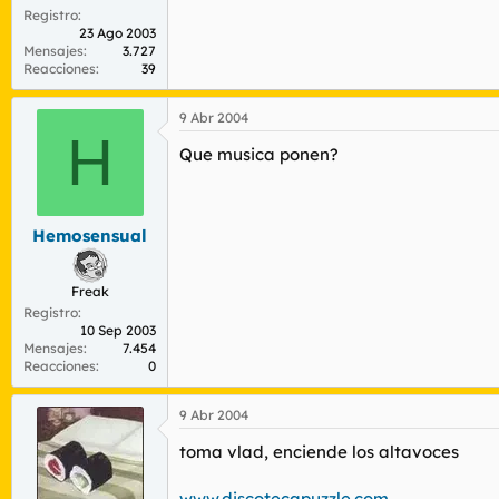
Registro
23 Ago 2003
Mensajes
3.727
Reacciones
39
9 Abr 2004
H
Que musica ponen?
Hemosensual
Freak
Registro
10 Sep 2003
Mensajes
7.454
Reacciones
0
9 Abr 2004
toma vlad, enciende los altavoces
www.discotecapuzzle.com