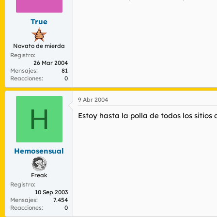
r
n
d
i
True
e
c
l
i
t
o
Novato de mierda
e
Registro
m
26 Mar 2004
a
Mensajes
81
Reacciones
0
9 Abr 2004
H
Estoy hasta la polla de todos los sitio
Hemosensual
Freak
Registro
10 Sep 2003
Mensajes
7.454
Reacciones
0