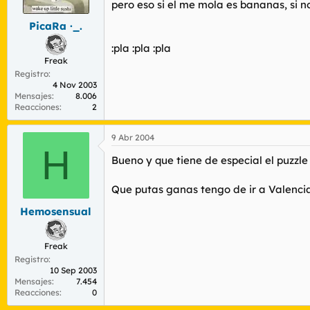
pero eso si el me mola es bananas, si n
PicaRa ·_.
:pla :pla :pla
Freak
Registro
4 Nov 2003
Mensajes
8.006
Reacciones
2
9 Abr 2004
H
Bueno y que tiene de especial el puzzle 
Que putas ganas tengo de ir a Valencia 
Hemosensual
Freak
Registro
10 Sep 2003
Mensajes
7.454
Reacciones
0