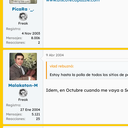
PicaRa ·_.
Freak
Registro
4 Nov 2003
Mensajes
8.006
Reacciones
2
9 Abr 2004
vlad rebuznó:
Estoy hasta la polla de todos los sitios de
Malakaton-M
Idem, en Octubre cuando me vaya a Sev
Freak
Registro
27 Ene 2004
Mensajes
5.121
Reacciones
25