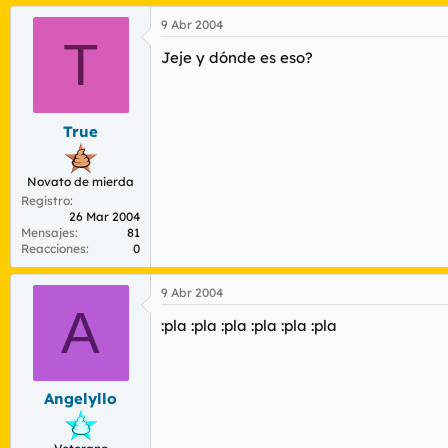
9 Abr 2004
T
Jeje y dónde es eso?
True
Novato de mierda
Registro
26 Mar 2004
Mensajes
81
Reacciones
0
9 Abr 2004
A
:pla :pla :pla :pla :pla :pla
Angelyllo