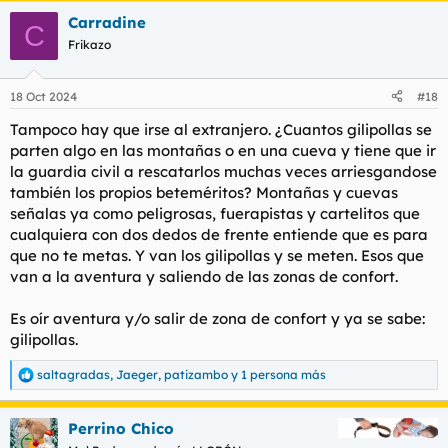
a
Carradine
c
C
c
Frikazo
i
o
n
18 Oct 2024
#18
e
s
Tampoco hay que irse al extranjero. ¿Cuantos gilipollas se
:
parten algo en las montañas o en una cueva y tiene que ir
la guardia civil a rescatarlos muchas veces arriesgandose
también los propios beteméritos? Montañas y cuevas
señalas ya como peligrosas, fuerapistas y cartelitos que
cualquiera con dos dedos de frente entiende que es para
que no te metas. Y van los gilipollas y se meten. Esos que
van a la aventura y saliendo de las zonas de confort.
Es oír aventura y/o salir de zona de confort y ya se sabe:
gilipollas.
saltagradas
,
Jaeger
,
patizambo
y 1 persona más
R
e
a
Perrino Chico
c
c