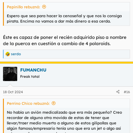
Pepinillo rebuznó:
Espero que sea para hacer la cenoseñal y que nos lo consiga
pirata. Encima no vamos a dar más dinero a esa cerda.
Éste es capaz de poner el recién adquirido piso a nombre
de la puerca en cuestión a cambio de 4 polaroids.
serdo
R
e
a
FUMANCHU
c
c
Freak total
i
o
n
18 Oct 2024
#16
e
s
Perrino Chico rebuznó:
:
No había un avión medicalizado que era más pequeño? Creo
recordar de alguna otra movida de estas de tener que
llevar/traer medio muerto a alguno de estos gilipollas que
algún famoso/empresario tenía uno que era un jet o algo así