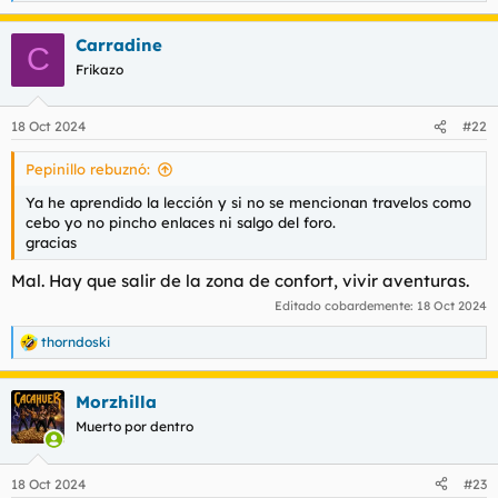
e
a
Carradine
c
C
c
Frikazo
i
o
n
18 Oct 2024
#22
e
s
Pepinillo rebuznó:
:
Ya he aprendido la lección y si no se mencionan travelos como
cebo yo no pincho enlaces ni salgo del foro.
gracias
Mal. Hay que salir de la zona de confort, vivir aventuras.
Editado cobardemente:
18 Oct 2024
thorndoski
R
e
a
Morzhilla
c
c
Muerto por dentro
i
o
n
18 Oct 2024
#23
e