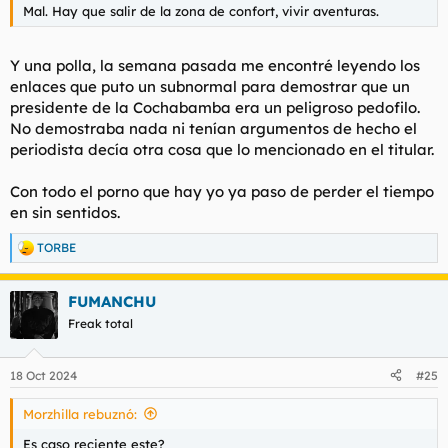
Mal. Hay que salir de la zona de confort, vivir aventuras.
Y una polla, la semana pasada me encontré leyendo los
enlaces que puto un subnormal para demostrar que un
presidente de la Cochabamba era un peligroso pedofilo.
No demostraba nada ni tenían argumentos de hecho el
periodista decía otra cosa que lo mencionado en el titular.
Con todo el porno que hay yo ya paso de perder el tiempo
en sin sentidos.
TORBE
R
e
a
FUMANCHU
c
c
Freak total
i
o
n
18 Oct 2024
#25
e
s
Morzhilla rebuznó:
:
Es caso reciente este?