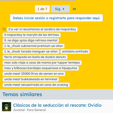
Último
1 de 7
Sig.
Debes iniciar sesión o registrarte para responder aquí.
E
0 a ver si rescatamos el cerebro de moporday
t
0 moporday la marylin de las letrinas
i
0. no diga spizo diga retraso mental
q
1. le_chuck subnormal premium ue-otan
u
1. le_chuck tarado monguer ue-otan
e
antidoto antitodo
t
ferris atrapado en baño de dunkin donuts
a
max solo viaja a casa de mama por tupper lentejas
s
max y bilbocao bardajes asquerosos e hijueputas
uncle meat 25000 litros de semen en ano
uncle meat bukkakeado en terminal
uncle meat secuestrado en zona de cruising
Temas similares
Clásicos de la seducción al rescate: Ovidio
Juvenal
Foro General