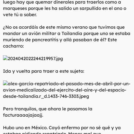
luego hay que quemar dinerales para traerlos como a
t
o
e
marqueses porque les ha salido un sarpullido en el ano o
m
vete tú a saber.
a
¿No os acordáis de este mismo verano que tuvimos que
mandar un avión militar a Tailandia porque uno se estaba
muriendo de pancreatitis y allá pasaban de él? Este
cacharro:
Ida y vuelta para traer a este sujeto:
Pero tranquilos, que ahora le pasamos la
facturaaaajajaajj.
Hubo uno en México. Cayó enfermo por no sé qué y ya
estaban pidiendo repatriarlo.
Menos mal que