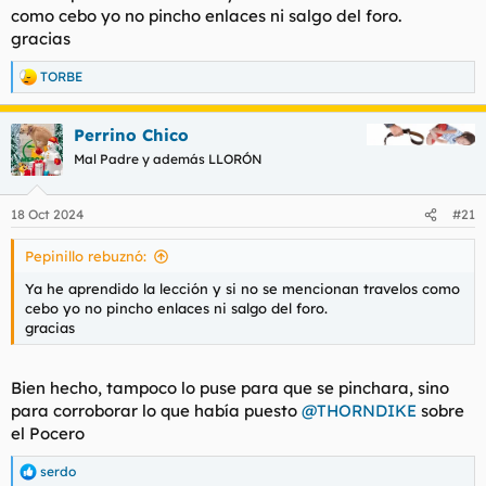
como cebo yo no pincho enlaces ni salgo del foro.
gracias
TORBE
R
e
a
Perrino Chico
c
c
Mal Padre y además LLORÓN
i
o
n
18 Oct 2024
#21
e
s
Pepinillo rebuznó:
:
Ya he aprendido la lección y si no se mencionan travelos como
cebo yo no pincho enlaces ni salgo del foro.
gracias
Bien hecho, tampoco lo puse para que se pinchara, sino
para corroborar lo que había puesto
@THORNDIKE
sobre
el Pocero
serdo
R