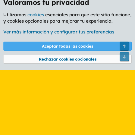
Valoramos tu privacidad
Utilizamos
cookies
esenciales para que este sitio funcione,
y cookies opcionales para mejorar tu experiencia.
Foro General
Ver más información y configurar tus preferencias
Cookies
PL OLDSTYLE AMARILLO
Cambiar fuente
Español (ES)
Arri
Aceptar todas las cookies
Contáctanos
Términos y reglas
Política de privacidad
Ayuda
R
Pie
S
Rechazar cookies opcionales
S
®
Community platform by XenForo
© 2010-2026 XenForo Ltd.