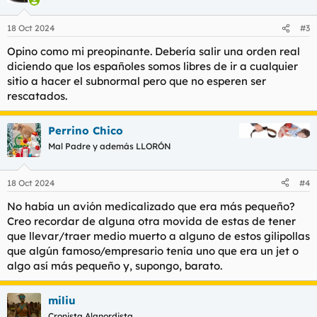
o
n
18 Oct 2024
#3
e
s
Opino como mi preopinante. Debería salir una orden real
:
diciendo que los españoles somos libres de ir a cualquier
sitio a hacer el subnormal pero que no esperen ser
rescatados.
Perrino Chico
Mal Padre y además LLORÓN
18 Oct 2024
#4
No había un avión medicalizado que era más pequeño?
Creo recordar de alguna otra movida de estas de tener
que llevar/traer medio muerto a alguno de estos gilipollas
que algún famoso/empresario tenía uno que era un jet o
algo así más pequeño y, supongo, barato.
miliu
Cronista Alanordista