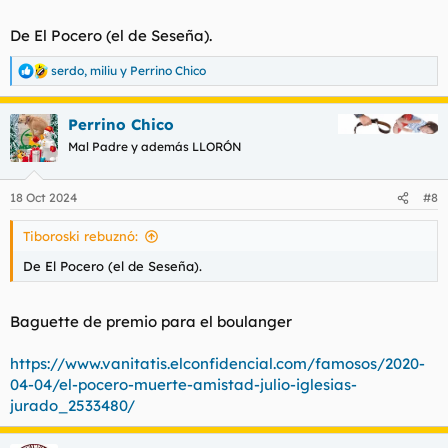
De El Pocero (el de Seseña).
serdo
,
miliu
y
Perrino Chico
R
e
a
Perrino Chico
c
c
Mal Padre y además LLORÓN
i
o
n
18 Oct 2024
#8
e
s
Tiboroski rebuznó:
:
De El Pocero (el de Seseña).
Baguette de premio para el boulanger
https://www.vanitatis.elconfidencial.com/famosos/2020-
04-04/el-pocero-muerte-amistad-julio-iglesias-
jurado_2533480/