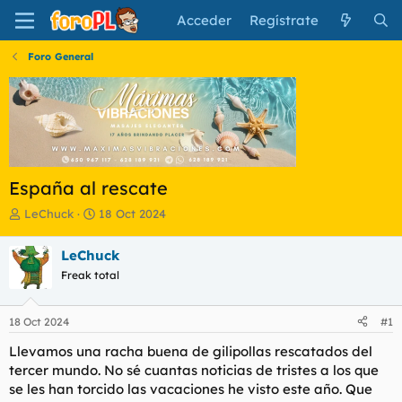
Acceder
Regístrate
Foro General
España al rescate
I
F
LeChuck
18 Oct 2024
n
e
i
c
LeChuck
c
h
Freak total
i
a
a
d
d
e
18 Oct 2024
#1
o
i
r
n
Llevamos una racha buena de gilipollas rescatados del
d
i
tercer mundo. No sé cuantas noticias de tristes a los que
e
c
se les han torcido las vacaciones he visto este año. Que
l
i