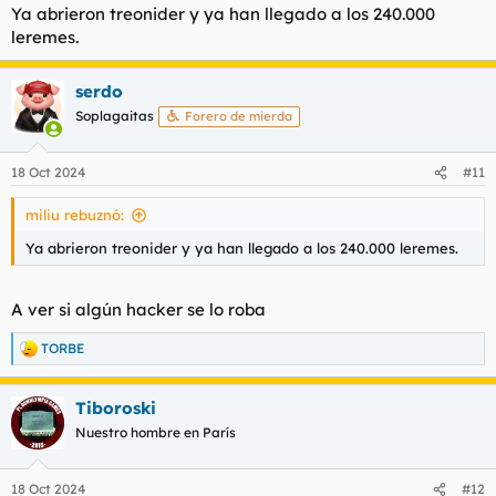
hospital y poco más. Porque, y esto ya es otro debate en el
Ya abrieron treonider y ya han llegado a los 240.000
que ahora no entraré, el personal se cree que como aquí no
leremes.
vemos las facturas de la sanidad esta es gratis. UNA POLLA
COMO EL CUELLO DE
@Empty Words
.
serdo
Y ahora viene la familia diciendo "Buaaaaarns"... Que les den
Soplagaitas
Forero de mierda
por culo, que se abran treoniders, las puercas de la saga
pongan el culo en Onlyfans o bicheen en Nirvana: Grupos
Telegram.
18 Oct 2024
#11
miliu rebuznó:
Ya abrieron treonider y ya han llegado a los 240.000 leremes.
A ver si algún hacker se lo roba
TORBE
R
e
a
Tiboroski
c
c
Nuestro hombre en París
i
o
n
18 Oct 2024
#12