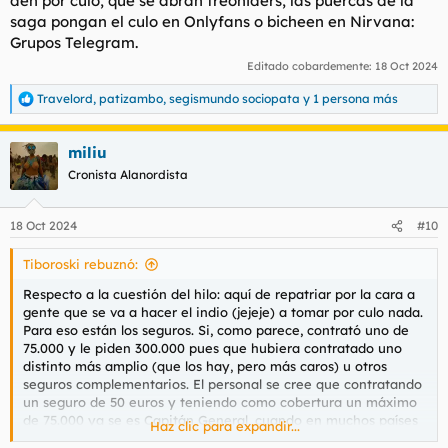
den por culo, que se abran treoniders, las puercas de la
saga pongan el culo en Onlyfans o bicheen en Nirvana:
Grupos Telegram.
Editado cobardemente:
18 Oct 2024
Travelord
,
patizambo
,
segismundo sociopata
y 1 persona más
R
e
a
miliu
c
c
Cronista Alanordista
i
o
n
18 Oct 2024
#10
e
s
Tiboroski rebuznó:
:
Respecto a la cuestión del hilo: aquí de repatriar por la cara a
gente que se va a hacer el indio (jejeje) a tomar por culo nada.
Para eso están los seguros. Si, como parece, contrató uno de
75.000 y le piden 300.000 pues que hubiera contratado uno
distinto más amplio (que los hay, pero más caros) u otros
seguros complementarios. El personal se cree que contratando
un seguro de 50 euros y teniendo como cobertura un máximo
de 75.000 ya se es Capitán General, cuando en muchos países
Haz clic para expandir...
eso apenas cubre alguna intervención (menor), algunos días de