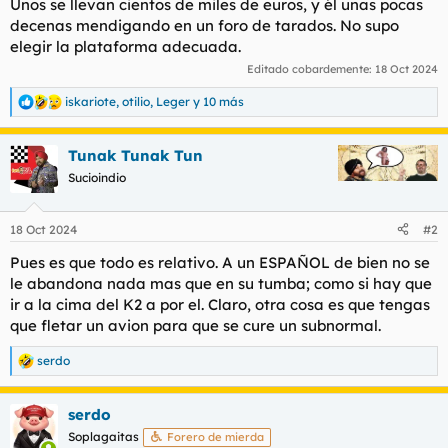
Unos se llevan cientos de miles de euros, y él unas pocas
decenas mendigando en un foro de tarados. No supo
elegir la plataforma adecuada.
Editado cobardemente:
18 Oct 2024
iskariote
,
otilio
,
Leger
y 10 más
R
e
a
Tunak Tunak Tun
c
c
Sucioindio
i
o
n
18 Oct 2024
#2
e
s
Pues es que todo es relativo. A un ESPAÑOL de bien no se
:
le abandona nada mas que en su tumba; como si hay que
ir a la cima del K2 a por el. Claro, otra cosa es que tengas
que fletar un avion para que se cure un subnormal.
serdo
R
e
a
serdo
c
c
Soplagaitas
Forero de mierda
i