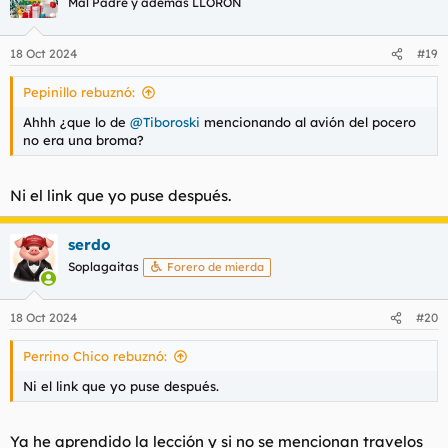
Mal Padre y además LLORÓN
i
o
n
18 Oct 2024
#19
e
s
Pepinillo rebuznó:
:
Ahhh ¿que lo de
@Tiboroski
mencionando al avión del pocero
no era una broma?
Ni el link que yo puse después.
serdo
Soplagaitas
Forero de mierda
18 Oct 2024
#20
Perrino Chico rebuznó:
Ni el link que yo puse después.
Ya he aprendido la lección y si no se mencionan travelos