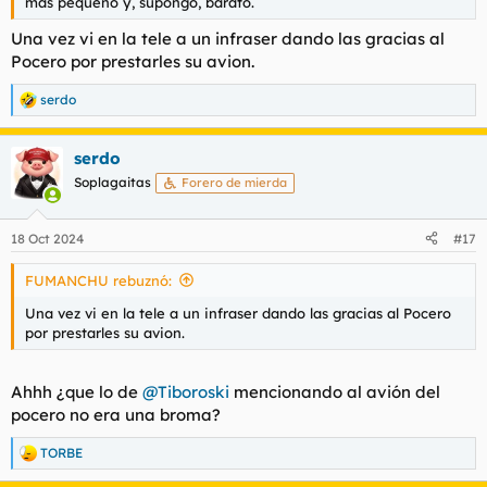
más pequeño y, supongo, barato.
Una vez vi en la tele a un infraser dando las gracias al
Pocero por prestarles su avion.
serdo
R
e
a
serdo
c
c
Soplagaitas
Forero de mierda
i
o
n
18 Oct 2024
#17
e
s
FUMANCHU rebuznó:
:
Una vez vi en la tele a un infraser dando las gracias al Pocero
por prestarles su avion.
Ahhh ¿que lo de
@Tiboroski
mencionando al avión del
pocero no era una broma?
TORBE
R
e