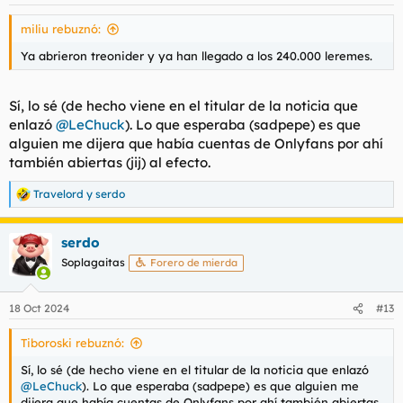
e
s
miliu rebuznó:
:
Ya abrieron treonider y ya han llegado a los 240.000 leremes.
Sí, lo sé (de hecho viene en el titular de la noticia que
enlazó
@LeChuck
). Lo que esperaba (sadpepe) es que
alguien me dijera que había cuentas de Onlyfans por ahí
también abiertas (jij) al efecto.
Travelord
y
serdo
R
e
a
serdo
c
c
Soplagaitas
Forero de mierda
i
o
n
18 Oct 2024
#13
e
s
Tiboroski rebuznó:
:
Sí, lo sé (de hecho viene en el titular de la noticia que enlazó
@LeChuck
). Lo que esperaba (sadpepe) es que alguien me
dijera que había cuentas de Onlyfans por ahí también abiertas