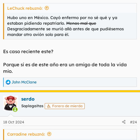
s
LeChuck rebuznó:
:
Hubo uno en México. Cayó enfermo por no sé qué y ya
estaban pidiendo repatriarlo.
Menos mal que
Desgraciadamente se murió allá antes de que pudiésemos
mandar otro avión solo para él.
Es caso reciente este?
Porque si es de este año era un amigo de toda la vida
mio.
John McClane
R
e
a
serdo
c
c
Soplagaitas
Forero de mierda
i
o
n
18 Oct 2024
#24
e
s
Carradine rebuznó:
: