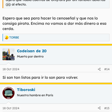
(jij) al efecto.
Espero que sea para hacer la cenoseñal y que nos lo
consiga pirata. Encima no vamos a dar más dinero a esa
cerda.
TORBE
R
e
a
Codeisan de 20
c
c
Muerto por dentro
i
o
n
18 Oct 2024
#14
e
s
Si son tan listos para ir lo son para volver.
:
Tiboroski
Nuestro hombre en París
18 Oct 2024
#15