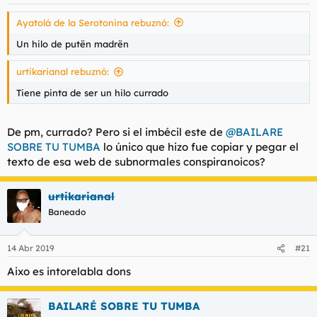
e
s
Ayatolá de la Serotonina rebuznó:
:
Un hilo de putën madrën
urtikarianal rebuznó:
Tiene pinta de ser un hilo currado
De pm, currado? Pero si el imbécil este de
@BAILARE
SOBRE TU TUMBA
lo único que hizo fue copiar y pegar el
texto de esa web de subnormales conspiranoicos?
urtikarianal
Baneado
14 Abr 2019
#21
Aixo es intorelabla dons
BAILARÉ SOBRE TU TUMBA