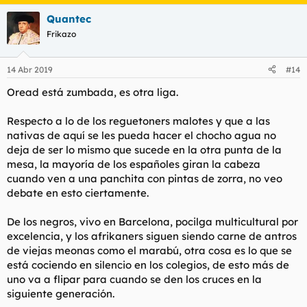
a
Quantec
c
c
Frikazo
i
o
n
14 Abr 2019
#14
e
s
Oread está zumbada, es otra liga.
:
Respecto a lo de los reguetoners malotes y que a las
nativas de aquí se les pueda hacer el chocho agua no
deja de ser lo mismo que sucede en la otra punta de la
mesa, la mayoría de los españoles giran la cabeza
cuando ven a una panchita con pintas de zorra, no veo
debate en esto ciertamente.
De los negros, vivo en Barcelona, pocilga multicultural por
excelencia, y los afrikaners siguen siendo carne de antros
de viejas meonas como el marabú, otra cosa es lo que se
está cociendo en silencio en los colegios, de esto más de
uno va a flipar para cuando se den los cruces en la
siguiente generación.