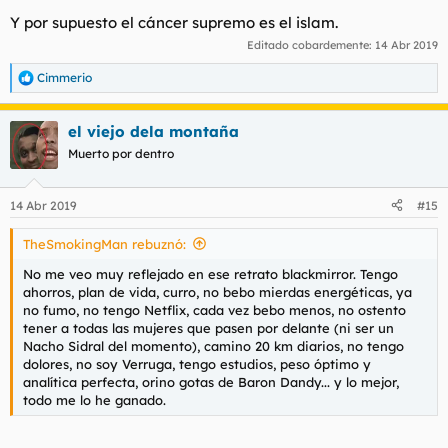
Y por supuesto el cáncer supremo es el islam.
Editado cobardemente:
14 Abr 2019
Cimmerio
R
e
a
el viejo dela montaña
c
c
Muerto por dentro
i
o
n
14 Abr 2019
#15
e
s
TheSmokingMan rebuznó:
:
No me veo muy reflejado en ese retrato blackmirror. Tengo
ahorros, plan de vida, curro, no bebo mierdas energéticas, ya
no fumo, no tengo Netflix, cada vez bebo menos, no ostento
tener a todas las mujeres que pasen por delante (ni ser un
Nacho Sidral del momento), camino 20 km diarios, no tengo
dolores, no soy Verruga, tengo estudios, peso óptimo y
analítica perfecta, orino gotas de Baron Dandy... y lo mejor,
todo me lo he ganado.