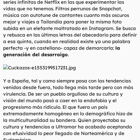
series infinitas de Netflix en las que experimentar las
t
o
e
vidas que no tenemos. Filtros perrunos de Snapchat,
m
música con
autotune
de cantantes cuanto más oscuros
a
mejor y viajes a Tailandia para poner la misma foto
subida en un elefante maltratado en Instagram. Se busca
y rebusca en las últimas letras del abecedario para definir
a esa quinta, cuando en realidad existe ya una palabra
perfecta -y en castellano- capaz de demarcarla:
la
generación del desarraigo
.
Y a España, tal y como siempre pasa con las tendencias
venidas desde fuera, todo llega más tarde pero con más
virulencia. De ser un pueblo orgulloso de su cultura y
visión del mundo pasó a caer en la endofobia y el
progresismo más ridículo. El que fuera un país
extremadamente homogéneo en lo demográfico hizo de
la multiculturalidad su bandera. Quien proyectaba su
cultura y tendencias a Ultramar ha acabado aceptando
con efusividad lo peor llegado de Norteamérica y de
Sudamérica.