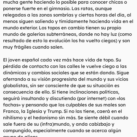
mucha gente haciendo lo posible para conocer chicas o
ponerse fuerte en el gimnasio. Las ratas, aunque
relegadas a las zonas sombrías y ciertas horas del día, al
menos siguen saliendo y tímidamente haciendo vida en el
mundo exterior. Los topos en cambio tienen su propio
mundo de galerías subterráneas, donde no hay luz (como
resultado de esto la evolución los ha vuelto ciegos) y son
muy frágiles cuando salen.
El joven español cada vez más hace vida de topo. Su
pérdida de contacto con las calles le vuelve ciego a las
dinámicas y cambios sociales que se están dando. Sigue
aferrando a su visión progresista del mundo y sus vicios
globalistas, sin ser consciente de que su situación es
consecuencia de ello. Si tiene inclinaciones políticas,
seguirá insultando y discutiendo (por internet) con «
los
fachas
» y pensando que los culpables de sus males son
Franco, la Iglesia y Trump. Si no las tiene, caerá en el
nihilismo y el hedonismo sin más. Se siente débil cuando
sale fuera de su (infra)mundo, y anda cabizbajo y
compungido, especialmente cuando se acerca algún
grupo de aliens.