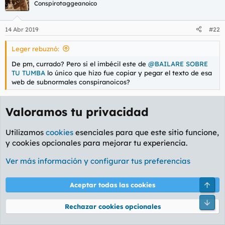
Conspirotaggeanoico
14 Abr 2019
#22
Leger rebuznó:
De pm, currado? Pero si el imbécil este de
@BAILARE SOBRE
TU TUMBA
lo único que hizo fue copiar y pegar el texto de esa
web de subnormales conspiranoicos?
Valoramos tu privacidad
Has descubierto América retrasado mental. Ya
contaargumentar, mañana, si eso...
Utilizamos
cookies
esenciales para que este sitio funcione,
y cookies opcionales para mejorar tu experiencia.
urtikarianal rebuznó:
Ver más información y configurar tus preferencias
Oiga, yo de patriota, pues lo justo, pero creo que en las
encuestas de la comunidad europea, el destino principal que
Arri
Aceptar todas las cookies
eligen para orgasmus y vacaciones la juventúd es España.
La calidad de vida es tremenda, y laboralmente, el que se lo
Pie
Rechazar cookies opcionales
curra tiene trabajo.