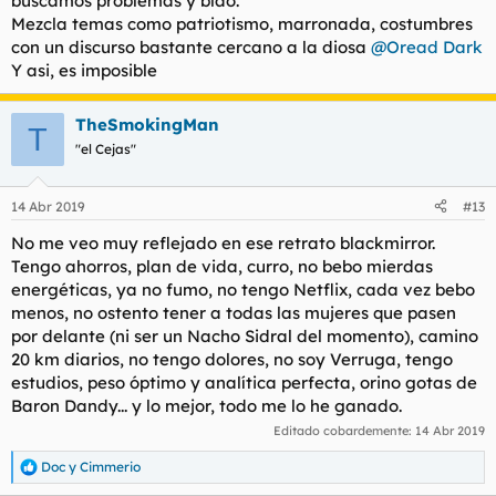
buscamos problemas y blao.
Mezcla temas como patriotismo, marronada, costumbres
con un discurso bastante cercano a la diosa
@Oread Dark
Y asi, es imposible
TheSmokingMan
T
"el Cejas"
14 Abr 2019
#13
No me veo muy reflejado en ese retrato blackmirror.
Tengo ahorros, plan de vida, curro, no bebo mierdas
energéticas, ya no fumo, no tengo Netflix, cada vez bebo
menos, no ostento tener a todas las mujeres que pasen
por delante (ni ser un Nacho Sidral del momento), camino
20 km diarios, no tengo dolores, no soy Verruga, tengo
estudios, peso óptimo y analítica perfecta, orino gotas de
Baron Dandy... y lo mejor, todo me lo he ganado.
Editado cobardemente:
14 Abr 2019
Doc
y
Cimmerio
R
e