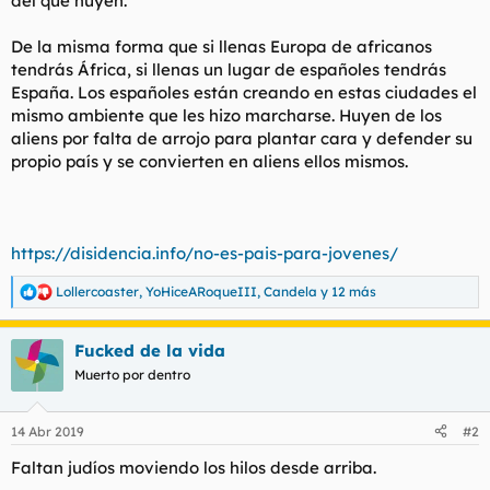
del que huyen.
De la misma forma que si llenas Europa de africanos
tendrás África, si llenas un lugar de españoles tendrás
España. Los españoles están creando en estas ciudades el
mismo ambiente que les hizo marcharse. Huyen de los
aliens por falta de arrojo para plantar cara y defender su
propio país y se convierten en aliens ellos mismos.
https://disidencia.info/no-es-pais-para-jovenes/
Lollercoaster
,
YoHiceARoqueIII
,
Candela
y 12 más
R
e
a
Fucked de la vida
c
c
Muerto por dentro
i
o
n
14 Abr 2019
#2
e
s
Faltan judíos moviendo los hilos desde arriba.
: