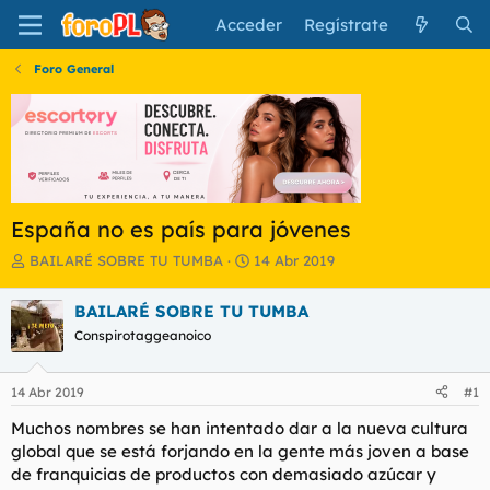
Acceder
Regístrate
Foro General
España no es país para jóvenes
I
F
BAILARÉ SOBRE TU TUMBA
14 Abr 2019
n
e
i
c
BAILARÉ SOBRE TU TUMBA
c
h
Conspirotaggeanoico
i
a
a
d
d
e
14 Abr 2019
#1
o
i
r
n
Muchos nombres se han intentado dar a la nueva cultura
d
i
global que se está forjando en la gente más joven a base
e
c
de franquicias de productos con demasiado azúcar y
l
i