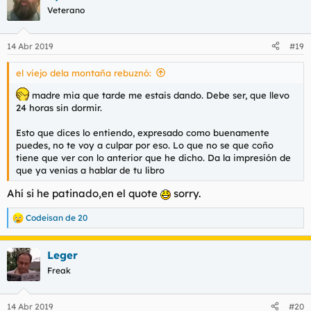
c
Veterano
i
o
n
14 Abr 2019
#19
e
s
el viejo dela montaña rebuznó:
:
madre mia que tarde me estais dando. Debe ser, que llevo
24 horas sin dormir.
Esto que dices lo entiendo, expresado como buenamente
puedes, no te voy a culpar por eso. Lo que no se que coño
tiene que ver con lo anterior que he dicho. Da la impresión de
que ya venias a hablar de tu libro
Ahí si he patinado,en el quote
sorry.
Codeisan de 20
R
e
a
Leger
c
c
Freak
i
o
n
14 Abr 2019
#20