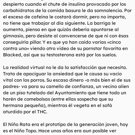
despierto cuando el chute de insulina provocado por los
carbohidratos de la comida basura le da somnolencia. Por
el exceso de cafeína le costará dormir, pero no importa,
no tiene que trabajar al día siguiente. La barriga le
aumenta, piensa en que quizás debería apuntarse al
gimnasio, pero desiste al convencerse de que ni con ésas
conseguiría pillar. Y es que ya han caído varias «
cinco
contra uno
» viendo otro video de su pornstar favorita en
Blacked, así que su testosterona está por los suelos.
La realidad virtual no le da la satisfacción que necesita.
Trata de apaciguar la ansiedad que le causa su vacío
vital con los porros. Su escaso dinero -o más bien el de sus
padres- va para su camello de confianza, un vecino alien
de un piso tutelado del Ayuntamiento que tiene todo un
harén de comebolsas (entre ellas sospecha que su
hermana pequeña), mientras él vegeta en el sofá
aturdido por el THC.
El Niño Rata era el prototipo de la generación joven, hoy
es el Niño Topo. Hace unos años era aun posible ver