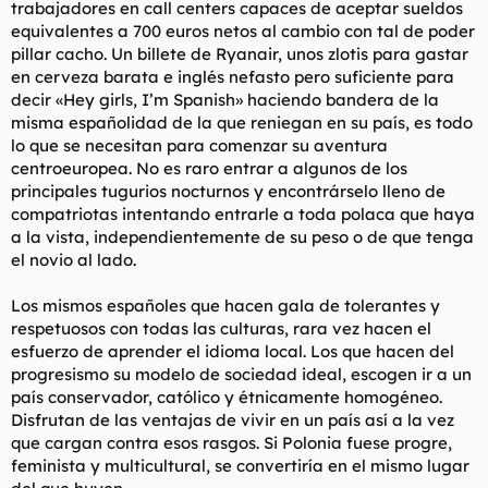
trabajadores en
call centers
capaces de aceptar sueldos
equivalentes a 700 euros netos al cambio con tal de poder
pillar cacho. Un billete de Ryanair, unos
zlotis
para gastar
en cerveza barata e inglés nefasto pero suficiente para
decir «
Hey girls, I’m Spanish
» haciendo bandera de la
misma españolidad de la que reniegan en su país, es todo
lo que se necesitan para comenzar su aventura
centroeuropea. No es raro entrar a algunos de los
principales tugurios nocturnos y encontrárselo lleno de
compatriotas intentando entrarle a toda polaca que haya
a la vista, independientemente de su peso o de que tenga
el novio al lado.
Los mismos españoles que hacen gala de tolerantes y
respetuosos con todas las culturas, rara vez hacen el
esfuerzo de aprender el idioma local. Los que hacen del
progresismo su modelo de sociedad ideal, escogen ir a un
país conservador, católico y étnicamente homogéneo.
Disfrutan de las ventajas de vivir en un país así a la vez
que cargan contra esos rasgos. Si Polonia fuese progre,
feminista y multicultural, se convertiría en el mismo lugar