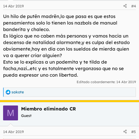
14 Abr 2019
#4
Un hilo de putën madrën,lo que pasa es que estos
pensamientos solo lo tienen los nazbols de manual
banderita y chaleco.
Es lógico que no caben más personas y vamos hacia un
descenso de natalidad alarmante,y es culpa del estado
obviamente,hoy en día con los sueldos de mierda quien
va a querer criar alguien?
Esto se lo explicas a un podemita y te tilda de
facha,nazi...etc y es totalmente vergonzoso que no se
pueda expresar uno con libertad.
Editado cobardemente:
14 Abr 2019
sakote
R
e
a
Miembro eliminado CR
c
M
c
Guest
i
o
n
14 Abr 2019
#5
e
s