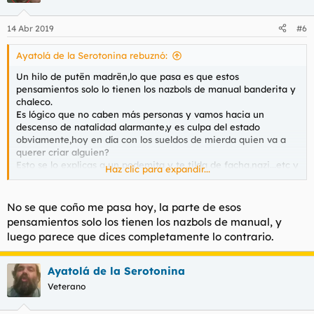
o
n
14 Abr 2019
#6
e
s
Ayatolá de la Serotonina rebuznó:
:
Un hilo de putën madrën,lo que pasa es que estos
pensamientos solo lo tienen los nazbols de manual banderita y
chaleco.
Es lógico que no caben más personas y vamos hacia un
descenso de natalidad alarmante,y es culpa del estado
obviamente,hoy en día con los sueldos de mierda quien va a
querer criar alguien?
Esto se lo explicas a un podemita y te tilda de facha,nazi...etc y
Haz clic para expandir...
es totalmente vergonzoso que no se pueda expresar uno con
libertad.
No se que coño me pasa hoy, la parte de esos
pensamientos solo los tienen los nazbols de manual, y
luego parece que dices completamente lo contrario.
Ayatolá de la Serotonina
Veterano