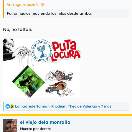
Verruga rebuznó:
:
Faltan judíos moviendo los hilos desde arriba.
No, no faltan.
LamadredeNorman
,
Rhodium
,
Theo de Valencia
y 7 más
R
e
a
el viejo dela montaña
c
c
Muerto por dentro
i