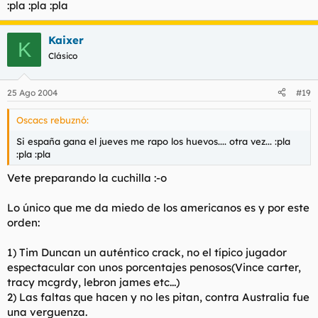
:pla :pla :pla
Kaixer
K
Clásico
25 Ago 2004
#19
Oscacs rebuznó:
Si españa gana el jueves me rapo los huevos.... otra vez... :pla
:pla :pla
Vete preparando la cuchilla :-o
Lo único que me da miedo de los americanos es y por este
orden:
1) Tim Duncan un auténtico crack, no el típico jugador
espectacular con unos porcentajes penosos(Vince carter,
tracy mcgrdy, lebron james etc...)
2) Las faltas que hacen y no les pitan, contra Australia fue
una verguenza.