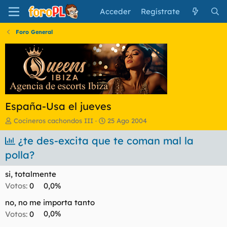
Acceder
Regístrate
Foro General
España-Usa el jueves
I
F
Cocineros cachondos III
25 Ago 2004
n
e
i
¿te des-excita que te coman mal la
c
c
h
polla?
i
a
a
d
si, totalmente
d
e
o
i
Votos:
0
0,0%
r
n
no, no me importa tanto
d
i
e
c
Votos:
0
0,0%
l
i