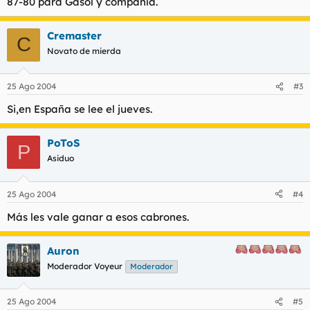
87-80 para Gasol y compañía.
Cremaster
C
Novato de mierda
25 Ago 2004
#3
Si,en España se lee el jueves.
PoToS
P
Asiduo
25 Ago 2004
#4
Más les vale ganar a esos cabrones.
Auron
Moderador Voyeur
Moderador
25 Ago 2004
#5