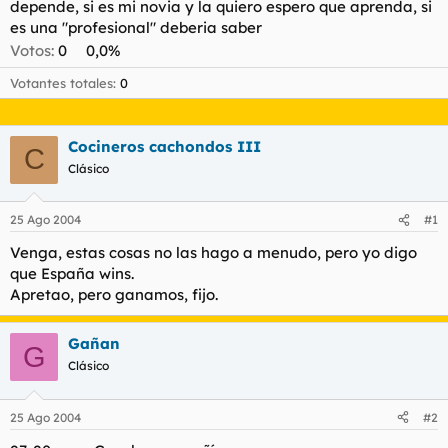
t
o
depende, si es mi novia y la quiero espero que aprenda, si
e
es una "profesional" deberia saber
m
Votos:
0
0,0%
a
Votantes totales
0
Cocineros cachondos III
C
Clásico
25 Ago 2004
#1
Venga, estas cosas no las hago a menudo, pero yo digo
que España wins.
Apretao, pero ganamos, fijo.
Gañan
G
Clásico
25 Ago 2004
#2