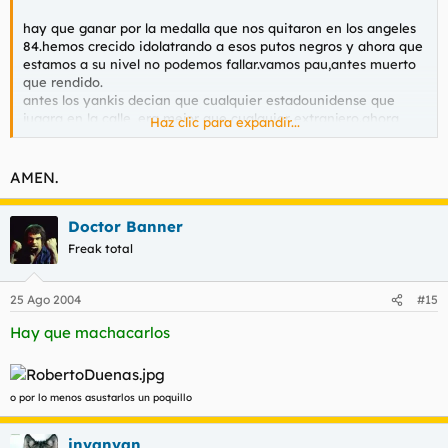
hay que ganar por la medalla que nos quitaron en los angeles
84.hemos crecido idolatrando a esos putos negros y ahora que
estamos a su nivel no podemos fallar.vamos pau,antes muerto
que rendido.
antes los yankis decian que cualquier estadounidense que
jugara en la calle ,era mejor que cualquier extranjero.ahora
Haz clic para expandir...
pensaran lo mismo¿?¿?¿?jejeje.por españa,por el rey,por franco
que nunca nos vio ganar,por el fary,y por mi puta madre.
la derrota no es una opcion¡¡¡¡¡¡¡¡¡¡¡¡¡¡¡¡¡
AMEN.
Doctor Banner
Freak total
25 Ago 2004
#15
Hay que machacarlos
o por lo menos asustarlos un poquillo
invanvan