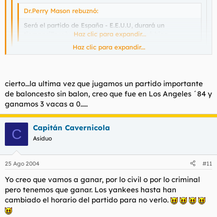
Dr.Perry Mason rebuznó:
Será el partido de España - E.E.U.U, durará un
tiempecillo y jugaran a baloncesto, estará bien.
Haz clic para expandir...
Haz clic para expandir...
jugaran con balon????
Haz clic para expandir...
cierto...la ultima vez que jugamos un partido importante
pues realmente nose, depende de como se presente el "match"
de baloncesto sin balon, creo que fue en Los Angeles ´84 y
en cuestion, pero yo apuesto a
de que si
ganamos 3 vacas a 0.....
Capitán Cavernicola
C
Asiduo
25 Ago 2004
#11
Yo creo que vamos a ganar, por lo civil o por lo criminal
pero tenemos que ganar. Los yankees hasta han
cambiado el horario del partido para no verlo.