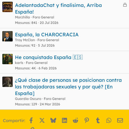
AdelantadaChat y finalisima, Arriba
e
España!
r
Morzhilla
Foro General
r
Masunos
841
20 Jul 2026
España, la CHAROCRACIA
Troy McClon
Foro General
o
Masunos
92
5 Jul 2026
He conquistado España 🇪🇸
karls
Foro General
Masunos
4K
6 Feb 2026
¿Qué clase de personas se posicionan contra
las trabajadoras sexuales y por qué? [En
España]
Guardia Oscuro
Foro General
Masunos
129
24 Mar 2026
Facebook
X
Bluesky
LinkedIn
Reddit
Pinterest
Tumblr
WhatsA
Em
Compartir: