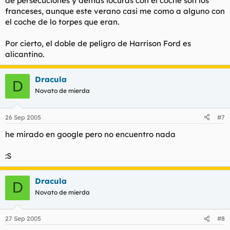
de persecuciones y demás locuras con el coche son los
franceses, aunque este verano casi me como a alguno con
el coche de lo torpes que eran.
Por cierto, el doble de peligro de Harrison Ford es
alicantino.
Dracula
D
Novato de mierda
26 Sep 2005
#7
he mirado en google pero no encuentro nada
:S
Dracula
D
Novato de mierda
27 Sep 2005
#8