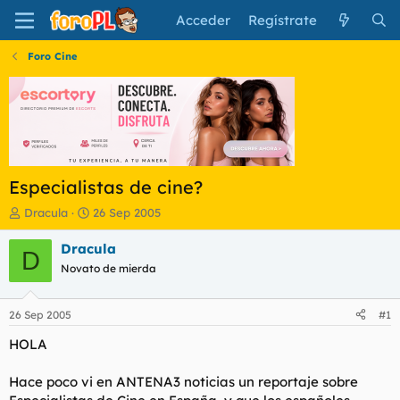
Acceder
Regístrate
Foro Cine
Especialistas de cine?
I
F
Dracula
26 Sep 2005
n
e
i
c
Dracula
D
c
h
Novato de mierda
i
a
a
d
d
e
26 Sep 2005
#1
o
i
r
n
HOLA
d
i
e
c
Hace poco vi en ANTENA3 noticias un reportaje sobre
l
i