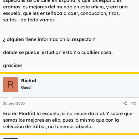
Especialistas de Cine en España, y que los españoles
t
o
eramos los mejores del mundo en este oficio, y era una
e
escuela, que les enseñaba a caer, conduccion, tiros,
m
a
saltos... de todo vamos
¿ alguien tiene informacion al respecto ?
donde se puede 'estudiar' esto ? o cualkier cosa..
graciass
Richal
R
Guest
26 Sep 2005
#2
Era en Madrid la escuela, si no recuerdo mal. Y sobre que
somos los mejores en ello, pues lo mismo que con la
selección de fútbol, no tenemos abuela.