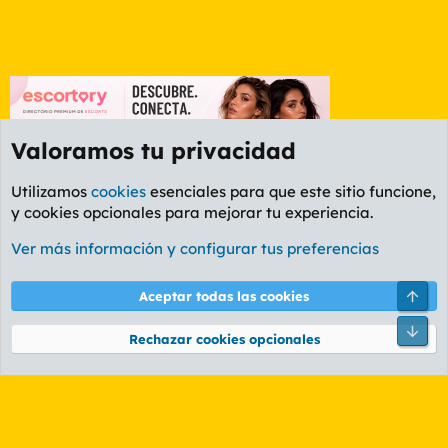
Valoramos tu privacidad
Utilizamos
cookies
esenciales para que este sitio funcione,
y cookies opcionales para mejorar tu experiencia.
Foro Cine
Ver más información y configurar tus preferencias
Cookies
PL OLDSTYLE AMARILLO
Cambiar fuente
Español (ES)
Arri
Aceptar todas las cookies
Contáctanos
Términos y reglas
Política de privacidad
Ayuda
R
Pie
S
Rechazar cookies opcionales
S
®
Community platform by XenForo
© 2010-2026 XenForo Ltd.