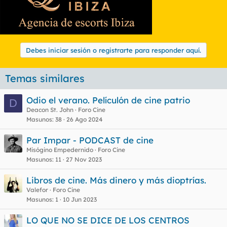
Debes iniciar sesión o registrarte para responder aquí.
Temas similares
Odio el verano. Películón de cine patrio
D
Deacon St. John
Foro Cine
Masunos
38
26 Ago 2024
Par Impar - PODCAST de cine
Misógino Empedernido
Foro Cine
Masunos
11
27 Nov 2023
Libros de cine. Más dinero y más dioptrías.
Valefor
Foro Cine
Masunos
1
10 Jun 2023
LO QUE NO SE DICE DE LOS CENTROS