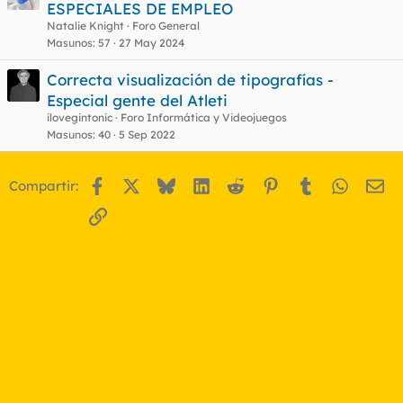
ESPECIALES DE EMPLEO
Natalie Knight
Foro General
Masunos
57
27 May 2024
Correcta visualización de tipografías -
Especial gente del Atleti
ilovegintonic
Foro Informática y Videojuegos
Masunos
40
5 Sep 2022
Facebook
X
Bluesky
LinkedIn
Reddit
Pinterest
Tumblr
WhatsA
Em
Compartir:
Enlace