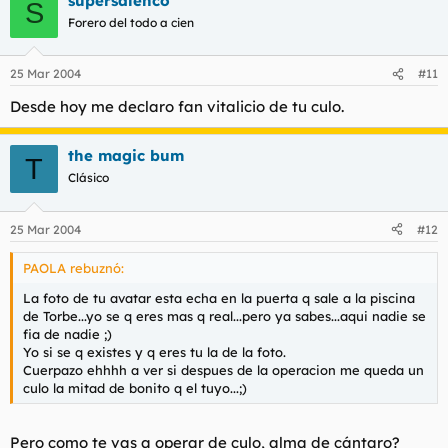
supersalenco
S
Forero del todo a cien
25 Mar 2004
#11
Desde hoy me declaro fan vitalicio de tu culo.
the magic bum
T
Clásico
25 Mar 2004
#12
PAOLA rebuznó:
La foto de tu avatar esta echa en la puerta q sale a la piscina
de Torbe...yo se q eres mas q real...pero ya sabes...aqui nadie se
fia de nadie ;)
Yo si se q existes y q eres tu la de la foto.
Cuerpazo ehhhh a ver si despues de la operacion me queda un
culo la mitad de bonito q el tuyo...;)
Pero como te vas a operar de culo, alma de cántaro?