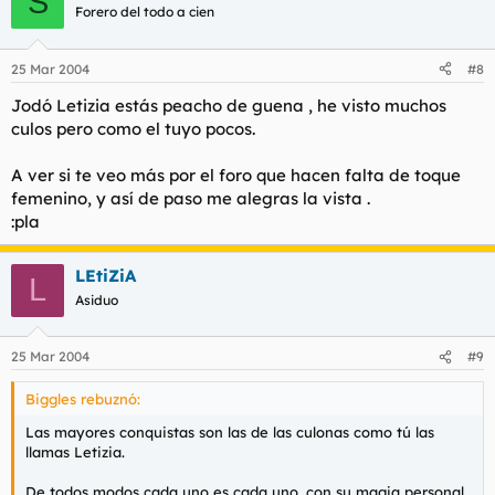
S
Forero del todo a cien
25 Mar 2004
#8
Jodó Letizia estás peacho de guena , he visto muchos
culos pero como el tuyo pocos.
A ver si te veo más por el foro que hacen falta de toque
femenino, y así de paso me alegras la vista .
:pla
LEtiZiA
L
Asiduo
25 Mar 2004
#9
Biggles rebuznó:
Las mayores conquistas son las de las culonas como tú las
llamas Letizia.
De todos modos cada uno es cada uno, con su magia personal.