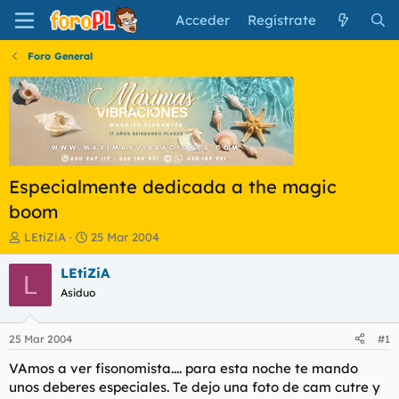
Acceder
Regístrate
Foro General
Especialmente dedicada a the magic
boom
I
F
LEtiZiA
25 Mar 2004
n
e
i
c
LEtiZiA
L
c
h
Asiduo
i
a
a
d
d
e
25 Mar 2004
#1
o
i
r
n
VAmos a ver fisonomista.... para esta noche te mando
d
i
unos deberes especiales. Te dejo una foto de cam cutre y
e
c