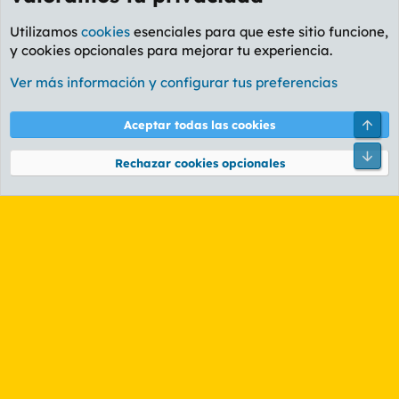
Utilizamos
cookies
esenciales para que este sitio funcione,
y cookies opcionales para mejorar tu experiencia.
Foro General
Ver más información y configurar tus preferencias
Cookies
PL OLDSTYLE AMARILLO
Cambiar fuente
Español (ES)
Arri
Aceptar todas las cookies
Contáctanos
Términos y reglas
Política de privacidad
Ayuda
R
Pie
S
Rechazar cookies opcionales
S
®
Community platform by XenForo
© 2010-2026 XenForo Ltd.