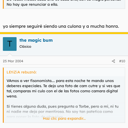
No hay que renunciar a ella.
yo siempre seguiré siendo una culona y a mucha honra.
the magic bum
T
Clásico
25 Mar 2004
#10
LEtiZiA rebuznó:
VAmos a ver fisonomista.... para esta noche te mando unos
deberes especiales. Te dejo una foto de cam cutre y si ves que
tal, comparas mi culo con el de las fotos como camara digital
wena.
Si tienes alguna duda, pues pregunta a Torbe, pero a mi, ni tu
ni nadie me deja por mentirosa. No soy tan patetica como
para poner la foto de otra piva.
Haz clic para expandir...
Y esto queda para los que tengan duda... Y si tú y otros seguís