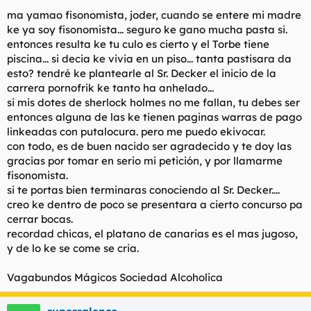
con ese dilema solo puedo deciros una cosa... :pla
ma yamao fisonomista, joder, cuando se entere mi madre
ke ya soy fisonomista... seguro ke gano mucha pasta si.
entonces resulta ke tu culo es cierto y el Torbe tiene
piscina... si decia ke vivia en un piso... tanta pastisara da
esto? tendré ke plantearle al Sr. Decker el inicio de la
carrera pornofrik ke tanto ha anhelado...
si mis dotes de sherlock holmes no me fallan, tu debes ser
entonces alguna de las ke tienen paginas warras de pago
linkeadas con putalocura. pero me puedo ekivocar.
con todo, es de buen nacido ser agradecido y te doy las
gracias por tomar en serio mi petición, y por llamarme
fisonomista.
si te portas bien terminaras conociendo al Sr. Decker....
creo ke dentro de poco se presentara a cierto concurso pa
cerrar bocas.
recordad chicas, el platano de canarias es el mas jugoso,
y de lo ke se come se cria.
Vagabundos Mágicos Sociedad Alcoholica