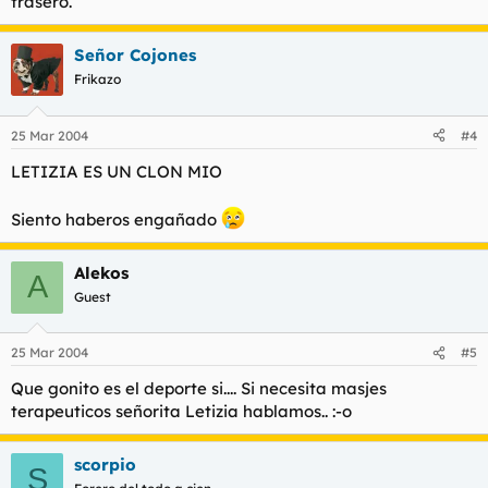
trasero.
Señor Cojones
Frikazo
25 Mar 2004
#4
LETIZIA ES UN CLON MIO
Siento haberos engañado
Alekos
A
Guest
25 Mar 2004
#5
Que gonito es el deporte si.... Si necesita masjes
terapeuticos señorita Letizia hablamos.. :-o
scorpio
S