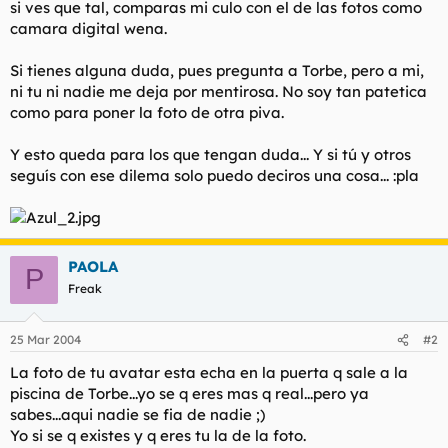
si ves que tal, comparas mi culo con el de las fotos como
l
i
camara digital wena.
t
o
e
Si tienes alguna duda, pues pregunta a Torbe, pero a mi,
m
a
ni tu ni nadie me deja por mentirosa. No soy tan patetica
como para poner la foto de otra piva.
Y esto queda para los que tengan duda... Y si tú y otros
seguís con ese dilema solo puedo deciros una cosa... :pla
PAOLA
P
Freak
25 Mar 2004
#2
La foto de tu avatar esta echa en la puerta q sale a la
piscina de Torbe...yo se q eres mas q real...pero ya
sabes...aqui nadie se fia de nadie ;)
Yo si se q existes y q eres tu la de la foto.