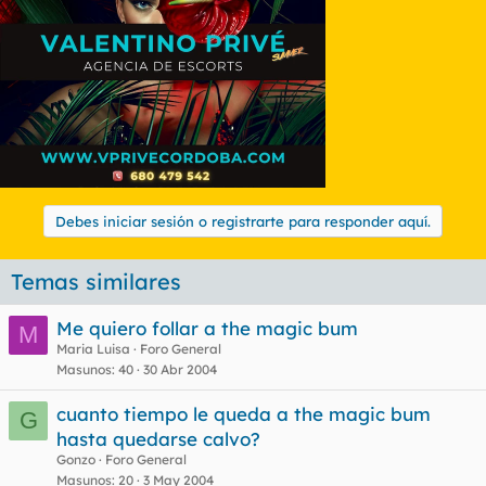
Debes iniciar sesión o registrarte para responder aquí.
Temas similares
Me quiero follar a the magic bum
M
Maria Luisa
Foro General
Masunos
40
30 Abr 2004
cuanto tiempo le queda a the magic bum
G
hasta quedarse calvo?
Gonzo
Foro General
Masunos
20
3 May 2004