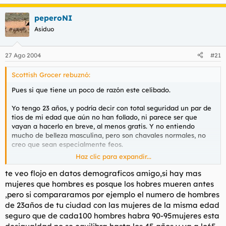
peperoNI
Asiduo
27 Ago 2004
#21
Scottish Grocer rebuznó:
Pues si que tiene un poco de razón este celibado.
Yo tengo 23 años, y podría decir con total seguridad un par de
tios de mi edad que aún no han follado, ni parece ser que
vayan a hacerlo en breve, al menos gratis. Y no entiendo
mucho de belleza masculina, pero son chavales normales, no
creo que sean especialmente feos.
Haz clic para expandir...
En cambio, las tias de mi edad, todas han follado ya todo lo
que han querido. Yo me quedo alucinado, si alguna noche
te veo flojo en datos demograficos amigo,si hay mas
salgo con mi novia y sus amigos, que a una chavala de la
mujeres que hombres es posque los hobres mueren antes
panda que es fea con cojones no la deja de entrar siempre
,pero si compararamos por ejemplo el numero de hombres
algún borrachín, o algún chaval desesperado.
de 23años de tu ciudad con las mujeres de la misma edad
seguro que de cada100 hombres habra 90-95mujeres esta
A q se debe este fenómeno?? No dicen que hay más tias en el
mundo que tios?? No lo entiendo.