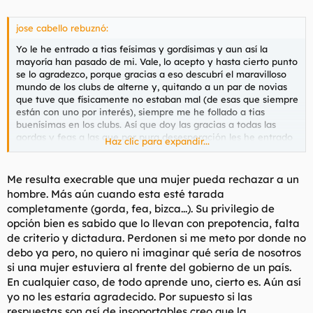
jose cabello rebuznó:
Yo le he entrado a tias feísimas y gordísimas y aun así la
mayoría han pasado de mi. Vale, lo acepto y hasta cierto punto
se lo agradezco, porque gracias a eso descubrí el maravilloso
mundo de los clubs de alterne y, quitando a un par de novias
que tuve que físicamente no estaban mal (de esas que siempre
están con uno por interés), siempre me he follado a tias
buenísimas en los clubs. Así que doy las gracias a todas las
gordas y feas a las que por pura desesperación les he entrado
Haz clic para expandir...
por mandarme a la mierda (si, leteralmente me han llegado a
decir "vete a la mierda" sin motivo alguno). Gracias a eso no
tengo pesadillas con esos seres que son mitad monstruos y
Me resulta execrable que una mujer pueda rechazar a un
mitad mujeres.
hombre. Más aún cuando esta esté tarada
completamente (gorda, fea, bizca...). Su privilegio de
opción bien es sabido que lo llevan con prepotencia, falta
de criterio y dictadura. Perdonen si me meto por donde no
debo ya pero, no quiero ni imaginar qué sería de nosotros
si una mujer estuviera al frente del gobierno de un país.
En cualquier caso, de todo aprende uno, cierto es. Aún así
yo no les estaría agradecido. Por supuesto si las
respuestas son así de insoportables creo que la