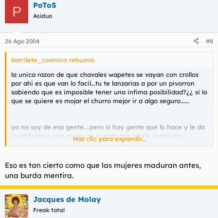
PoToS
P
Asiduo
26 Ago 2004
#8
barrilete_cosmico rebuznó:
la unica razon de que chavales wapetes se vayan con crollos
por ahi es que van lo facil...tu te lanzarias a por un pivorron
sabiendo que es imposible tener una infima posibilidad?¿¿ si lo
que se quiere es mojar el churro mejor ir a algo seguro......
yo no soy de esa gente....pero si hay gente que lo hace y le da
igual follarse una gorda de mierda con tal de meter en
Haz clic para expandir...
caliente....ademas corre un rumor de que las feas follan muy
bien
Eso es tan cierto como que las mujeres maduran antes,
una burda mentira.
Jacques de Molay
Freak total