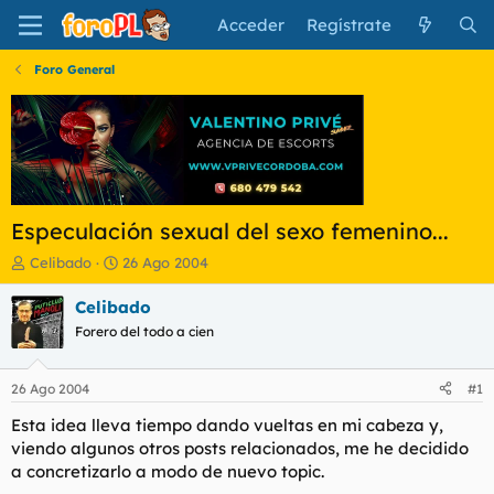
Acceder
Regístrate
Foro General
Especulación sexual del sexo femenino...
I
F
Celibado
26 Ago 2004
n
e
i
c
Celibado
c
h
Forero del todo a cien
i
a
a
d
d
e
26 Ago 2004
#1
o
i
r
n
Esta idea lleva tiempo dando vueltas en mi cabeza y,
d
i
viendo algunos otros posts relacionados, me he decidido
e
c
a concretizarlo a modo de nuevo topic.
l
i