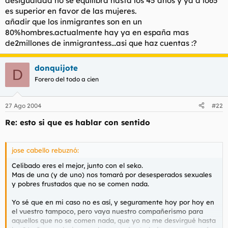
desigualdad no se equilibra hasta los 45 años y ya a lo65
es superior en favor de las mujeres.
añadir que los inmigrantes son en un
80%hombres.actualmente hay ya en españa mas
de2millones de inmigrantess...asi que haz cuentas :?
donquijote
D
Forero del todo a cien
27 Ago 2004
#22
Re: esto si que es hablar con sentido
jose cabello rebuznó:
Celibado eres el mejor, junto con el seko.
Mas de una (y de uno) nos tomará por desesperados sexuales
y pobres frustados que no se comen nada.
Yo sé que en mi caso no es así, y seguramente hoy por hoy en
el vuestro tampoco, pero vaya nuestro compañerismo para
aquellos que no se comen nada, que yo no me desvirgué hasta