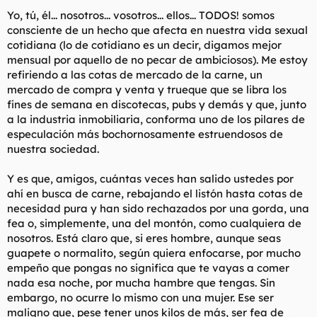
t
o
Yo, tú, él... nosotros... vosotros... ellos... TODOS! somos
e
consciente de un hecho que afecta en nuestra vida sexual
m
a
cotidiana (lo de cotidiano es un decir, digamos mejor
mensual por aquello de no pecar de ambiciosos). Me estoy
refiriendo a las cotas de mercado de la carne, un
mercado de compra y venta y trueque que se libra los
fines de semana en discotecas, pubs y demás y que, junto
a la industria inmobiliaria, conforma uno de los pilares de
especulación más bochornosamente estruendosos de
nuestra sociedad.
Y es que, amigos, cuántas veces han salido ustedes por
ahí en busca de carne, rebajando el listón hasta cotas de
necesidad pura y han sido rechazados por una gorda, una
fea o, simplemente, una del montón, como cualquiera de
nosotros. Está claro que, si eres hombre, aunque seas
guapete o normalito, según quiera enfocarse, por mucho
empeño que pongas no significa que te vayas a comer
nada esa noche, por mucha hambre que tengas. Sin
embargo, no ocurre lo mismo con una mujer. Ese ser
maligno que, pese tener unos kilos de más, ser fea de