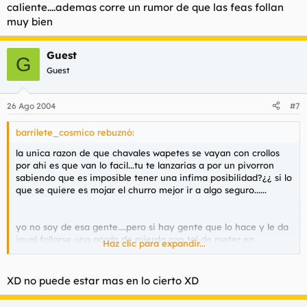
caliente....ademas corre un rumor de que las feas follan
muy bien
Guest
G
Guest
26 Ago 2004
#7
barrilete_cosmico rebuznó:
la unica razon de que chavales wapetes se vayan con crollos
por ahi es que van lo facil...tu te lanzarias a por un pivorron
sabiendo que es imposible tener una infima posibilidad?¿¿ si lo
que se quiere es mojar el churro mejor ir a algo seguro......
yo no soy de esa gente....pero si hay gente que lo hace y le da
igual follarse una gorda de mierda con tal de meter en
Haz clic para expandir...
caliente....ademas corre un rumor de que las feas follan muy
bien
XD no puede estar mas en lo cierto XD