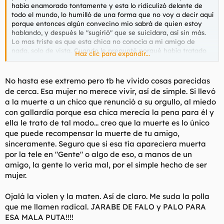
había enamorado tontamente y esta lo ridiculizó delante de
todo el mundo, lo humilló de una forma que no voy a decir aquí
porque entonces algún convecino mio sabrá de quien estoy
hablando, y después le "sugirió" que se suicidara, así sin más.
Lo mas triste es que esta chica no conocía a mi amigo de
nada, solo de vista. Cuando le pregunté porqué había tratado
Haz clic para expandir...
así a mi amigo me contestó con un simple "pasa de mi".
entonces yo tenia 22 años y todavía algo de fe en las tias.
Ojalá me lo hubiera dicho ahora, os aseguro que esa tia no
No hasta ese extremo pero tb he vivido cosas parecidas
estaría viva.
de cerca. Esa mujer no merece vivir, así de simple. Si llevó
a la muerte a un chico que renunció a su orgullo, al miedo
con gallardía porque esa chica merecía la pena para él y
ella le trato de tal modo... creo que la muerte es lo único
que puede recompensar la muerte de tu amigo,
sinceramente. Seguro que si esa tía apareciera muerta
por la tele en "Gente" o algo de eso, a manos de un
amigo, la gente lo vería mal, por el simple hecho de ser
mujer.
Ojalá la violen y la maten. Así de claro. Me suda la polla
que me llamen radical. JARABE DE FALO y PALO PARA
ESA MALA PUTA!!!!