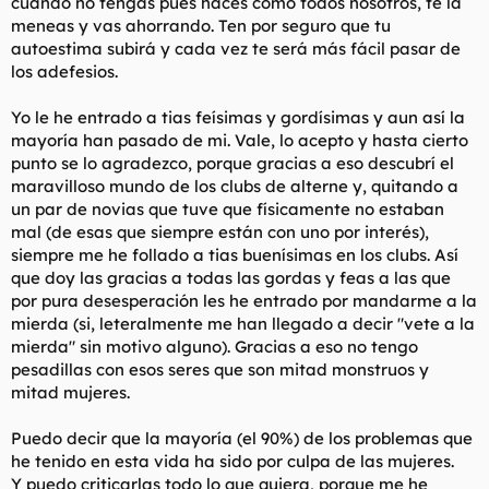
cuando no tengas pues haces como todos nosotros, te la
meneas y vas ahorrando. Ten por seguro que tu
autoestima subirá y cada vez te será más fácil pasar de
los adefesios.
Yo le he entrado a tias feísimas y gordísimas y aun así la
mayoría han pasado de mi. Vale, lo acepto y hasta cierto
punto se lo agradezco, porque gracias a eso descubrí el
maravilloso mundo de los clubs de alterne y, quitando a
un par de novias que tuve que físicamente no estaban
mal (de esas que siempre están con uno por interés),
siempre me he follado a tias buenísimas en los clubs. Así
que doy las gracias a todas las gordas y feas a las que
por pura desesperación les he entrado por mandarme a la
mierda (si, leteralmente me han llegado a decir "vete a la
mierda" sin motivo alguno). Gracias a eso no tengo
pesadillas con esos seres que son mitad monstruos y
mitad mujeres.
Puedo decir que la mayoría (el 90%) de los problemas que
he tenido en esta vida ha sido por culpa de las mujeres.
Y puedo criticarlas todo lo que quiera, porque me he