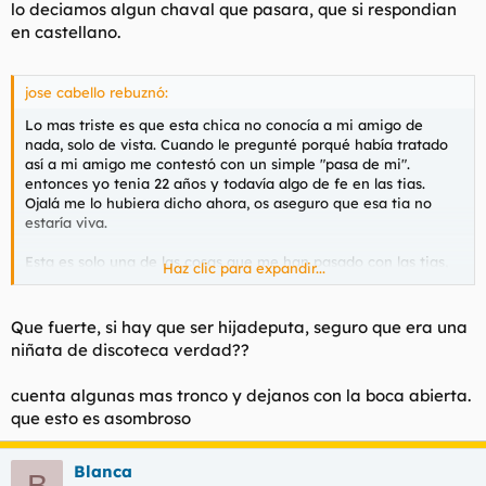
lo deciamos algun chaval que pasara, que si respondian
en castellano.
jose cabello rebuznó:
Lo mas triste es que esta chica no conocía a mi amigo de
nada, solo de vista. Cuando le pregunté porqué había tratado
así a mi amigo me contestó con un simple "pasa de mi".
entonces yo tenia 22 años y todavía algo de fe en las tias.
Ojalá me lo hubiera dicho ahora, os aseguro que esa tia no
estaría viva.
Esta es solo una de las cosas que me han pasado con las tias,
Haz clic para expandir...
pero vamos que si tuviera que contarlas todas la capacidad de
almacenamiento de este foro no sería suficien
Que fuerte, si hay que ser hijadeputa, seguro que era una
niñata de discoteca verdad??
cuenta algunas mas tronco y dejanos con la boca abierta.
que esto es asombroso
Blanca
B