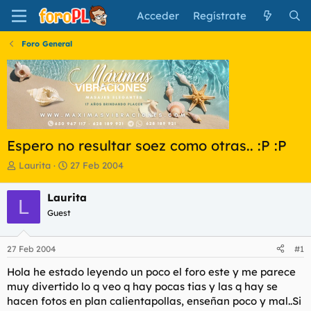
Acceder
Regístrate
Foro General
Espero no resultar soez como otras.. :P :P
I
F
Laurita
27 Feb 2004
n
e
i
c
Laurita
L
c
h
Guest
i
a
a
d
d
e
27 Feb 2004
#1
o
i
r
n
Hola he estado leyendo un poco el foro este y me parece
d
i
muy divertido lo q veo q hay pocas tias y las q hay se
e
c
hacen fotos en plan calientapollas, enseñan poco y mal..Si
l
i