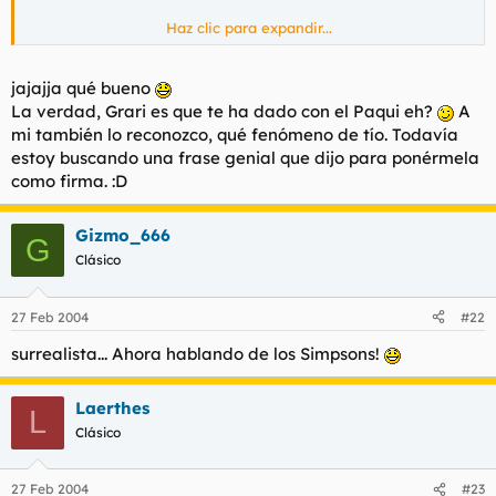
Haz clic para expandir...
Chale, me persigues por todo el foro diciendome que mi mama
No mames wey !
me va a regañar......
jajajja qué bueno
La verdad, Grari es que te ha dado con el Paqui eh?
A
mi también lo reconozco, qué fenómeno de tío. Todavía
estoy buscando una frase genial que dijo para ponérmela
como firma. :D
Gizmo_666
G
Clásico
27 Feb 2004
#22
surrealista... Ahora hablando de los Simpsons!
Laerthes
L
Clásico
27 Feb 2004
#23