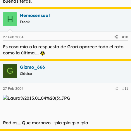
buenas tetas.
Hemosensual
H
Freak
27 Feb 2004
#10
Es cosa mía o la respuesta de Grari aparece todo el rato
como la última.....
Gizmo_666
G
Clásico
27 Feb 2004
#11
Redios.... Que morbazo... :pla :pla :pla :pla