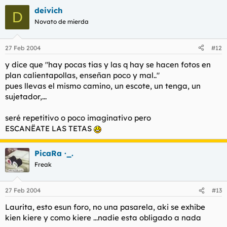
deivich
D
Novato de mierda
27 Feb 2004
#12
y dice que "hay pocas tias y las q hay se hacen fotos en
plan calientapollas, enseñan poco y mal.."
pues llevas el mismo camino, un escote, un tenga, un
sujetador,...
seré repetitivo o poco imaginativo pero
ESCANËATE LAS TETAS
PicaRa ·_.
Freak
27 Feb 2004
#13
Laurita, esto esun foro, no una pasarela, aki se exhibe
kien kiere y como kiere ...nadie esta obligado a nada