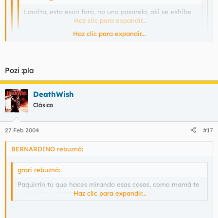
Laurita, esto esun foro, no una pasarela, aki se exhibe
kien kiere y como kiere ...nadie esta obligado a nada
Haz clic para expandir...
Haz clic para expandir...
Toy de acuerdo... Pero tú dejala dejala...
Haz clic para expandir...
Pozi :pla
yo la dejo, pero ke ami no me meta :pla
DeathWish
Clásico
27 Feb 2004
#17
BERNARDINO rebuznó:
grari rebuznó:
Paquirrín tu que haces mirando esas cosas, como mamá te
vea te vas a enterar.
Haz clic para expandir...