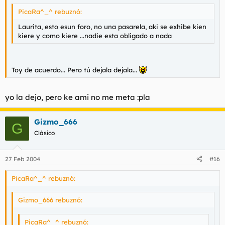
PicaRa^_^ rebuznó:
Laurita, esto esun foro, no una pasarela, aki se exhibe kien
kiere y como kiere ...nadie esta obligado a nada
Toy de acuerdo... Pero tú dejala dejala...
yo la dejo, pero ke ami no me meta :pla
Gizmo_666
G
Clásico
27 Feb 2004
#16
PicaRa^_^ rebuznó:
Gizmo_666 rebuznó:
PicaRa^_^ rebuznó: