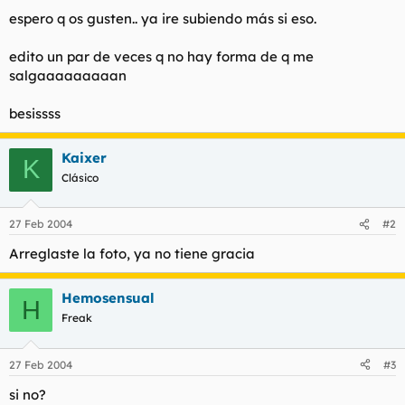
espero q os gusten.. ya ire subiendo más si eso.
edito un par de veces q no hay forma de q me
salgaaaaaaaaan
besissss
Kaixer
K
Clásico
27 Feb 2004
#2
Arreglaste la foto, ya no tiene gracia
Hemosensual
H
Freak
27 Feb 2004
#3
si no?