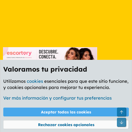
Valoramos tu privacidad
Utilizamos
cookies
esenciales para que este sitio funcione,
y cookies opcionales para mejorar tu experiencia.
Foro General
Ver más información y configurar tus preferencias
Cookies
PL OLDSTYLE AMARILLO
Cambiar fuente
Español (ES)
Arri
Aceptar todas las cookies
Contáctanos
Términos y reglas
Política de privacidad
Ayuda
R
Pie
S
Rechazar cookies opcionales
S
®
Community platform by XenForo
© 2010-2026 XenForo Ltd.