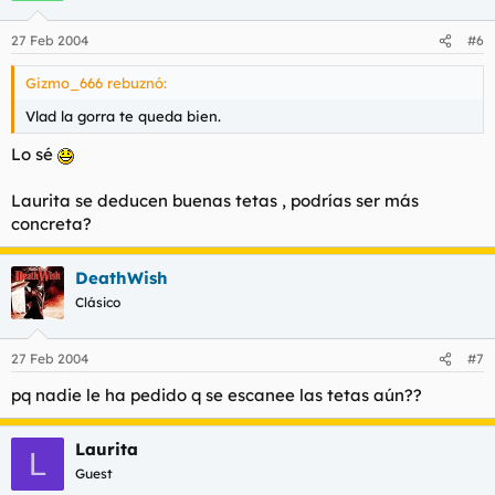
27 Feb 2004
#6
Gizmo_666 rebuznó:
Vlad la gorra te queda bien.
Lo sé
Laurita se deducen buenas tetas , podrías ser más
concreta?
DeathWish
Clásico
27 Feb 2004
#7
pq nadie le ha pedido q se escanee las tetas aún??
Laurita
L
Guest