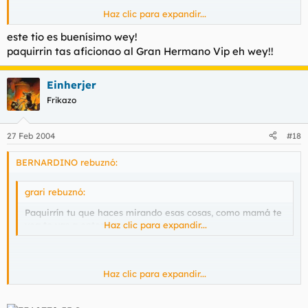
Haz clic para expandir...
Chale, me persigues por todo el foro diciendome que mi mama
este tio es buenísimo wey!
No mames wey !
me va a regañar......
paquirrin tas aficionao al Gran Hermano Vip eh wey!!
Einherjer
Frikazo
27 Feb 2004
#18
BERNARDINO rebuznó:
grari rebuznó:
Paquirrín tu que haces mirando esas cosas, como mamá te
vea te vas a enterar.
Haz clic para expandir...
Haz clic para expandir...
Chale, me persigues por todo el foro diciendome que mi mama
No mames wey !
me va a regañar......