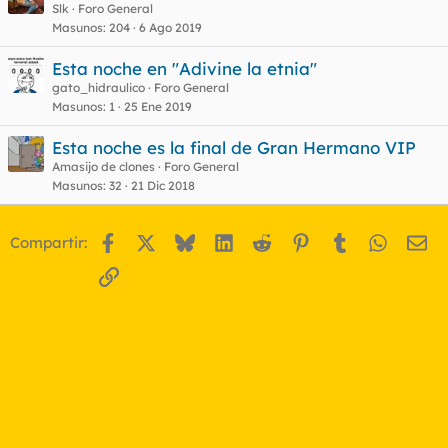
Slk
Foro General
Masunos
204
6 Ago 2019
Esta noche en "Adivine la etnia"
gato_hidraulico
Foro General
Masunos
1
25 Ene 2019
Esta noche es la final de Gran Hermano VIP
Amasijo de clones
Foro General
Masunos
32
21 Dic 2018
Facebook
X
Bluesky
LinkedIn
Reddit
Pinterest
Tumblr
WhatsA
Em
Compartir:
Enlace