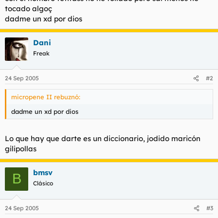
t
o
tocado algoç
e
dadme un xd por dios
m
a
Dani
Freak
24 Sep 2005
#2
micropene II rebuznó:
dadme un xd por dios
Lo que hay que darte es un diccionario, jodido maricón
gilipollas
bmsv
B
Clásico
24 Sep 2005
#3