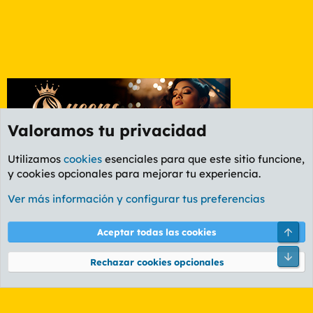
Valoramos tu privacidad
Utilizamos
cookies
esenciales para que este sitio funcione,
y cookies opcionales para mejorar tu experiencia.
Foro General
Ver más información y configurar tus preferencias
Cookies
PL OLDSTYLE AMARILLO
Cambiar fuente
Español (ES)
Arri
Aceptar todas las cookies
Contáctanos
Términos y reglas
Política de privacidad
Ayuda
R
Pie
S
Rechazar cookies opcionales
S
®
Community platform by XenForo
© 2010-2026 XenForo Ltd.