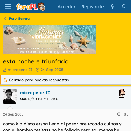
Acceder
Regístrate
Foro General
esta noche e triunfado
I
F
micropene II
24 Sep 2005
n
e
Cerrado para nuevas respuestas.
i
c
c
h
i
a
micropene II
a
d
MARICÓN DE MIERDA
d
e
o
i
r
n
24 Sep 2005
#1
d
i
e
c
como kla disco etsba llena al pasar hre tocado culitos y
l
i
con el hombro tetitass no he follado pero sal menos he