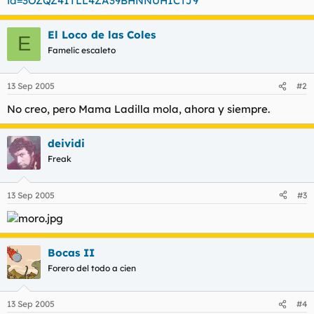
id=3OZQZ41TLL4ZA39BHNNUH1CTJ9
t
o
e
m
El Loco de las Coles
E
a
Famelic escaleto
13 Sep 2005
#2
No creo, pero Mama Ladilla mola, ahora y siempre.
deividi
Freak
13 Sep 2005
#3
Bocas II
Forero del todo a cien
13 Sep 2005
#4