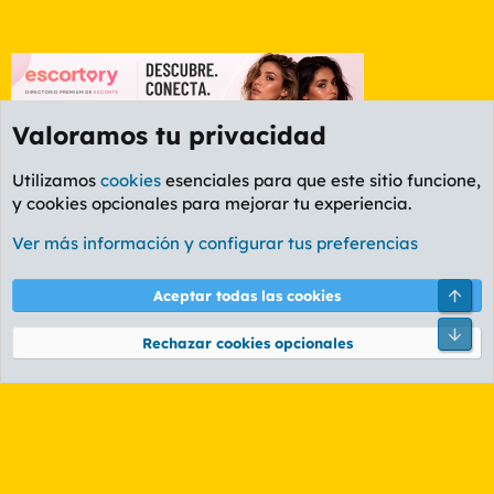
Valoramos tu privacidad
Utilizamos
cookies
esenciales para que este sitio funcione,
y cookies opcionales para mejorar tu experiencia.
Foro General
Ver más información y configurar tus preferencias
Cookies
PL OLDSTYLE AMARILLO
Cambiar fuente
Español (ES)
Arri
Aceptar todas las cookies
Contáctanos
Términos y reglas
Política de privacidad
Ayuda
R
Pie
S
Rechazar cookies opcionales
S
®
Community platform by XenForo
© 2010-2026 XenForo Ltd.