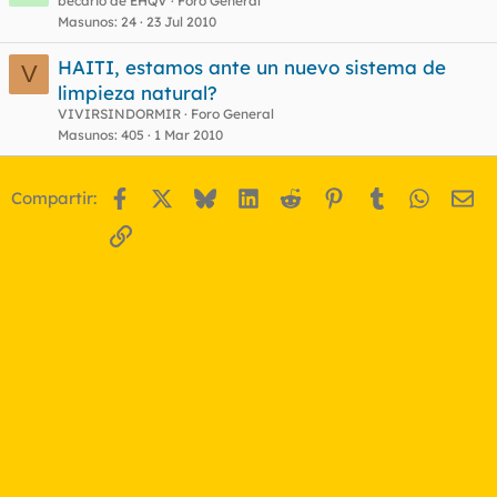
becario de EHQV
Foro General
Masunos
24
23 Jul 2010
HAITI, estamos ante un nuevo sistema de
V
limpieza natural?
VIVIRSINDORMIR
Foro General
Masunos
405
1 Mar 2010
Facebook
X
Bluesky
LinkedIn
Reddit
Pinterest
Tumblr
WhatsA
Em
Compartir:
Enlace