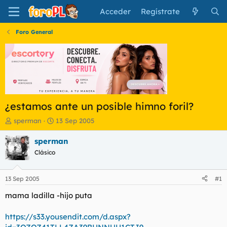
Acceder
Regístrate
Foro General
¿estamos ante un posible himno foril?
I
F
sperman
13 Sep 2005
n
e
i
c
sperman
c
h
Clásico
i
a
a
d
d
e
13 Sep 2005
#1
o
i
r
n
mama ladilla -hijo puta
d
i
e
c
https://s33.yousendit.com/d.aspx?
l
i