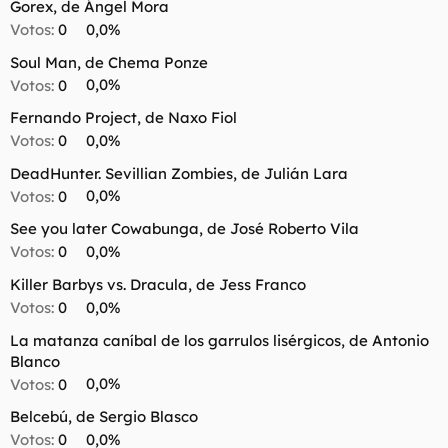
t
o
Gorex, de Ángel Mora
e
Votos:
0
0,0%
m
a
Soul Man, de Chema Ponze
Votos:
0
0,0%
Fernando Project, de Naxo Fiol
Votos:
0
0,0%
DeadHunter. Sevillian Zombies, de Julián Lara
Votos:
0
0,0%
See you later Cowabunga, de José Roberto Vila
Votos:
0
0,0%
Killer Barbys vs. Dracula, de Jess Franco
Votos:
0
0,0%
La matanza caníbal de los garrulos lisérgicos, de Antonio
Blanco
Votos:
0
0,0%
Belcebú, de Sergio Blasco
Votos:
0
0,0%