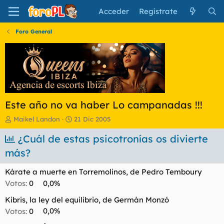
Acceder
Regístrate
Foro General
Este año no va haber Lo campanadas !!!
I
F
Maikel Landon
21 Dic 2005
n
e
i
¿Cuál de estas psicotronías os divierte
c
c
h
más?
i
a
a
d
Kárate a muerte en Torremolinos, de Pedro Temboury
d
e
o
i
Votos:
0
0,0%
r
n
Kibris, la ley del equilibrio, de Germán Monzó
d
i
e
c
Votos:
0
0,0%
l
i