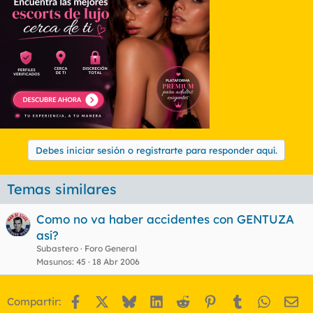
Debes iniciar sesión o registrarte para responder aquí.
Temas similares
Como no va haber accidentes con GENTUZA
así?
Subastero
Foro General
Masunos
45
18 Abr 2006
Facebook
X
Bluesky
LinkedIn
Reddit
Pinterest
Tumblr
WhatsA
Em
Compartir: