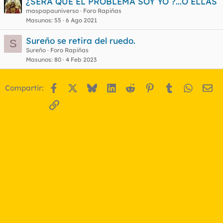
¿SERÁ QUE EL PROBLEMA SOY YO ?...O ELLAS
maspapauniverso
Foro Rapiñas
Masunos
55
6 Ago 2021
Sureño se retira del ruedo.
S
Sureño
Foro Rapiñas
Masunos
80
4 Feb 2023
Facebook
X
Bluesky
LinkedIn
Reddit
Pinterest
Tumblr
WhatsA
Em
Compartir:
Enlace