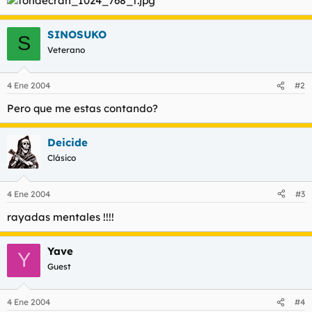
t
o
e
m
SINOSUKO
S
a
Veterano
4 Ene 2004
#2
Pero que me estas contando?
Deicide
Clásico
4 Ene 2004
#3
rayadas mentales !!!!
Yave
Y
Guest
4 Ene 2004
#4