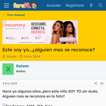
Acceder
Regístrate
Foro General
Este soy yo...¿alguien mas se reconoce?
I
F
Xaixan
4 Ene 2004
n
e
i
c
Xaixan
X
c
h
Asiduo
i
a
a
d
d
e
4 Ene 2004
#1
o
i
r
n
Hace ya algunos años...pero este niño SOY YO..sin duda.
d
i
Alguien mas se reconoce en la foto?
e
c
l
i