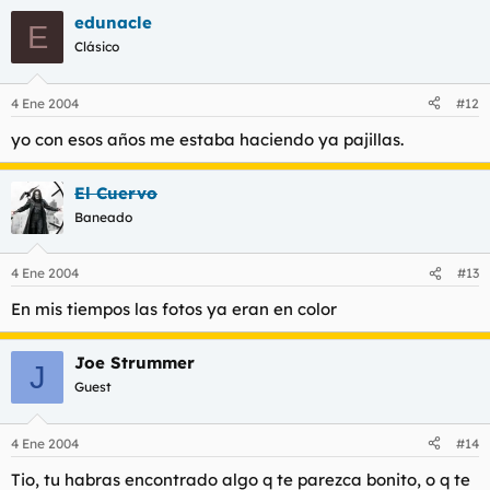
edunacle
E
Clásico
4 Ene 2004
#12
yo con esos años me estaba haciendo ya pajillas.
El Cuervo
Baneado
4 Ene 2004
#13
En mis tiempos las fotos ya eran en color
Joe Strummer
J
Guest
4 Ene 2004
#14
Tio, tu habras encontrado algo q te parezca bonito, o q te