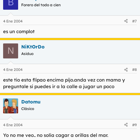
B
Forero del todo a cien
4 Ene 2004
#7
es un complot
NiKtOrDo
N
Asiduo
4 Ene 2004
#8
este tio esta flipao encima pijo.anda vez con mama y
preguntale si puedes ir a la calle a jugar un poco
Datomu
Clásico
4 Ene 2004
#9
Yo no me veo.. no solía cagar a orillas del mar.