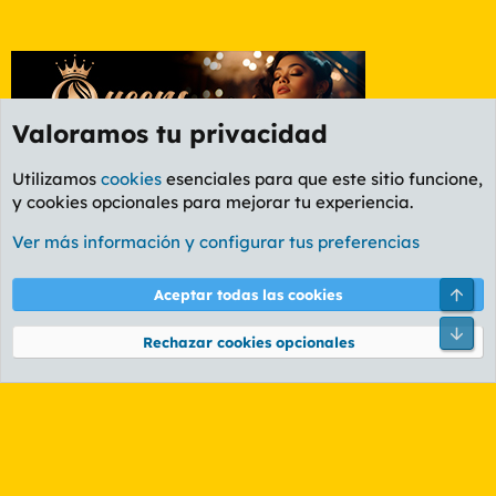
Valoramos tu privacidad
Utilizamos
cookies
esenciales para que este sitio funcione,
y cookies opcionales para mejorar tu experiencia.
Foro General
Ver más información y configurar tus preferencias
Cookies
PL OLDSTYLE AMARILLO
Cambiar fuente
Español (ES)
Arri
Aceptar todas las cookies
Contáctanos
Términos y reglas
Política de privacidad
Ayuda
R
Pie
S
Rechazar cookies opcionales
S
®
Community platform by XenForo
© 2010-2026 XenForo Ltd.