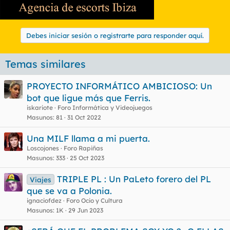
Debes iniciar sesión o registrarte para responder aquí.
Temas similares
PROYECTO INFORMÁTICO AMBICIOSO: Un
bot que ligue más que Ferris.
iskariote
Foro Informática y Videojuegos
Masunos
81
31 Oct 2022
Una MILF llama a mi puerta.
Loscojones
Foro Rapiñas
Masunos
333
25 Oct 2023
TRIPLE PL : Un PaLeto forero del PL
Viajes
que se va a Polonia.
ignaciofdez
Foro Ocio y Cultura
Masunos
1K
29 Jun 2023