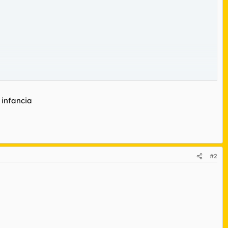
 infancia
 Fidel y Eduardo son tres pobres diablos que para sobrevivir en la
#2