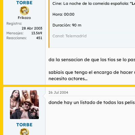
TORBE
r
n
Cine: La noche de la comeida española:
"L
d
i
e
c
Hora: 00:00
Frikazo
l
i
Registro
t
o
Duración: 90 m
28 Abr 2003
e
Mensajes
13.569
m
Canal: Telemadrid
Reacciones
451
a
Tipo: CINE
Comentario:
da la sensacion de que los tios se lo 
Comedia, 1981 (España). Dir.: Mariano Ozore
costa del Sol tienen que idear multitud de 
sabiais que tengo el encargo de hacer 
necesito actores...
26 Jul 2004
donde hay un listado de todas las pelis
TORBE