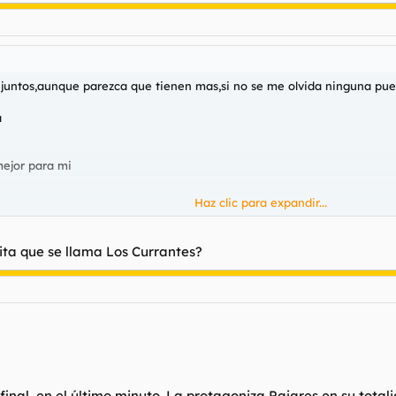
as juntos,aunque parezca que tienen mas,si no se me olvida ninguna pue
a
 mejor para mi
Haz clic para expandir...
ejita que se llama Los Currantes?
l final, en el último minuto. La protagoniza Pajares en su tota