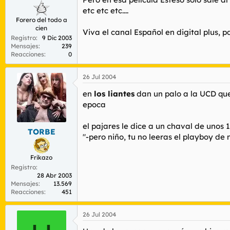
etc etc etc....
Forero del todo a
cien
Viva el canal Español en digital plus, pq
Registro
9 Dic 2003
Mensajes
239
Reacciones
0
26 Jul 2004
en
los liantes
dan un palo a la UCD que 
epoca
el pajares le dice a un chaval de unos 
TORBE
"-pero niño, tu no leeras el playboy de
Frikazo
Registro
28 Abr 2003
Mensajes
13.569
Reacciones
451
26 Jul 2004