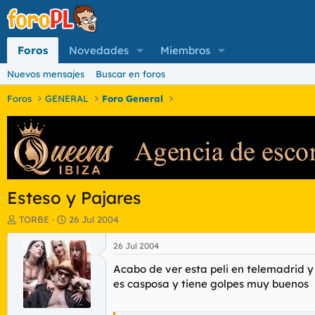
Foros
Novedades
Miembros
Nuevos mensajes
Buscar en foros
Foros
GENERAL
Foro General
Esteso y Pajares
I
F
TORBE
26 Jul 2004
n
e
i
c
26 Jul 2004
c
h
Acabo de ver esta peli en telemadrid 
i
a
a
d
es casposa y tiene golpes muy buenos
d
e
o
i