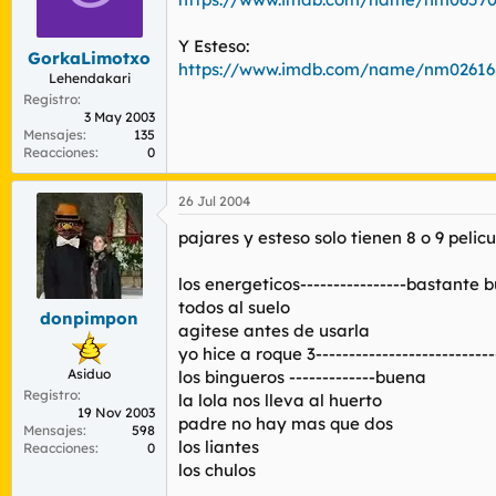
Y Esteso:
GorkaLimotxo
https://www.imdb.com/name/nm02616
Lehendakari
Registro
3 May 2003
Mensajes
135
Reacciones
0
26 Jul 2004
pajares y esteso solo tienen 8 o 9 peli
los energeticos----------------bastante 
todos al suelo
donpimpon
agitese antes de usarla
yo hice a roque 3-------------------------
Asiduo
los bingueros -------------buena
Registro
la lola nos lleva al huerto
19 Nov 2003
padre no hay mas que dos
Mensajes
598
los liantes
Reacciones
0
los chulos