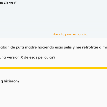
os Liantes"
Haz clic para expandir...
pasaban de puta madre haciendo esas pelis y me retrotrae a mi
s, hijo. Int.: antonio Ozores, Andrés Pajares, Fernando Esteso. Amador,
estafas, cada cual más ocurrente.
una version X de esas peliculas?
 q hicieron?