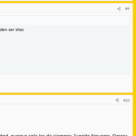
#9
den ser stas:
#10
lidad, aunque sale los de siempre: Juanito Navarro, Ozores,