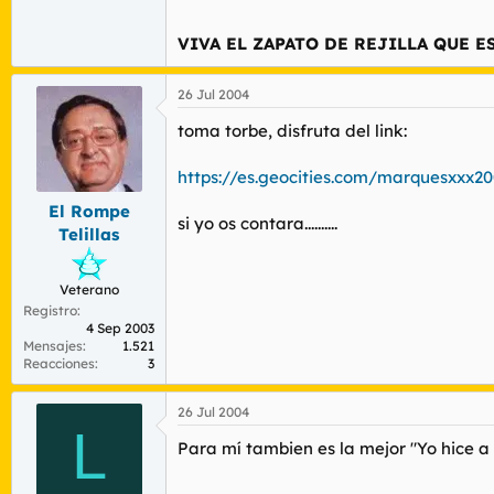
VIVA EL ZAPATO DE REJILLA QUE 
26 Jul 2004
toma torbe, disfruta del link:
https://es.geocities.com/marquesxxx20
El Rompe
si yo os contara..........
Telillas
Veterano
Registro
4 Sep 2003
Mensajes
1.521
Reacciones
3
26 Jul 2004
L
Para mí tambien es la mejor "Yo hice a