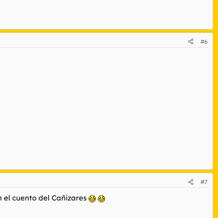
#6
#7
n el cuento del Cañizares