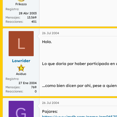
Frikazo
Registro
28 Abr 2003
Mensajes
13.569
Reacciones
451
26 Jul 2004
L
Hola.
Lowrider
Lo que daría por haber participado en u
Asiduo
Registro
27 Ene 2004
....como bien dicen por ahí, pese a quie
Mensajes
769
Reacciones
0
26 Jul 2004
G
Pajares:
https://www.imdb.com/name/nm0657