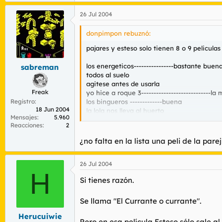
26 Jul 2004
donpimpon rebuznó:
pajares y esteso solo tienen 8 o 9 pelicul
los energeticos----------------bastante buen
sabreman
todos al suelo
agitese antes de usarla
Freak
yo hice a roque 3----------------------------la
Registro
los bingueros -------------buena
18 Jun 2004
la lola nos lleva al huerto
Mensajes
5.960
padre no hay mas que dos
Reacciones
2
los liantes
los chulos
¿no falta en la lista una peli de la par
26 Jul 2004
H
Si tienes razón.
Se llama "El Currante o currante".
Herucuiwie
Pero en esa película Esteso sólo sale a