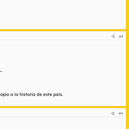
#3
..
pio a la historia de este país.
#4