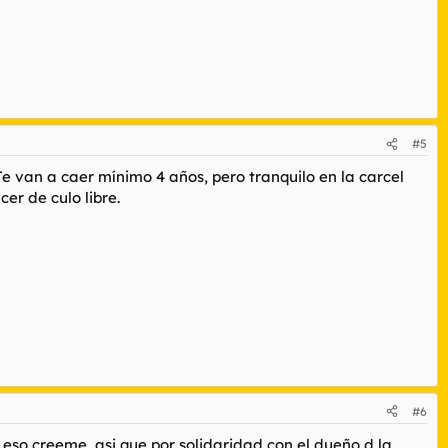
#5
Te van a caer mínimo 4 años, pero tranquilo en la carcel
er de culo libre.
#6
 eso creeme, asi que por solidaridad con el dueño d la