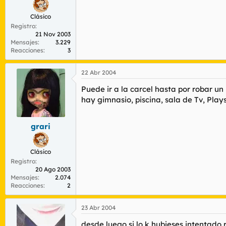
Clásico
Registro
21 Nov 2003
Mensajes
3.229
Reacciones
3
22 Abr 2004
Puede ir a la carcel hasta por robar un
hay gimnasio, piscina, sala de Tv, Pla
grari
Clásico
Registro
20 Ago 2003
Mensajes
2.074
Reacciones
2
23 Abr 2004
desde luego si lo k hubieses intentado 