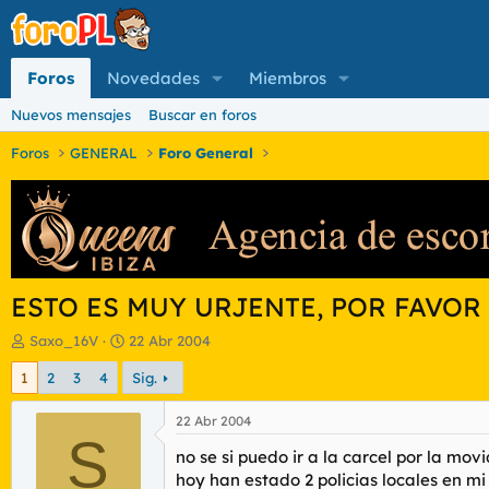
Foros
Novedades
Miembros
Nuevos mensajes
Buscar en foros
Foros
GENERAL
Foro General
ESTO ES MUY URJENTE, POR FAVOR
I
F
Saxo_16V
22 Abr 2004
n
e
1
2
3
4
Sig.
i
c
c
h
i
a
22 Abr 2004
a
S
d
no se si puedo ir a la carcel por la mo
d
e
o
i
hoy han estado 2 policias locales en m