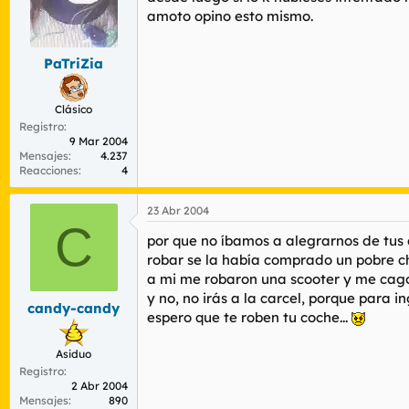
amoto opino esto mismo.
PaTriZia
Clásico
Registro
9 Mar 2004
Mensajes
4.237
Reacciones
4
23 Abr 2004
C
por que no íbamos a alegrarnos de tus d
robar se la había comprado un pobre 
a mi me robaron una scooter y me cago
y no, no irás a la carcel, porque para i
candy-candy
espero que te roben tu coche...
Asiduo
Registro
2 Abr 2004
Mensajes
890