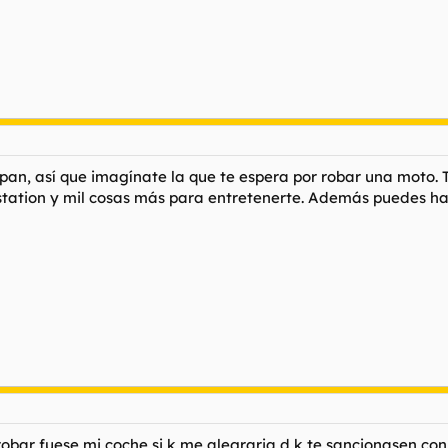
 pan, así que imagínate la que te espera por robar una moto. 
ystation y mil cosas más para entretenerte. Además puedes hac
robar fuese mi coche si k me alegraria d k te sancionasen con