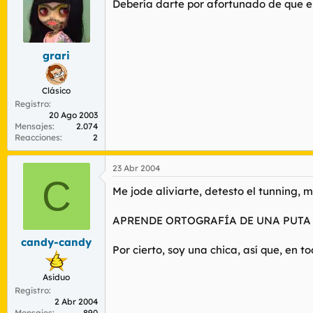
Debería darte por afortunado de que el 
grari
Clásico
Registro
20 Ago 2003
Mensajes
2.074
Reacciones
2
23 Abr 2004
C
Me jode aliviarte, detesto el tunning, 
APRENDE ORTOGRAFÍA DE UNA PUTA
candy-candy
Por cierto, soy una chica, así que, en to
Asiduo
Registro
2 Abr 2004
Mensajes
890