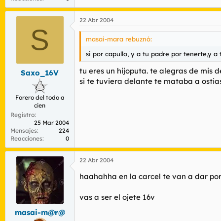
22 Abr 2004
S
masai-mara rebuznó:
si por capullo, y a tu padre por tenerte,y a
tu eres un hijoputa. te alegras de mis 
Saxo_16V
si te tuviera delante te mataba a ostias 
Forero del todo a
cien
Registro
25 Mar 2004
Mensajes
224
Reacciones
0
22 Abr 2004
haahahha en la carcel te van a dar por
vas a ser el ojete 16v
masai-m@r@