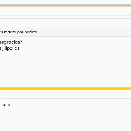
 tu madre por parirte
desgracias?
jilipollas
 culo