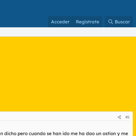
Acceder
Regístrate
Buscar
#1
han dicho pero cuando se han ido me ha dao un ostion y me