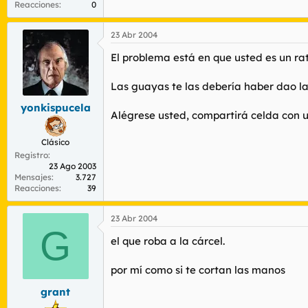
Reacciones
0
23 Abr 2004
El problema está en que usted es un rat
Las guayas te las debería haber dao la
yonkispucela
Alégrese usted, compartirá celda con un
Clásico
Registro
23 Ago 2003
Mensajes
3.727
Reacciones
39
23 Abr 2004
G
el que roba a la cárcel.
por mí como si te cortan las manos
grant