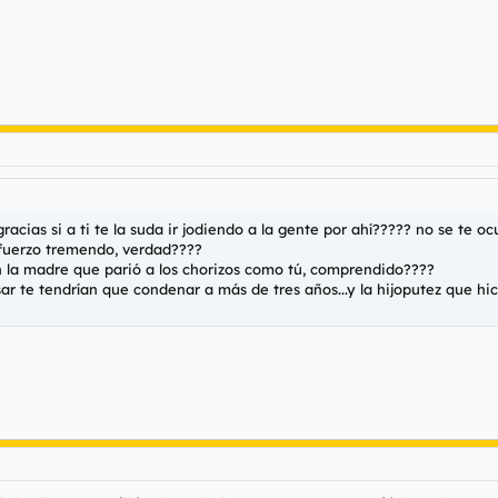
acias si a ti te la suda ir jodiendo a la gente por ahí????? no se te oc
fuerzo tremendo, verdad????
 la madre que parió a los chorizos como tú, comprendido????
sar te tendrían que condenar a más de tres años...y la hijoputez que hic