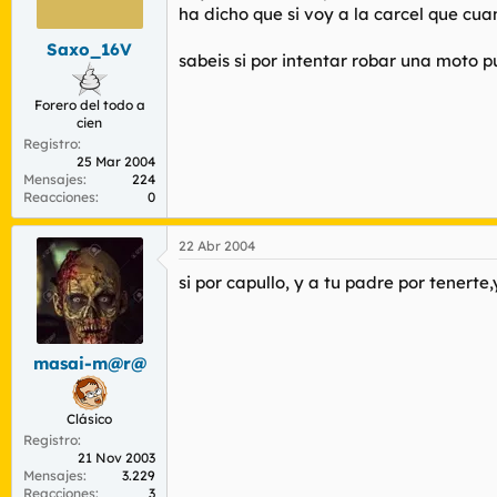
r
n
ha dicho que si voy a la carcel que c
d
i
Saxo_16V
e
c
sabeis si por intentar robar una moto p
l
i
t
o
Forero del todo a
e
cien
m
Registro
a
25 Mar 2004
Mensajes
224
Reacciones
0
22 Abr 2004
si por capullo, y a tu padre por tenerte
masai-m@r@
Clásico
Registro
21 Nov 2003
Mensajes
3.229
Reacciones
3