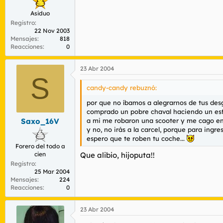
Asiduo
Registro
22 Nov 2003
Mensajes
818
Reacciones
0
23 Abr 2004
S
candy-candy rebuznó:
por que no íbamos a alegrarnos de tus desgr
comprado un pobre chaval haciendo un es
a mi me robaron una scooter y me cago en
Saxo_16V
y no, no irás a la carcel, porque para ingre
espero que te roben tu coche...
Forero del todo a
cien
Que alibio, hijoputa!!
Registro
25 Mar 2004
Mensajes
224
Reacciones
0
23 Abr 2004