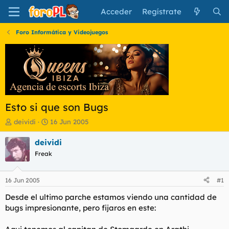
Acceder
Regístrate
Foro Informática y Videojuegos
Esto si que son Bugs
I
F
deividi
16 Jun 2005
n
e
i
c
deividi
c
h
Freak
i
a
a
d
d
e
16 Jun 2005
#1
o
i
r
n
Desde el ultimo parche estamos viendo una cantidad de
d
i
bugs impresionante, pero fijaros en este:
e
c
l
i