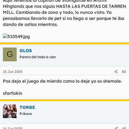
Aqui tenemos al capitan de Stomgarde en Arathi
t
o
Hihglands que nos siguio HASTA LAS PUERTAS DE TARREN
e
MILL. Cambiando de zona y todo, lo nunca visto. Ya
m
a
pensabamos llevarlo de pet si no llega a ser porque te iba
dando de ostias mientras.
GLOS
G
Forero del todo a cien
16 Jun 2005
#2
Pos deja el juego de mierda como lo deje yo so shemale.
sfarfakin
TORBE
Frikazo
16 Jun 2005
#3