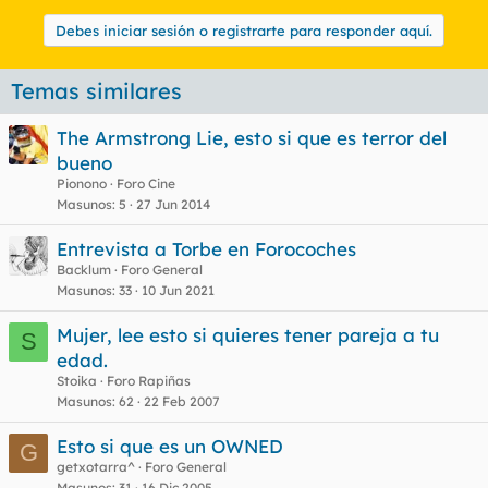
Debes iniciar sesión o registrarte para responder aquí.
Temas similares
The Armstrong Lie, esto si que es terror del
bueno
Pionono
Foro Cine
Masunos
5
27 Jun 2014
Entrevista a Torbe en Forocoches
Backlum
Foro General
Masunos
33
10 Jun 2021
Mujer, lee esto si quieres tener pareja a tu
S
edad.
Stoika
Foro Rapiñas
Masunos
62
22 Feb 2007
Esto si que es un OWNED
G
getxotarra^
Foro General
Masunos
31
16 Dic 2005