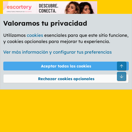
Valoramos tu privacidad
Utilizamos
cookies
esenciales para que este sitio funcione,
y cookies opcionales para mejorar tu experiencia.
Foro Informática y Videojuegos
Ver más información y configurar tus preferencias
Cookies
PL OLDSTYLE AMARILLO
Cambiar fuente
Español (ES)
Arri
Aceptar todas las cookies
Contáctanos
Términos y reglas
Política de privacidad
Ayuda
R
Pie
S
Rechazar cookies opcionales
S
®
Community platform by XenForo
© 2010-2026 XenForo Ltd.