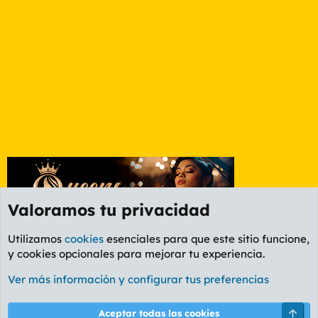
Valoramos tu privacidad
Utilizamos
cookies
esenciales para que este sitio funcione,
y cookies opcionales para mejorar tu experiencia.
Foro General
Ver más información y configurar tus preferencias
Cookies
PL OLDSTYLE AMARILLO
Cambiar fuente
Español (ES)
Arri
Aceptar todas las cookies