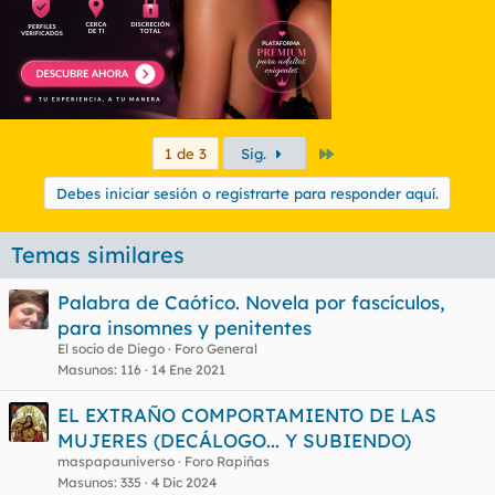
Último
1 de 3
Sig.
Debes iniciar sesión o registrarte para responder aquí.
Temas similares
Palabra de Caótico. Novela por fascículos,
para insomnes y penitentes
El socio de Diego
Foro General
Masunos
116
14 Ene 2021
EL EXTRAÑO COMPORTAMIENTO DE LAS
MUJERES (DECÁLOGO... Y SUBIENDO)
maspapauniverso
Foro Rapiñas
Masunos
335
4 Dic 2024