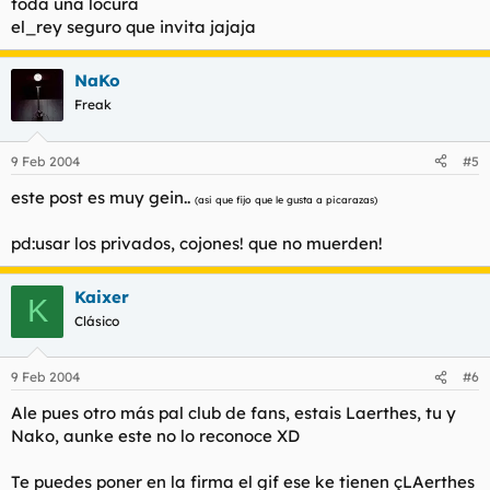
toda una locura
el_rey seguro que invita jajaja
NaKo
Freak
9 Feb 2004
#5
este post es muy gein..
(asi que fijo que le gusta a picarazas)
pd:usar los privados, cojones! que no muerden!
Kaixer
K
Clásico
9 Feb 2004
#6
Ale pues otro más pal club de fans, estais Laerthes, tu y
Nako, aunke este no lo reconoce XD
Te puedes poner en la firma el gif ese ke tienen çLAerthes