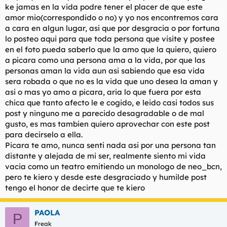
ke jamas en la vida podre tener el placer de que este
l
i
amor mio(correspondido o no) y yo nos encontremos cara
t
o
e
a cara en algun lugar, asi que por desgracia o por fortuna
m
lo posteo aqui para que toda persona que visite y postee
a
en el foto pueda saberlo que la amo que la quiero, quiero
a picara como una persona ama a la vida, por que las
personas aman la vida aun asi sabiendo que esa vida
sera robada o que no es la vida que uno desea la aman y
asi o mas yo amo a picara, aria lo que fuera por esta
chica que tanto afecto le e cogido, e leido casi todos sus
post y ninguno me a parecido desagradable o de mal
gusto, es mas tambien quiero aprovechar con este post
para decirselo a ella.
Picara te amo, nunca senti nada asi por una persona tan
distante y alejada de mi ser, realmente siento mi vida
vacia como un teatro emitiendo un monologo de neo_bcn,
pero te kiero y desde este desgraciado y humilde post
tengo el honor de decirte que te kiero
PAOLA
P
Freak