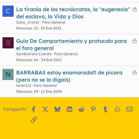
La tiranía de los tecnócratas, la "eugenesia"
C
e
del esclavo, la Vida y Dios
r
Cara_Crater
Foro General
r
Masunos
12
19 Ene 2012
Guia De Comportamiento y protocolo para
S
e
el foro general
o
r
Sombrerero Cuerdo
Foro General
r
Masunos
66
24 Ene 2011
BARRABAS estoy enamorado!!! de picara
N
e
(pero no se lo digais)
o
r
NoW112
Foro General
r
Masunos
29
11 Ene 2004
Facebook
X
Bluesky
LinkedIn
Reddit
Pinterest
Tumblr
WhatsA
Em
Compartir:
o
Enlace