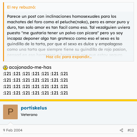
El rey rebuznó:
Parece un post con inclinaciones homosexuales para los
machotes del foro como el peluche(nako), pero es amor puro y
duro, tan solo amor es tan facil como eso. Tal vezalguien uviera
puesto "me gustaria tener un polvo con picara" pero yo soy
incapaz deponer algo tan grotesco como eso el sexo es la
guindilla de la tarta, por que el sexo es dulce y empalagoso
como una tarta que siempre tiene su guindilla de rojo pasion,
pensad en eso hermanos y hermanas por que estoy seguro
Haz clic para expandir...
que elvis os quiere a todos y cada uno.
acojonado-me-has
:121 :121 :121 :121 :121 :121 :121
:121 :121 :121 :121 :121 :121 :121
:121 :121 :121 :121 :121 :121 :121
:121 :121 :121 :121 :121 :121 :121
portiskelus
P
Veterano
9 Feb 2004
#12