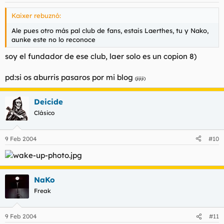
Kaixer rebuznó:
Ale pues otro más pal club de fans, estais Laerthes, tu y Nako,
aunke este no lo reconoce
soy el fundador de ese club, laer solo es un copion 8)
pd:si os aburris pasaros por mi blog
(jijiji)
Deicide
Clásico
9 Feb 2004
#10
NaKo
Freak
9 Feb 2004
#11