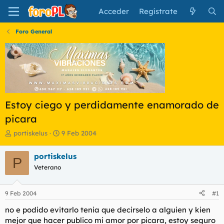
Acceder
Regístrate
Foro General
Estoy ciego y perdidamente enamorado de
picara
I
F
portiskelus
9 Feb 2004
n
e
i
c
portiskelus
P
c
h
Veterano
i
a
a
d
d
e
9 Feb 2004
#1
o
i
r
n
no e podido evitarlo tenia que decirselo a alguien y kien
d
i
mejor que hacer publico mi amor por picara, estoy seguro
e
c