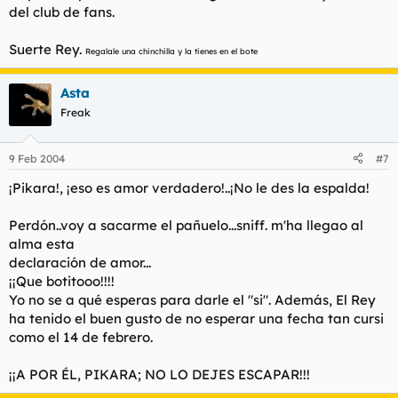
del club de fans.
Suerte Rey.
Regalale una chinchilla y la tienes en el bote
Asta
Freak
9 Feb 2004
#7
¡Pikara!, ¡eso es amor verdadero!..¡No le des la espalda!
Perdón..voy a sacarme el pañuelo...sniff. m'ha llegao al
alma esta
declaración de amor...
¡¡Que botitooo!!!!
Yo no se a qué esperas para darle el "si". Además, El Rey
ha tenido el buen gusto de no esperar una fecha tan cursi
como el 14 de febrero.
¡¡A POR ÉL, PIKARA; NO LO DEJES ESCAPAR!!!