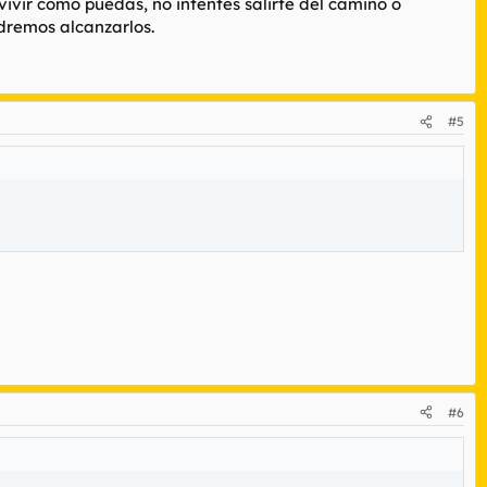
ivir como puedas, no intentes salirte del camino o
dremos alcanzarlos.
#5
#6