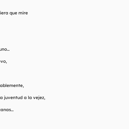
iera que mire
no...
evo,
nablemente,
a juventud a la vejez,
anas...