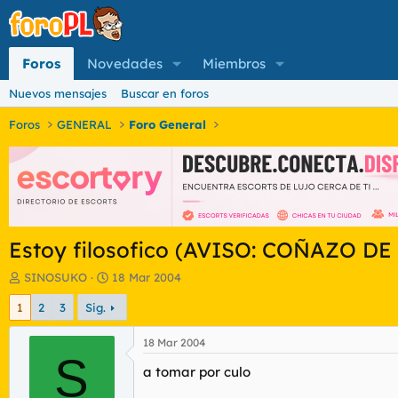
Foros
Novedades
Miembros
Nuevos mensajes
Buscar en foros
Foros
GENERAL
Foro General
Estoy filosofico (AVISO: COÑAZO DE
I
F
SINOSUKO
18 Mar 2004
n
e
1
2
3
Sig.
i
c
c
h
i
a
18 Mar 2004
a
S
d
a tomar por culo
d
e
o
i