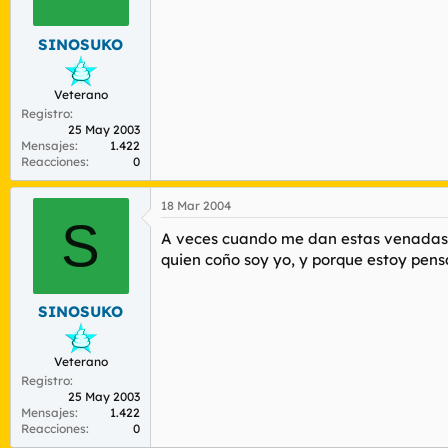
r
n
d
i
SINOSUKO
e
c
l
i
t
o
Veterano
e
Registro
m
25 May 2003
a
Mensajes
1.422
Reacciones
0
18 Mar 2004
S
A veces cuando me dan estas venadas t
quien coño soy yo, y porque estoy pens
SINOSUKO
Veterano
Registro
25 May 2003
Mensajes
1.422
Reacciones
0