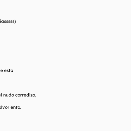
asssss)
e esta
l nudo corredizo,
lvoriento.