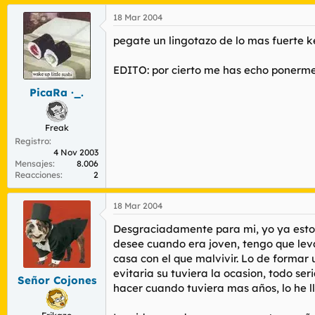
18 Mar 2004
pegate un lingotazo de lo mas fuerte ke
EDITO: por cierto me has echo ponerme a 
PicaRa ·_.
Freak
Registro
4 Nov 2003
Mensajes
8.006
Reacciones
2
18 Mar 2004
Desgraciadamente para mi, yo ya estoy 
desee cuando era joven, tengo que leva
casa con el que malvivir. Lo de formar 
evitaria su tuviera la ocasion, todo s
Señor Cojones
hacer cuando tuviera mas años, lo he ll