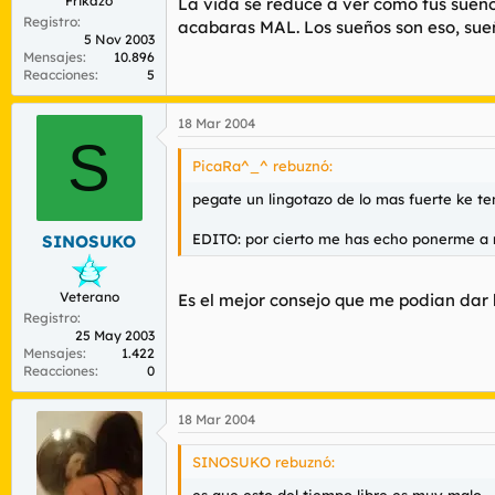
Frikazo
La vida se reduce a ver como tus sueño
Registro
acabaras MAL. Los sueños son eso, su
5 Nov 2003
Mensajes
10.896
Reacciones
5
18 Mar 2004
S
PicaRa^_^ rebuznó:
pegate un lingotazo de lo mas fuerte ke ten
EDITO: por cierto me has echo ponerme a mi 
SINOSUKO
Veterano
Es el mejor consejo que me podian dar 
Registro
25 May 2003
Mensajes
1.422
Reacciones
0
18 Mar 2004
SINOSUKO rebuznó:
es que esto del tiempo libre es muy malo.