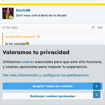
e
a
Sonic88
c
c
Don't mess with el Baño de mi Abuela
i
o
n
27 Dic 2022
#10
e
s
endocrinez rebuznó:
:
lo he copiado
Valoramos tu privacidad
Juraría que como endocrinez tienes los días o las horas
contadas en el foro.
Utilizamos
cookies
esenciales para que este sitio funcione,
y cookies opcionales para mejorar tu experiencia.
endocrinez
Ver más información y configurar tus preferencias
Baneado
Arri
Aceptar todas las cookies
27 Dic 2022
#11
Pie
Rechazar cookies opcionales
Sonic88 rebuznó: