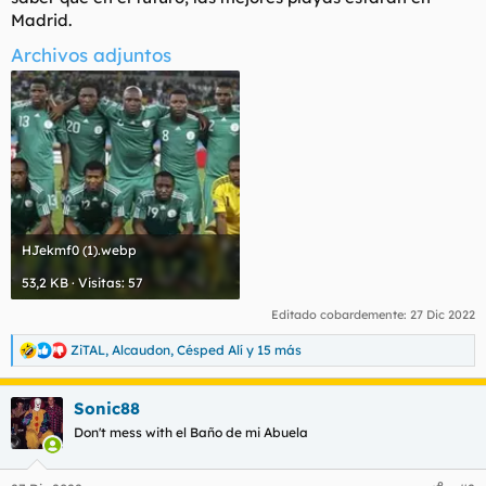
Madrid.
Archivos adjuntos
HJekmf0 (1).webp
53,2 KB · Visitas: 57
Editado cobardemente:
27 Dic 2022
ZiTAL
,
Alcaudon
,
Césped Alí
y 15 más
R
e
a
Sonic88
c
c
Don't mess with el Baño de mi Abuela
i
o
n