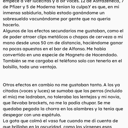
empecé a ver lucecitas y a oír voces. 12 de Astrazeneca, 7
t
o
de Pfizer y 5 de Moderna tenían la culpa.Y es que, en mi
e
m
inmensa sabiduría, había estado ganándome un
a
sobresueldo vacunándome por gente que no quería
hacerlo.
Algunos de los efectos secundarios me gustaban, como el
de poder atraer clips metálicos o chapas de cerveza a mi
mano desde unos 50 cm de distancia, haciéndome ganar
no pocas apuestas en el bar de Alfonso. Me había
convertido en una especie de Magneto de Hacendado.
También se me cargaba el teléfono solo con tenerlo en el
bolsillo, toda una ventaja.
Otros efectos en cambio no me gustaban tanto. A los ya
citados (voces y luces) se sumaba que los perros (incluído
el mío) me ladraban, no toleraba las lentejas y mi novia,
que llevaba brackets, no me la podía chupar. Se me
quedaba pegada la chorra en los alambres y la tenía que
despegar con una espátula.
La gota que colmó el vaso fue cuando me di cuenta de
que brillaba en la oscuridad, como las vírgenes esas