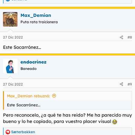
R
e
a
Max_Demian
c
c
Puta rata traicionera
i
o
n
27 Dic 2022
#8
e
s
Este Socarrónez...
:
endocrinez
Baneado
27 Dic 2022
#9
Max_Demian rebuznó:
Este Socarrónez...
Pero reconocelo, ¿a qué te has reido? Me ha parecido muy
bueno y lo he copiado, para vuestro placer visual
Sæterbakken
R