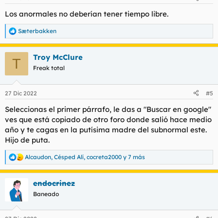
e
s
Los anormales no deberían tener tiempo libre.
:
Sæterbakken
R
e
a
Troy McClure
c
T
c
Freak total
i
o
n
27 Dic 2022
#5
e
s
Seleccionas el primer párrafo, le das a "Buscar en google"
:
ves que está copiado de otro foro donde salió hace medio
año y te cagas en la putísima madre del subnormal este.
Hijo de puta.
Alcaudon
,
Césped Alí
,
cocreta2000
y 7 más
R
e
a
endocrinez
c
c
Baneado
i
o
n