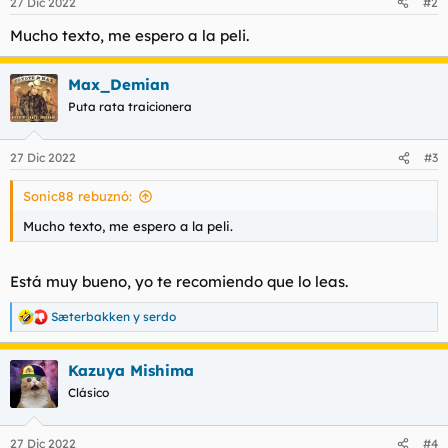
27 Dic 2022
#2
e
s
Mucho texto, me espero a la peli.
:
Max_Demian
Puta rata traicionera
27 Dic 2022
#3
Sonic88 rebuznó:
Mucho texto, me espero a la peli.
Está muy bueno, yo te recomiendo que lo leas.
Sæterbakken
y
serdo
R
e
a
Kazuya Mishima
c
c
Clásico
i
o
n
27 Dic 2022
#4