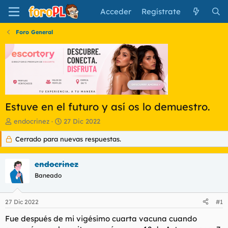
Acceder
Regístrate
Foro General
Estuve en el futuro y así os lo demuestro.
I
F
endocrinez
27 Dic 2022
n
e
Cerrado para nuevas respuestas.
i
c
c
h
i
a
endocrinez
a
d
d
Baneado
e
o
i
r
n
27 Dic 2022
#1
d
i
e
c
Fue después de mi vigésimo cuarta vacuna cuando
l
i