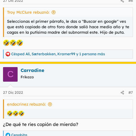
27 Dic 2022
#6
e
s
Troy McClure rebuznó:
:
Seleccionas el primer párrafo, le das a "Buscar en google" ves
que está copiado de otro foro donde salió hace medio año y te
cagas en la putísima madre del subnormal este. Hijo de puta.
Césped Alí
,
Sæterbakken
,
Kramer99
y 1 persona más
R
e
a
Carradine
c
C
c
Frikazo
i
o
n
27 Dic 2022
#7
e
s
endocrinez rebuznó:
:
¿De qué te ríes copión de mierda?
Cenobita