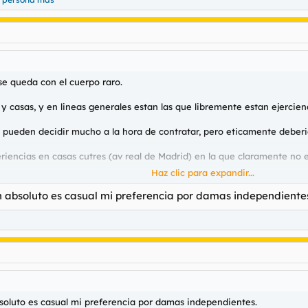
se queda con el cuerpo raro.
 y casas, y en lineas generales estan las que libremente estan ejercien
ueden decidir mucho a la hora de contratar, pero eticamente deberia e
periencias en casas cutres (av real de Madrid) en la que claramente no
Haz clic para expandir...
 tirar de esos sitios y parecidos.
absoluto es casual mi preferencia por damas independiente
a.
oluto es casual mi preferencia por damas independientes.