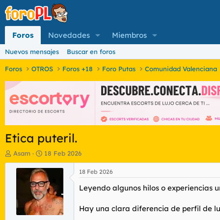
Foros
Novedades
Miembros
Nuevos mensajes
Buscar en foros
Foros
OTROS
Foros +18
Foro Putas
Comunidad Valenciana
Etica puteril.
I
F
Asam
18 Feb 2026
n
e
i
c
18 Feb 2026
c
h
Leyendo algunos hilos o experiencias u
i
a
a
d
d
e
Hay una clara diferencia de perfil de l
o
i