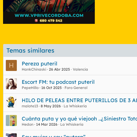
Temas similares
Pereza puteril
H
HankChinaski
26 Abr 2025
Valencia
Escort FM: tu podcast puteril
PepeHillo
16 Oct 2025
Foro General
HILO DE PELEAS ENTRE PUTERILLOS DE 3 
malote13
8 May 2026
La Whiskería
Cuánta puta y yo qué viejooh ..¿Siniestro Tota
Hedon
14 Mar 2026
La Whiskería
Soy mujer y soy “putera”