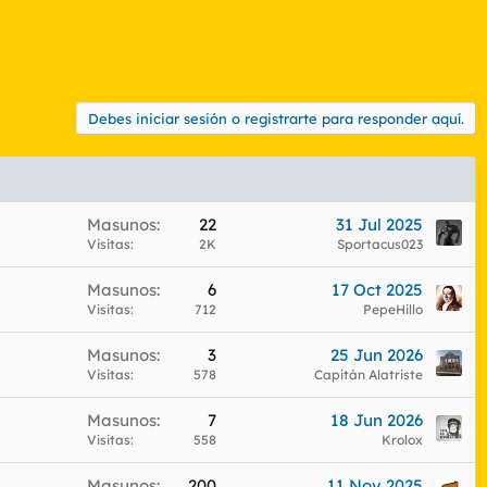
Debes iniciar sesión o registrarte para responder aquí.
Masunos
22
31 Jul 2025
Visitas
2K
Sportacus023
Masunos
6
17 Oct 2025
Visitas
712
PepeHillo
Masunos
3
25 Jun 2026
Visitas
578
Capitán Alatriste
Masunos
7
18 Jun 2026
Visitas
558
Krolox
Masunos
200
11 Nov 2025