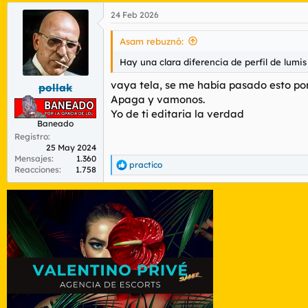
24 Feb 2026
Asam rebuznó:
Hay una clara diferencia de perfil de lumis
vaya tela, se me había pasado esto por
pollak
Apaga y vamonos.
Yo de ti editaria la verdad
Baneado
Registro
25 May 2024
Mensajes
1.360
practico
R
Reacciones
1.758
e
a
c
c
i
o
n
e
s
: