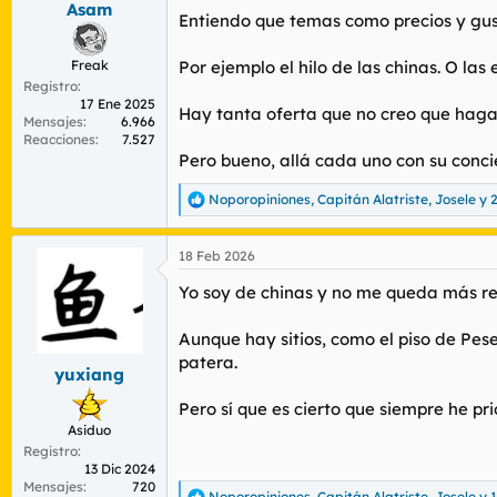
Asam
r
n
Entiendo que temas como precios y gust
d
i
e
c
Freak
Por ejemplo el hilo de las chinas. O la
l
i
Registro
t
o
17 Ene 2025
e
Hay tanta oferta que no creo que haga f
Mensajes
6.966
m
Reacciones
7.527
a
Pero bueno, allá cada uno con su conci
Noporopiniones
,
Capitán Alatriste
,
Josele
y 
R
e
a
18 Feb 2026
c
c
Yo soy de chinas y no me queda más re
i
o
n
Aunque hay sitios, como el piso de Pese
e
patera.
s
yuxiang
:
Pero sí que es cierto que siempre he pr
Asiduo
Registro
13 Dic 2024
Mensajes
720
Noporopiniones
,
Capitán Alatriste
,
Josele
y 