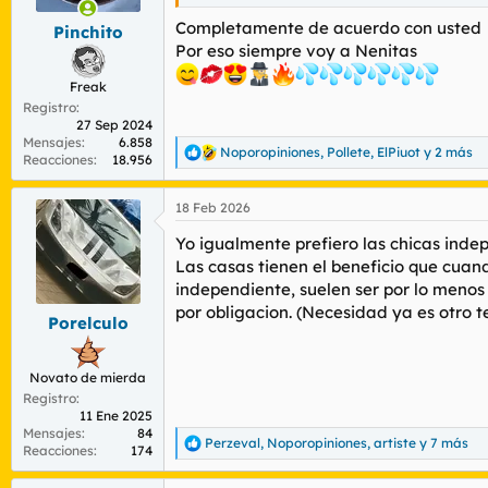
e
s
Completamente de acuerdo con usted
Pinchito
:
Por eso siempre voy a Nenitas
Freak
Registro
27 Sep 2024
Mensajes
6.858
Noporopiniones
,
Pollete
,
ElPiuot
y 2 más
R
Reacciones
18.956
e
a
18 Feb 2026
c
c
Yo igualmente prefiero las chicas inde
i
o
Las casas tienen el beneficio que cuan
n
independiente, suelen ser por lo menos
e
por obligacion. (Necesidad ya es otro 
s
Porelculo
:
Novato de mierda
Registro
11 Ene 2025
Mensajes
84
Perzeval
,
Noporopiniones
,
artiste
y 7 más
R
Reacciones
174
e
a