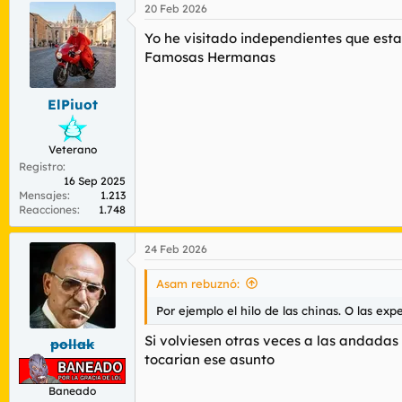
20 Feb 2026
c
c
Yo he visitado independientes que esta
i
o
Famosas Hermanas
n
e
s
ElPiuot
:
Veterano
Registro
16 Sep 2025
Mensajes
1.213
Reacciones
1.748
24 Feb 2026
Asam rebuznó:
Por ejemplo el hilo de las chinas. O las ex
Si volviesen otras veces a las andadas c
pollak
tocarian ese asunto
Baneado