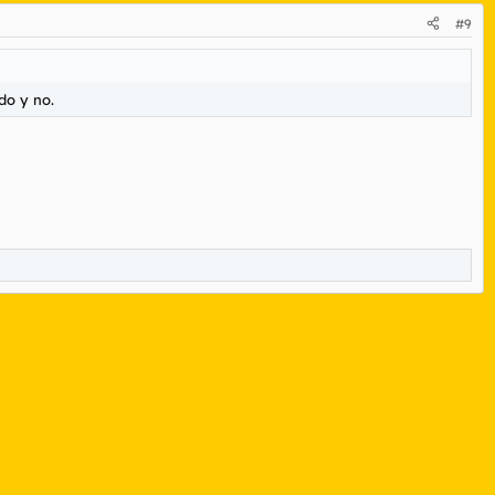
#9
do y no.