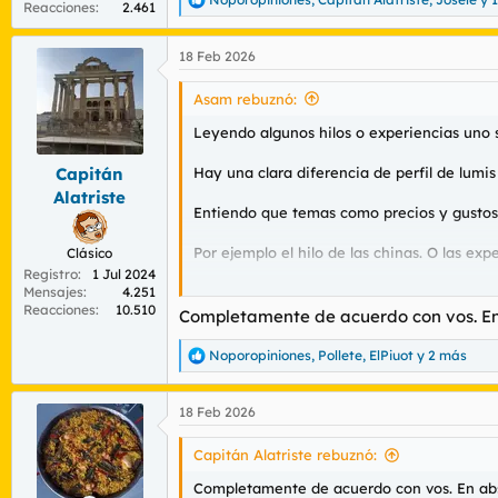
R
Reacciones
2.461
e
a
18 Feb 2026
c
c
i
Asam rebuznó:
o
n
Leyendo algunos hilos o experiencias uno 
e
s
Hay una clara diferencia de perfil de lumis
Capitán
:
Alatriste
Entiendo que temas como precios y gustos p
Por ejemplo el hilo de las chinas. O las ex
Clásico
Registro
1 Jul 2024
Hay tanta oferta que no creo que haga falta
Mensajes
4.251
Reacciones
10.510
Completamente de acuerdo con vos. En 
Pero bueno, allá cada uno con su concienci
Noporopiniones
,
Pollete
,
ElPiuot
y 2 más
R
e
a
18 Feb 2026
c
c
i
Capitán Alatriste rebuznó:
o
n
Completamente de acuerdo con vos. En abs