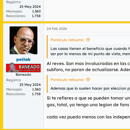
Registro
25 May 2024
Mensajes
1.360
Reacciones
1.758
24 Feb 2026
Porelculo rebuznó:
Las casas tienen el beneficio que cuando h
ser por lo menos de mi punto de vista, men
pollak
Al reves. Son mas involucradas en las c
subforo, no paran de actualizarse. Adem
Baneado
Porelculo rebuznó:
Registro
25 May 2024
Ademas que lo suelen hacer por eleccion p
Mensajes
1.360
Reacciones
1.758
Si te refieres a que se pueden tomar un
gas, total, ya tengo una legion de fans
cada vez puedo menos con las independ