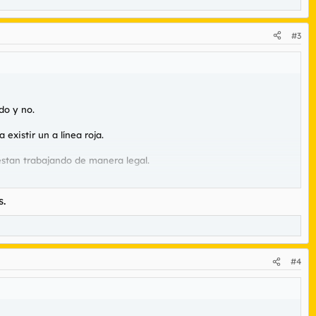
#3
do y no.
xistir un a línea roja.
 estan trabajando de manera legal.
s.
#4