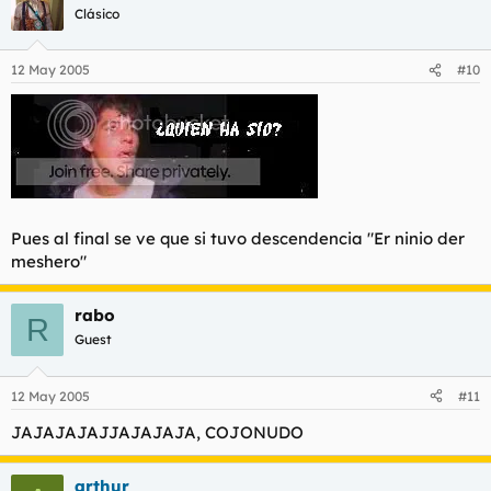
Clásico
12 May 2005
#10
Pues al final se ve que si tuvo descendencia
"Er ninio der
meshero"
rabo
R
Guest
12 May 2005
#11
JAJAJAJAJJAJAJAJA, COJONUDO
arthur