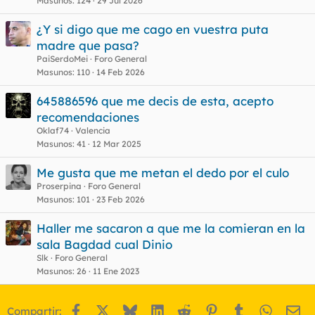
Masunos
124
29 Jul 2026
¿Y si digo que me cago en vuestra puta
madre que pasa?
PaiSerdoMei
Foro General
Masunos
110
14 Feb 2026
645886596 que me decis de esta, acepto
recomendaciones
Oklaf74
Valencia
Masunos
41
12 Mar 2025
Me gusta que me metan el dedo por el culo
Proserpina
Foro General
Masunos
101
23 Feb 2026
Haller me sacaron a que me la comieran en la
sala Bagdad cual Dinio
Slk
Foro General
Masunos
26
11 Ene 2023
Facebook
X
Bluesky
LinkedIn
Reddit
Pinterest
Tumblr
WhatsA
Em
Compartir: