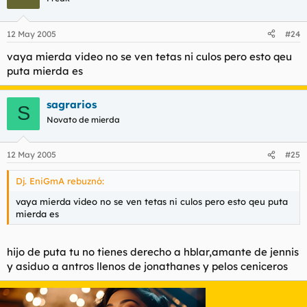
pensar, sin ser sólo un pensador...
12 May 2005
#24
Si puedes ser severo sin llegar a la cólera;
si puedes ser audaz sin pecar de imprudente;
vaya mierda video no se ven tetas ni culos pero esto qeu
si consigues ser bueno y logras ser un sabio
puta mierda es
sin ser moral ni pedante...
sagrarios
S
Si alcanzas el triunfo después de la derrota
Novato de mierda
y acoges con igual calma esas dos mentiras;
si puedes conservar tu valor, tu cabeza
cuando la pierdan otros...
12 May 2005
#25
Dj. EniGmA rebuznó:
Entonces, los Reyes, los Dioses, la Suerte y la Victoria
vaya mierda video no se ven tetas ni culos pero esto qeu puta
serán ya para siempre tus sumisos esclavos
mierda es
y, lo que vale más que la Gloria y los Reyes:
serás Hombre, hijo mío.
hijo de puta tu no tienes derecho a hblar,amante de jennis
y asiduo a antros llenos de jonathanes y pelos ceniceros