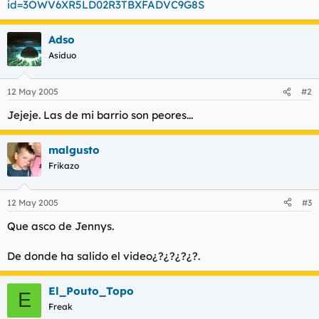
id=3OWV6XR5LD02R3TBXFADVC9G8S
t
o
e
m
Adso
a
Asiduo
12 May 2005
#2
Jejeje. Las de mi barrio son peores...
malgusto
Frikazo
12 May 2005
#3
Que asco de Jennys.
De donde ha salido el video¿?¿?¿?¿?.
El_Pouto_Topo
E
Freak