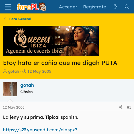
Acceder
Regístrate
Foro General
Etoy hata er coñio que me digah PUTA
I
F
gotah
12 May 2005
n
e
i
c
gotah
c
h
Clásico
i
a
a
d
d
e
12 May 2005
#1
o
i
r
n
La jeny y su prima. Tipical spanish.
d
i
e
c
https://s23.yousendit.com/d.aspx?
l
i