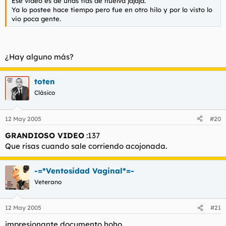
Ese video es de unas tias de huelva jajaja.
Ya lo postee hace tiempo pero fue en otro hilo y por lo visto lo
vio poca gente.
¿Hay alguno más?
toten
Clásico
12 May 2005
#20
GRANDIOSO VIDEO
:137
Que risas cuando sale corriendo acojonada.
-=*Ventosidad Vaginal*=-
Veterano
12 May 2005
#21
impresionante documento hoho