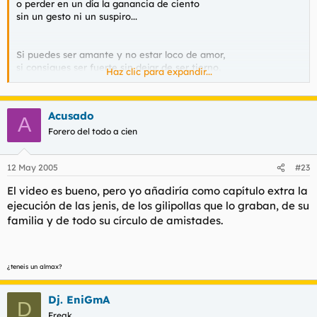
o perder en un día la ganancia de ciento
sin un gesto ni un suspiro...
Si puedes ser amante y no estar loco de amor,
si consigues ser fuerte sin dejar de ser tierno,
Haz clic para expandir...
y sintiéndote odiado, sin odiar a tu vez,
luchar y defenderte...
Acusado
A
Si puedes soportar que falseen tus palabras
Forero del todo a cien
los pícaros para excitar a los tontos:
y oir cómo sus lenguas falaces te calumnian
12 May 2005
#23
sin que tú mismo mientas...
El video es bueno, pero yo añadiría como capítulo extra la
ejecución de las jenis, de los gilipollas que lo graban, de su
Si puedes seguir digno aunque seas popular;
familia y de todo su círculo de amistades.
si consigues ser pueblo y dar consejo a los reyes;
y a todos tus amigos amar como a un hermano
sin que ninguno te absorba...
¿teneis un almax?
Si sabes meditar, observar, conocer,
sin llegar a ser nunca destructor o escéptico;
Dj. EniGmA
D
soñar, mas no dejar que el sueño te domine;
Freak