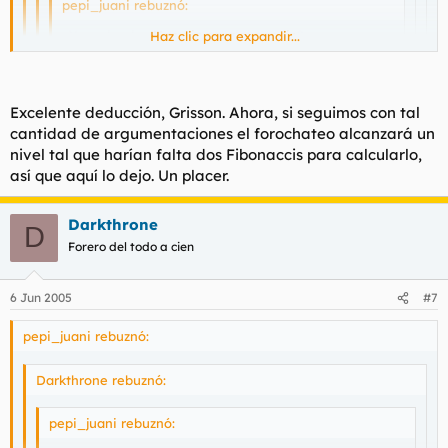
pepi_juani rebuznó:
¿Y yo donde posteo? ¿en el de putas?
Haz clic para expandir...
Haz clic para expandir...
Haz clic para expandir...
Si y yo kreo ke vas a tener xito pro k eres barata
Haz clic para expandir...
Excelente deducción, Grisson. Ahora, si seguimos con tal
es decir, k eres una putita sinverguenza
cantidad de argumentaciones el forochateo alcanzará un
Tras comparar tu mensaje con la piedra rosetta he llegado
nivel tal que harían falta dos Fibonaccis para calcularlo,
a la conclusión de
que pretendías ser ofensivo.
Más suerte
así que aquí lo dejo. Un placer.
la próxima vez.
Darkthrone
D
Forero del todo a cien
6 Jun 2005
#7
pepi_juani rebuznó:
Darkthrone rebuznó:
pepi_juani rebuznó: