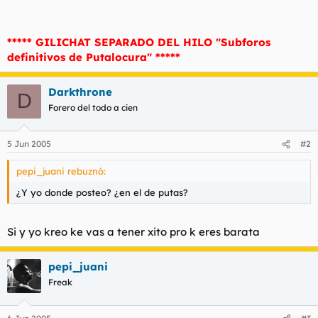
t
o
e
m
***** GILICHAT SEPARADO DEL HILO "Subforos
a
definitivos de Putalocura" *****
Darkthrone
D
Forero del todo a cien
5 Jun 2005
#2
pepi_juani rebuznó:
¿Y yo donde posteo? ¿en el de putas?
Si y yo kreo ke vas a tener xito pro k eres barata
pepi_juani
Freak