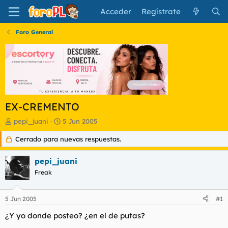
Acceder
Regístrate
Foro General
EX-CREMENTO
I
F
pepi_juani
5 Jun 2005
n
e
Cerrado para nuevas respuestas.
i
c
c
h
i
a
pepi_juani
a
d
Freak
d
e
o
i
r
n
5 Jun 2005
#1
d
i
e
c
¿Y yo donde posteo? ¿en el de putas?
l
i