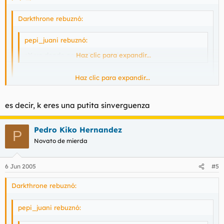
Darkthrone rebuznó:
pepi_juani rebuznó:
¿Y yo donde posteo? ¿en el de putas?
Haz clic para expandir...
Haz clic para expandir...
Si y yo kreo ke vas a tener xito pro k eres barata
Haz clic para expandir...
es decir, k eres una putita sinverguenza
Tras comparar tu mensaje con la piedra rosetta he llegado a la
conclusión de
que pretendías ser ofensivo.
Más suerte la
Pedro Kiko Hernandez
próxima vez.
P
Novato de mierda
6 Jun 2005
#5
Darkthrone rebuznó:
pepi_juani rebuznó: