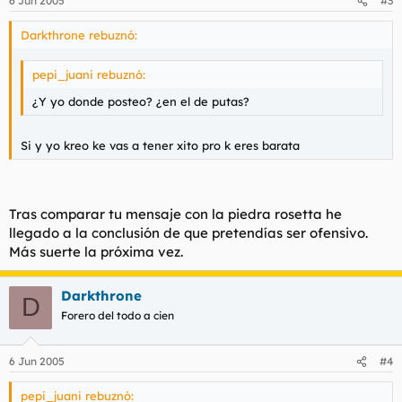
6 Jun 2005
#3
Darkthrone rebuznó:
pepi_juani rebuznó:
¿Y yo donde posteo? ¿en el de putas?
Si y yo kreo ke vas a tener xito pro k eres barata
Tras comparar tu mensaje con la piedra rosetta he
llegado a la conclusión de que pretendías ser ofensivo.
Más suerte la próxima vez.
Darkthrone
D
Forero del todo a cien
6 Jun 2005
#4
pepi_juani rebuznó: