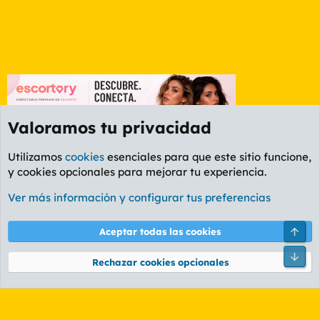
Valoramos tu privacidad
Utilizamos
cookies
esenciales para que este sitio funcione,
y cookies opcionales para mejorar tu experiencia.
Foro General
Ver más información y configurar tus preferencias
Cookies
PL OLDSTYLE AMARILLO
Cambiar fuente
Español (ES)
Arri
Aceptar todas las cookies
Contáctanos
Términos y reglas
Política de privacidad
Ayuda
R
Pie
S
Rechazar cookies opcionales
S
®
Community platform by XenForo
© 2010-2026 XenForo Ltd.