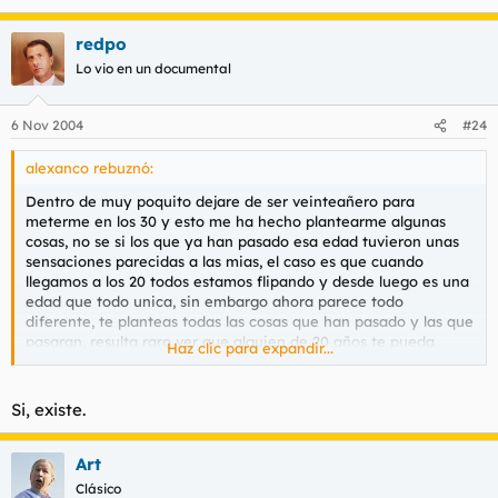
redpo
Lo vio en un documental
6 Nov 2004
#24
alexanco rebuznó:
Dentro de muy poquito dejare de ser veinteañero para
meterme en los 30 y esto me ha hecho plantearme algunas
cosas, no se si los que ya han pasado esa edad tuvieron unas
sensaciones parecidas a las mias, el caso es que cuando
llegamos a los 20 todos estamos flipando y desde luego es una
edad que todo unica, sin embargo ahora parece todo
diferente, te planteas todas las cosas que han pasado y las que
pasaran, resulta raro ver que alguien de 20 años te pueda
Haz clic para expandir...
llamar de Ud aunque uno mismo piense que se siente joven
como siempre.....
Si, existe.
Yo creo que esto de la crisis va en cada uno y a lo mejor es
algo pasajero hasta que cumpla los 30 y deje de pensar en ello,
pero es una fijacion que tengo ultimamente, y más cuando hay
Art
gente que te dice "ufff a partir de los 30 ya empiezas a
Clásico