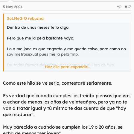
5 Nov 2004
#17
SoLNeGrO rebuznó:
Dentro de unos meses te lo digo.
Pero que me la pela bastante vaya.
Lo q me jode es que engordo y me quedo calvo, pero como no
soy metrosexual pues me la pela tmb.
De todas formas deberían hacer como en el libro de "Un
Haz clic para expandir...
mundo feliz" de Aldous Huxley y llegados a los 30 incinerarnos
y aprovechar la energía resultante en pro de la sociedad, la
cual me da bastante asco, así que se jodan que seguiré
Como este hilo se ve serio, contestaré seriamente.
respirando sólo por joder.
Es verdad que cuando cumples los treinta piensas que vas
Eso sí, dejaré de fumar de una puta vez, que es caro y al final
a echar de menos los años de veinteañero, pero ya no te
del polvo me va faltando aire.
van a tratar igual y tú mismo te das cuenta de que "hay
que madurar".
Muy parecido a cuando se cumplen los 19 o 20 años, se
echa de menos "ser joven".