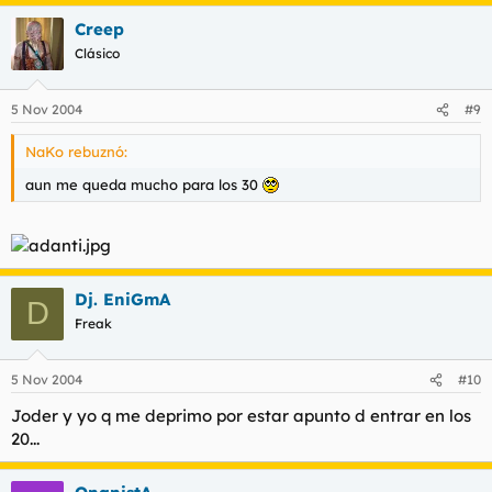
Creep
Clásico
5 Nov 2004
#9
NaKo rebuznó:
aun me queda mucho para los 30
Dj. EniGmA
D
Freak
5 Nov 2004
#10
Joder y yo q me deprimo por estar apunto d entrar en los
20...