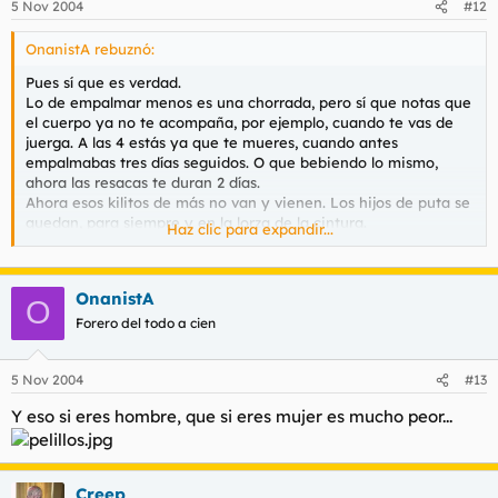
5 Nov 2004
#12
OnanistA rebuznó:
Pues sí que es verdad.
Lo de empalmar menos es una chorrada, pero sí que notas que
el cuerpo ya no te acompaña, por ejemplo, cuando te vas de
juerga. A las 4 estás ya que te mueres, cuando antes
empalmabas tres días seguidos. O que bebiendo lo mismo,
ahora las resacas te duran 2 días.
Ahora esos kilitos de más no van y vienen. Los hijos de puta se
quedan, para siempre y en la lorza de la cintura.
Haz clic para expandir...
Luego, cuando sales de juerga, de repente te ves en garitos
con gente que tienen "la mitad" de años y que tú, y... ¡son
mayoría!. Además que como no llevas una camiseta ceñida, un
OnanistA
piercing en la lengua y un tatoo en el brazo, pareces de la
O
Secreta, y la peña te mira de torcido. Bueno, las tías no te
Forero del todo a cien
miran ni de torcido...
Entonces piensas: "¿Quizá debería cambiar de zona?" pero ¡no!,
5 Nov 2004
#13
¡a mí la que me gusta es esta!. ¡Aquí he crecido y aquí he
pasado las mejores juergas de mi vida...!. :cry: :? :(
Y eso si eres hombre, que si eres mujer es mucho peor...
Pero te ves obligado a probar, y entras a esos garitos en los
que la edad media está entre 30-40 años, con algún
cincuentón incluso y te deprimes, porque ahí están tus
compañeros de estudios, viejos amigos, exnovias... o sea, que
Creep