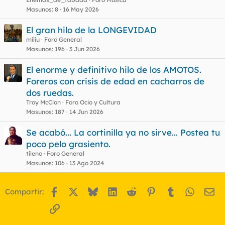
Masunos
8
16 May 2026
El gran hilo de la LONGEVIDAD
miliu
Foro General
Masunos
196
3 Jun 2026
El enorme y definitivo hilo de los AMOTOS.
Foreros con crisis de edad en cacharros de
dos ruedas.
Troy McClon
Foro Ocio y Cultura
Masunos
187
14 Jun 2026
Se acabó... La cortinilla ya no sirve... Postea tu
poco pelo grasiento.
tileno
Foro General
Masunos
106
13 Ago 2024
Facebook
X
Bluesky
LinkedIn
Reddit
Pinterest
Tumblr
WhatsA
Em
Compartir:
Enlace