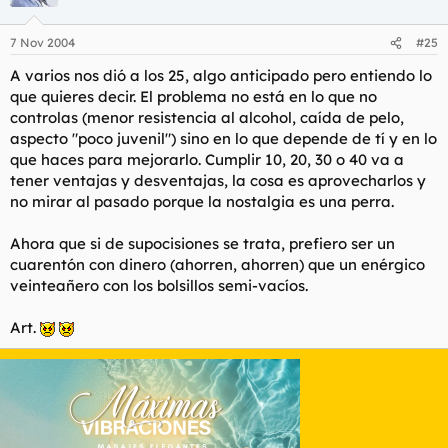
empalmar menos.." o mi madre diciendo "a ver cuando te
echas novia formal que te vas a quedar solterón" (que mala
leche) en fin, que desde los 25 hasta ahora se me han pasado
7 Nov 2004
#25
los años que ni me he enterado y ahora reflexiono sobre las
A varios nos dió a los 25, algo anticipado pero entiendo lo
decisiones que tomé y donde estaria ahora de haber tomado
otras.
que quieres decir. El problema no está en lo que no
controlas (menor resistencia al alcohol, caída de pelo,
¿creeis que esa crisis existe? ¿creeis que la viven de forma
aspecto "poco juvenil") sino en lo que depende de tí y en lo
diferente los hombres y las mujeres?
que haces para mejorarlo. Cumplir 10, 20, 30 o 40 va a
tener ventajas y desventajas, la cosa es aprovecharlos y
no mirar al pasado porque la nostalgia es una perra.
Ahora que si de supocisiones se trata, prefiero ser un
cuarentón con dinero (ahorren, ahorren) que un enérgico
veinteañero con los bolsillos semi-vacíos.
Art.