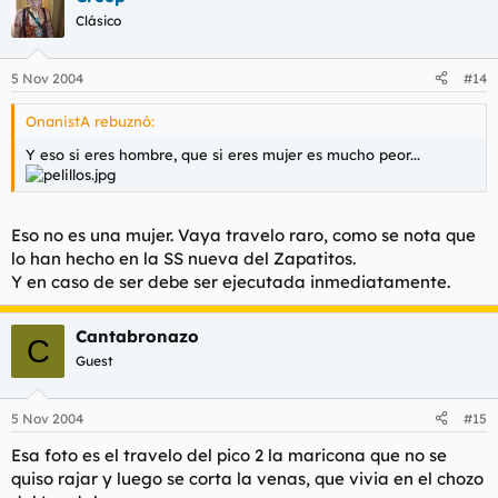
ese es tu sitio definitivamente, garitos aburridos con pijos
Clásico
tomando cubatas y luciendo sonrisas Profident. Al final te
quedas en casa, sales una vez cada tres meses, dejas de fumar
y empiezas a frecuentar los grandes almacenes, tiendas de
5 Nov 2004
#14
bricolaje,...
El colmo de la juerga es hacer una cena en casa, que vengan
OnanistA rebuznó:
tus colegas con sus respectivas y acabar jugando al Party o
similares.
Y eso si eres hombre, que si eres mujer es mucho peor...
En fin, para el que ha sido un golfo como yo, superar los 30 es
un desastre...
:cry:
Eso no es una mujer. Vaya travelo raro, como se nota que
lo han hecho en la SS nueva del Zapatitos.
Y en caso de ser debe ser ejecutada inmediatamente.
Cantabronazo
C
Guest
5 Nov 2004
#15
Esa foto es el travelo del pico 2 la maricona que no se
quiso rajar y luego se corta la venas, que vivia en el chozo