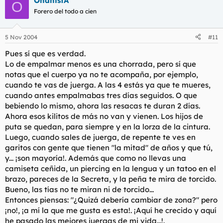
OnanistA
O
Forero del todo a cien
5 Nov 2004
#11
Pues sí que es verdad.
Lo de empalmar menos es una chorrada, pero sí que
notas que el cuerpo ya no te acompaña, por ejemplo,
cuando te vas de juerga. A las 4 estás ya que te mueres,
cuando antes empalmabas tres días seguidos. O que
bebiendo lo mismo, ahora las resacas te duran 2 días.
Ahora esos kilitos de más no van y vienen. Los hijos de
puta se quedan, para siempre y en la lorza de la cintura.
Luego, cuando sales de juerga, de repente te ves en
garitos con gente que tienen "la mitad" de años y que tú,
y... ¡son mayoría!. Además que como no llevas una
camiseta ceñida, un piercing en la lengua y un tatoo en el
brazo, pareces de la Secreta, y la peña te mira de torcido.
Bueno, las tías no te miran ni de torcido...
Entonces piensas: "¿Quizá debería cambiar de zona?" pero
¡no!, ¡a mí la que me gusta es esta!. ¡Aquí he crecido y aquí
he pasado las mejores juergas de mi vida...!.