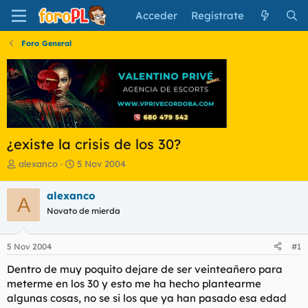
Acceder
Regístrate
Foro General
¿existe la crisis de los 30?
I
F
alexanco
5 Nov 2004
n
e
i
c
alexanco
A
c
h
Novato de mierda
i
a
a
d
d
e
5 Nov 2004
#1
o
i
r
n
Dentro de muy poquito dejare de ser veinteañero para
d
i
meterme en los 30 y esto me ha hecho plantearme
e
c
algunas cosas, no se si los que ya han pasado esa edad
l
i