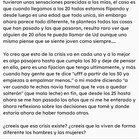
tuvieron unas sensaciones parecidas a las mias, el caso es
t
o
e
que cuando llegamos a los 20 todos estamos flipando y
m
desde luego es una edad que todo unica, sin embargo
a
ahora parece todo diferente, te planteas todas las cosas
que han pasado y las que pasaran, resulta raro ver que
alguien de 20 años te pueda llamar de Ud aunque uno
mismo piense que se siente joven como siempre.....
Yo creo que esto de la crisis va en cada uno y a lo mejor
es algo pasajero hasta que cumpla los 30 y deje de pensar
en ello, pero es una fijacion que tengo ultimamente, y más
cuando hay gente que te dice "ufff a partir de los 30 ya
empiezas a empalmar menos.." o mi madre diciendo "a
ver cuando te echas novia formal que te vas a quedar
solterón" (que mala leche) en fin, que desde los 25 hasta
ahora se me han pasado los años que ni me he enterado y
ahora reflexiono sobre las decisiones que tomé y donde
estaria ahora de haber tomado otras.
¿creeis que esa crisis existe? ¿creeis que la viven de forma
diferente los hombres y las mujeres?