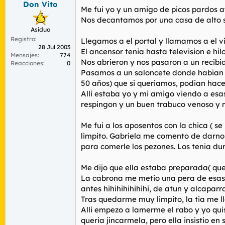
Don Vito
r
n
Me fui yo y un amigo de picos pardos a
d
i
Nos decantamos por una casa de alto s
e
c
Asiduo
l
i
Registro
t
o
Llegamos a el portal y llamamos a el vi
28 Jul 2003
e
El ancensor tenia hasta television e hil
Mensajes
774
m
Nos abrieron y nos pasaron a un recib
Reacciones
0
a
Pasamos a un saloncete donde habian 
50 años) que si queriamos, podian hace
Alli estaba yo y mi amigo viendo a es
respingon y un buen trabuco venoso y 
Me fui a los aposentos con la chica ( 
limpito. Gabriela me comento de darno
para comerle los pezones. Los ten
Me dijo que ella estaba preparada( que t
La cabrona me metio una pera de esas 
antes hihihihihihihi, de atun y alcaparra
Tras quedarme muy limpito, la tia me l
Alli empezo a lamerme el rabo y yo qui
queria jincarmela, pero ella insistio e