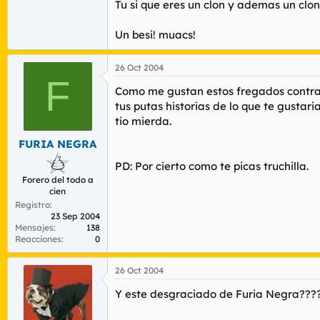
Tu si que eres un clon y ademas un clo
Un besi! muacs!
26 Oct 2004
F
Como me gustan estos fregados contra p
tus putas historias de lo que te gustari
tio mierda.
FURIA NEGRA
PD: Por cierto como te picas truchilla.
Forero del todo a
cien
Registro
23 Sep 2004
Mensajes
138
Reacciones
0
26 Oct 2004
Y este desgraciado de Furia Negra???