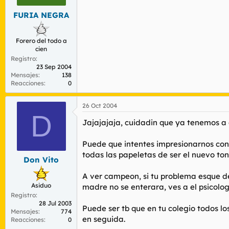
FURIA NEGRA
Forero del todo a
cien
Registro
23 Sep 2004
Mensajes
138
Reacciones
0
26 Oct 2004
D
Jajajajaja, cuidadin que ya tenemos a 
Puede que intentes impresionarnos con tu
todas las papeletas de ser el nuevo to
Don Vito
A ver campeon, si tu problema esque de
Asiduo
madre no se enterara, ves a el psicolo
Registro
28 Jul 2003
Puede ser tb que en tu colegio todos lo
Mensajes
774
en seguida.
Reacciones
0