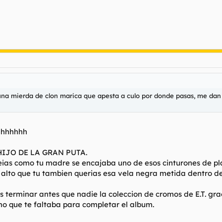
s una mierda de clon marica que apesta a culo por donde pasas, me dan
hhhhhhhh
a HIJO DE LA GRAN PUTA.
as como tu madre se encajaba uno de esos cinturones de plas
 alto que tu tambien querias esa vela negra metida dentro de
s terminar antes que nadie la coleccion de cromos de E.T. g
omo que te faltaba para completar el album.