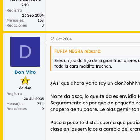
cien
Registro
23 Sep 2004
Mensajes
138
Reacciones
0
26 Oct 2004
D
FURIA NEGRA rebuznó:
Eres un jodido hijo de la gran trucha, ere
toda la cara maldito truchón.
Don Vito
¿Asi que ahora yo tb soy un clon?ohh
Asiduo
Registro
No te da asco, lo que te da es envidi
28 Jul 2003
Seguramente es por que de pequeño vei
Mensajes
774
Reacciones
0
chapero de tu padre. Le oias gemir tan
Poco a poco te distes cuenta que podia
clase en los servicios a cambio del cr