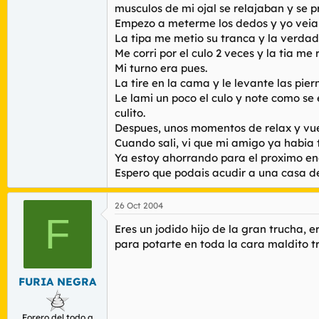
musculos de mi ojal se relajaban y se 
Empezo a meterme los dedos y yo veia c
La tipa me metio su tranca y la verda
Me corri por el culo 2 veces y la tia m
Mi turno era pues.
La tire en la cama y le levante las pie
Le lami un poco el culo y note como se
culito.
Despues, unos momentos de relax y vue
Cuando sali, vi que mi amigo ya habia
Ya estoy ahorrando para el proximo en
Espero que podais acudir a una casa de
26 Oct 2004
F
Eres un jodido hijo de la gran trucha,
para potarte en toda la cara maldito t
FURIA NEGRA
Forero del todo a