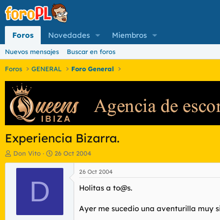
Foros
Novedades
Miembros
Nuevos mensajes
Buscar en foros
Foros
GENERAL
Foro General
Experiencia Bizarra.
I
F
Don Vito
26 Oct 2004
n
e
i
c
26 Oct 2004
c
D
h
Holitas a to@s.
i
a
a
d
d
e
Ayer me sucedio una aventurilla muy si
o
i