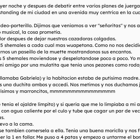
yer noche y despues de debatir entre varios planes de juerga,
tanding de mi ciudad en una avenida muy centrica en la cua
deo-porterillo. Dijimos que veniamos a ver "señoritas" y nos a
o musical, la cosa prometia.
idor despues de dejar nuestras cazadoras colgadas.
5 shemales a cada cual mas wuapetona. Como no nos decidia
rnos un paseillo de la muette mostrandonos sus encantos.
as 5 shemales moviendose y despelotandose poco a poco. Yo me
mi amigo por una mulatita que tenia unos pezones como rodaj
se llamaba Gabriela) y la habitacion estaba de putisima madr
s una duchita ambos y accedi. Nos metimos y nos duchamos ju
ia durisimos y marroncitos, mmmmmmmmmmmmmmm
enia el ojaldre limpito) y si queria que me lo limpiaba a mi a
con agua caliente por el culo y tube que cagar un par de ve
s.
levo a la cama.
se tambien comersela a ella. Tenia una buena moriclla y nos 
n ser la 1 en follar. Me puso a 4 patas y empezo a untarme el b