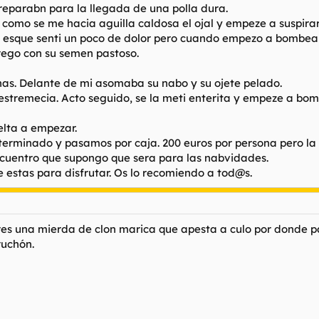
preparabn para la llegada de una polla dura.
omo se me hacia aguilla caldosa el ojal y empeze a suspirar 
d esque senti un poco de dolor pero cuando empezo a bombear
e rego con su semen pastoso.
rnas. Delante de mi asomaba su nabo y su ojete pelado.
 estremecia. Acto seguido, se la meti enterita y empeze a bo
lta a empezar.
 terminado y pasamos por caja. 200 euros por persona pero la
cuentro que supongo que sera para las nabvidades.
 estas para disfrutar. Os lo recomiendo a tod@s.
 eres una mierda de clon marica que apesta a culo por donde 
ruchón.