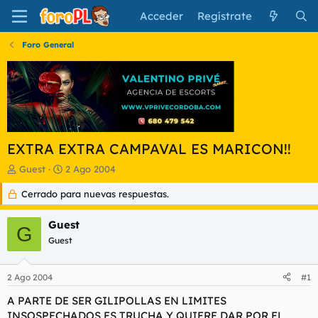
Acceder
Regístrate
Foro General
EXTRA EXTRA CAMPAVAL ES MARICON!!
I
F
Guest
2 Ago 2004
n
e
Cerrado para nuevas respuestas.
i
c
c
h
i
a
Guest
G
a
d
Guest
d
e
o
i
r
n
2 Ago 2004
#1
d
i
e
c
A PARTE DE SER GILIPOLLAS EN LIMITES
l
i
INSOSPECHADOS ES TRUCHA Y QUIERE DAR POR EL