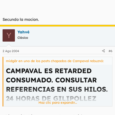
Por muchas ganas que tengais de darle de collejas durante
desnuquese...hagamnos el favor...
horas con un periodico enroscado ABSTENERSE, o
recibireis MP tan escalofriantes como este.
Secundo la mocion.
De: CAMPAVAL
Para: midgär
Yahvé
Y
Publicado: 02/08/2004 01:45
Clásico
Asunto: maricon
que te mueras
2 Ago 2004
#6
anonadada
estoy
y tengo miedo de salir a la
midgär en uno de los posts chapados de Campaval rebuznó:
calle. ayudadme.
CAMPAVAL ES RETARDED
CONSUMADO. CONSULTAR
REFERENCIAS EN SUS HILOS.
24 HORAS DE GILIPOLLEZ
Haz clic para expandir...
SIN LIMITES