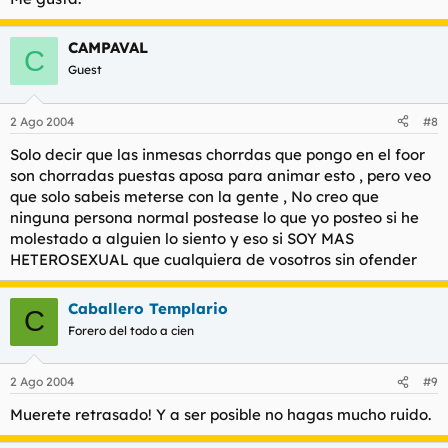
Objeto. Si hubiera consumado no abriría esas giliflauteces.
CAMPAVAL
C
Guest
2 Ago 2004
#8
Solo decir que las inmesas chorrdas que pongo en el foor
son chorradas puestas aposa para animar esto , pero veo
que solo sabeis meterse con la gente , No creo que
ninguna persona normal postease lo que yo posteo si he
molestado a alguien lo siento y eso si SOY MAS
HETEROSEXUAL que cualquiera de vosotros sin ofender
Caballero Templario
C
Forero del todo a cien
2 Ago 2004
#9
Muerete retrasado! Y a ser posible no hagas mucho ruido.