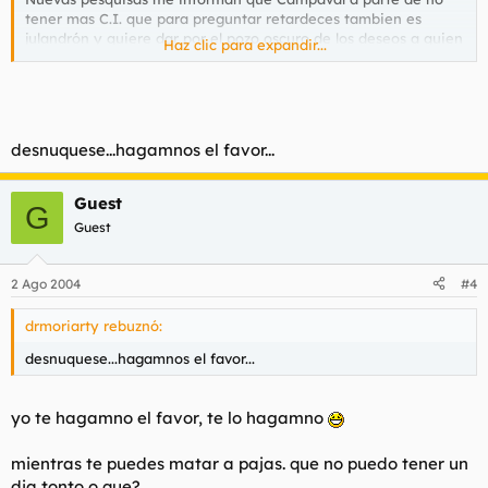
tener mas C.I. que para preguntar retardeces tambien es
julandrón y quiere dar por el pozo oscuro de los deseos a quien
Haz clic para expandir...
osa hacerle caso y hacerle constancia de la poca masa
encefalica que le sujeto portenta.
Por muchas ganas que tengais de darle de collejas durante
horas con un periodico enroscado ABSTENERSE, o recibireis
desnuquese...hagamnos el favor...
MP tan escalofriantes como este.
De: CAMPAVAL
Guest
G
Para: midgär
Guest
Publicado: 02/08/2004 01:45
Asunto: maricon
que te mueras
2 Ago 2004
#4
anonadada
drmoriarty rebuznó:
estoy
y tengo miedo de salir a la calle.
ayudadme.
desnuquese...hagamnos el favor...
yo te hagamno el favor, te lo hagamno
mientras te puedes matar a pajas. que no puedo tener un
dia tonto o que?