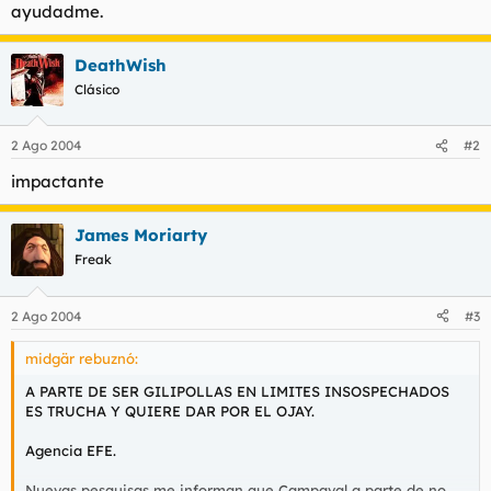
ayudadme.
DeathWish
Clásico
2 Ago 2004
#2
impactante
James Moriarty
Freak
2 Ago 2004
#3
midgär rebuznó:
A PARTE DE SER GILIPOLLAS EN LIMITES INSOSPECHADOS
ES TRUCHA Y QUIERE DAR POR EL OJAY.
Agencia EFE.
Nuevas pesquisas me informan que Campaval a parte de no