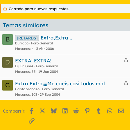
Cerrado para nuevas respuestas.
Temas similares
Extra,Extra ..
[RETARDS]
B
burraco
Foro General
Masunos
4
3 Abr 2006
EXTRA! EXTRA!
D
e
Dj. EniGmA
Foro General
Masunos
55
19 Jun 2004
r
r
Extra Extra¡¡¡¡Me caeis casi todos mal
C
e
Cantabronazo
Foro General
Masunos
103
29 Sep 2004
r
o
r
Facebook
X
Bluesky
LinkedIn
Reddit
Pinterest
Tumblr
WhatsA
Em
Compartir:
o
Enlace