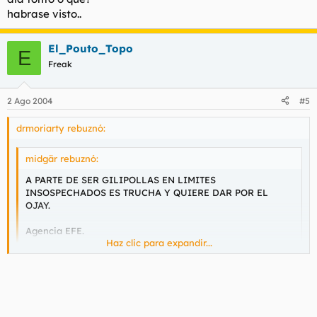
habrase visto..
El_Pouto_Topo
E
Freak
2 Ago 2004
#5
drmoriarty rebuznó:
midgär rebuznó:
A PARTE DE SER GILIPOLLAS EN LIMITES
INSOSPECHADOS ES TRUCHA Y QUIERE DAR POR EL
OJAY.
Agencia EFE.
Haz clic para expandir...
Nuevas pesquisas me informan que Campaval a parte de
no tener mas C.I. que para preguntar retardeces tambien
Haz clic para expandir...
es julandrón y quiere dar por el pozo oscuro de los deseos a
quien osa hacerle caso y hacerle constancia de la poca
masa encefalica que le sujeto portenta.