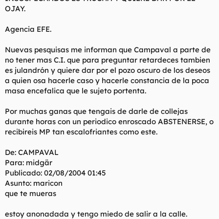
t
o
OJAY.
e
m
Agencia EFE.
a
Nuevas pesquisas me informan que Campaval a parte de
no tener mas C.I. que para preguntar retardeces tambien
es julandrón y quiere dar por el pozo oscuro de los deseos
a quien osa hacerle caso y hacerle constancia de la poca
masa encefalica que le sujeto portenta.
Por muchas ganas que tengais de darle de collejas
durante horas con un periodico enroscado ABSTENERSE, o
recibireis MP tan escalofriantes como este.
De: CAMPAVAL
Para: midgär
Publicado: 02/08/2004 01:45
Asunto: maricon
que te mueras
estoy anonadada y tengo miedo de salir a la calle.