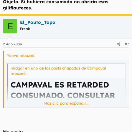
Objeto. Si hubiera consumado no abriría esas
giliflauteces.
El_Pouto_Topo
E
Freak
2 Ago 2004
#7
Yahvé rebuznó:
midgär en uno de los posts chapados de Campaval
rebuznó:
CAMPAVAL ES RETARDED
CONSUMADO. CONSULTAR
Haz clic para expandir...
REFERENCIAS EN SUS
HILOS. 24 HORAS DE
Haz clic para expandir...
GILIPOLLEZ SIN LIMITES
Me gusta.