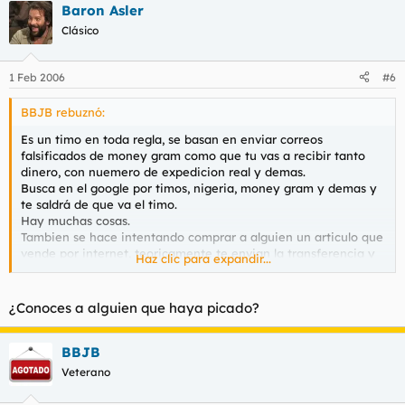
Baron Asler
Clásico
1 Feb 2006
#6
BBJB rebuznó:
Es un timo en toda regla, se basan en enviar correos
falsificados de money gram como que tu vas a recibir tanto
dinero, con nuemero de expedicion real y demas.
Busca en el google por timos, nigeria, money gram y demas y
te saldrá de que va el timo.
Hay muchas cosas.
Tambien se hace intentando comprar a alguien un articulo que
vende por internet, teoricamente te envian la transferencia y
Haz clic para expandir...
tu le envias el archivo, pero l atransferencia nunca llegará.
Saludos
¿Conoces a alguien que haya picado?
BBJB
Veterano