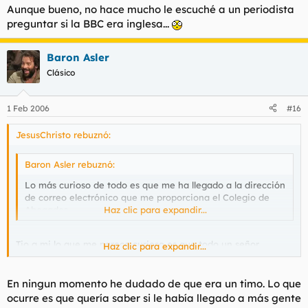
Aunque bueno, no hace mucho le escuché a un periodista
preguntar si la BBC era inglesa...
Baron Asler
Clásico
1 Feb 2006
#16
JesusChristo rebuznó:
Baron Asler rebuznó:
Lo más curioso de todo es que me ha llegado a la dirección
de correo electrónico que me proporciona el Colegio de
Abogados.
Haz clic para expandir...
Tio a mi lo que me parece curioso es que todo un señor
Haz clic para expandir...
abogado sospeche siquiera de que una mierda de estas no sea
una tomadura de pelo.
En ningun momento he dudado de que era un timo. Lo que
Aunque bueno, no hace mucho le escuché a un periodista
ocurre es que quería saber si le había llegado a más gente
preguntar si la BBC era inglesa...