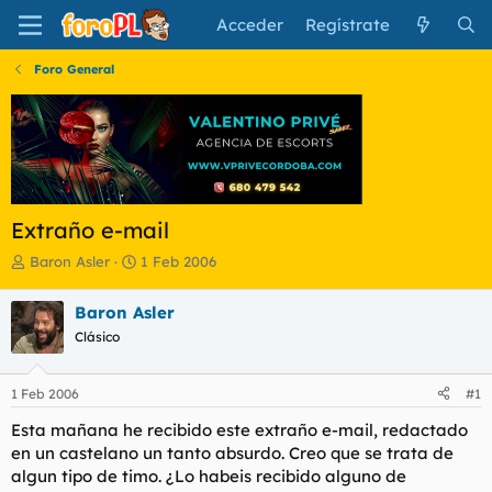
Acceder
Regístrate
Foro General
Extraño e-mail
I
F
Baron Asler
1 Feb 2006
n
e
i
c
Baron Asler
c
h
Clásico
i
a
a
d
d
e
1 Feb 2006
#1
o
i
r
n
Esta mañana he recibido este extraño e-mail, redactado
d
i
en un castelano un tanto absurdo. Creo que se trata de
e
c
algun tipo de timo. ¿Lo habeis recibido alguno de
l
i