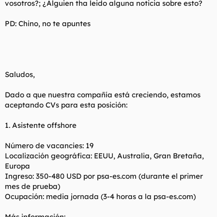
vosotros?; ¿Alguien tha leido alguna noticia sobre esto?
t
o
e
m
PD: Chino, no te apuntes
a
Saludos,
Dado a que nuestra compañía está creciendo, estamos
aceptando CVs para esta posición:
1. Asistente offshore
Número de vacancies: 19
Localización geográfica: EEUU, Australia, Gran Bretaña,
Europa
Ingreso: 350-480 USD por psa-es.com (durante el primer
mes de prueba)
Ocupación: media jornada (3-4 horas a la psa-es.com)
Más información: