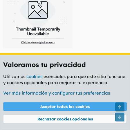
Sueña_conmigo
S
Valoramos tu privacidad
Guest
Utilizamos
cookies
esenciales para que este sitio funcione,
y cookies opcionales para mejorar tu experiencia.
1 Feb 2006
#23
Ver más información y configurar tus preferencias
Vergonio rebuznó:
Sueña_conmigo rebuznó:
Arri
Aceptar todas las cookies
Pie
timoteo rebuznó:
Rechazar cookies opcionales
pedazo de timo al canto :12
Haz clic para expandir...