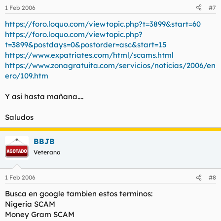
1 Feb 2006
#7
https://foro.loquo.com/viewtopic.php?t=3899&start=60
https://foro.loquo.com/viewtopic.php?
t=3899&postdays=0&postorder=asc&start=15
https://www.expatriates.com/html/scams.html
https://www.zonagratuita.com/servicios/noticias/2006/en
ero/109.htm
Y asi hasta mañana....
Saludos
BBJB
Veterano
1 Feb 2006
#8
Busca en google tambien estos terminos:
Nigeria SCAM
Money Gram SCAM