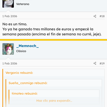
Veterano
1 Feb 2006
#18
No es un timo.
Yo ya he ganado tres millones de euros y empecé la
semana pasada (encima el fin de semana no curré, jeje).
_Memnoch_
Clásico
1 Feb 2006
#19
Vergonio rebuznó:
Sueña_conmigo rebuznó:
timoteo rebuznó:
pedazo de timo al canto :12
Haz clic para expandir...