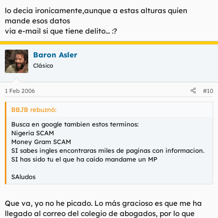
fraude, sino de prevenirlo y evitarlo y de paso reirnos un rato.
lo decia ironicamente,aunque a estas alturas quien
mande esos datos
Lo más curioso de todo es que me ha llegado a la dirección de
via e-mail si que tiene delito... :?
correo electrónico que me proporciona el Colegio de
Abogados.
Baron Asler
Lo más curioso es que quieren que se les envie una copia
Clásico
escaneada del DNI o el pasaporte. A saber que es lo que
pretender hacer realmente.
1 Feb 2006
#10
BBJB rebuznó:
Busca en google tambien estos terminos:
Nigeria SCAM
Money Gram SCAM
SI sabes ingles encontraras miles de paginas con informacion.
SI has sido tu el que ha caido mandame un MP
SAludos
Que va, yo no he picado. Lo más gracioso es que me ha
llegado al correo del colegio de abogados, por lo que