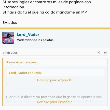
SI sabes ingles encontraras miles de paginas con
informacion.
SI has sido tu el que ha caido mandame un MP
SAludos
Lord_Vader
Moderador de las pelotas
1 Feb 2006
#9
Baron Asler rebuznó:
Lord_Vader rebuznó:
aprovechando que no hay nadie eh....
Haz clic para expandir...
¿Por que lo dices?; No pretendo que la gente se apunte a eso,
sino avisar y ver a cuantos les ha llegado ese e-mail. Hay que
Haz clic para expandir...
ser un poco retrasado para pensar que lo que pretendo es
engañar yo a alguien aquí. No se trata de colaborar con este