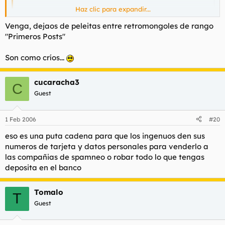
Haz clic para expandir...
Nunca serás grande en este foro con respuestas así... :99
Haz clic para expandir...
Venga, dejaos de peleitas entre retromongoles de rango
"Primeros Posts"
Y tu si hijo de puta?
Son como críos...
cucaracha3
C
Guest
1 Feb 2006
#20
eso es una puta cadena para que los ingenuos den sus
numeros de tarjeta y datos personales para venderlo a
las compañias de spamneo o robar todo lo que tengas
deposita en el banco
Tomalo
T
Guest