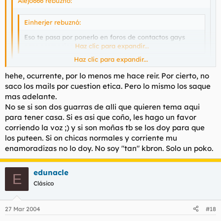
Alejo666 rebuznó:
Einherjer rebuznó:
Eso te pasa por ponerlo en foros de contactos gays
para promocionarte.
Haz clic para expandir...
Haz clic para expandir...
¿Y tu como sabes que estoy en foros gays? Eh? eh? listillo,
se te ve el plumero ;)
Haz clic para expandir...
hehe, ocurrente, por lo menos me hace reir. Por cierto, no
saco los mails por cuestion etica. Pero lo mismo los saque
Es cuestión de lógica, si el magic ese dice que hay revistas es
mas adelante.
de cajón que haya foros.
No se si son dos guarras de alli que quieren tema aqui
No llegas a eso? Bueno vale, de ahora en adelante me
para tener casa. Si es asi que coño, les hago un favor
dedicaré a dartelo todo como la papilla, que además tendra
corriendo la voz ;) y si son moñas tb se los doy para que
esa textura que de seguro te trae reminiscencias que te
los puteen. Si on chicas normales y corriente mu
gustan.
enamoradizas no lo doy. No soy "tan" kbron. Solo un poko.
edunacle
E
Clásico
27 Mar 2004
#18