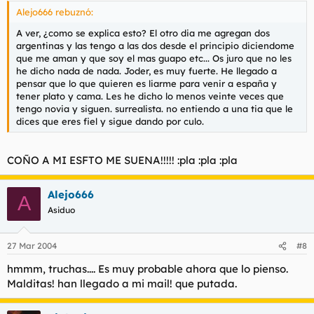
Alejo666 rebuznó:
A ver, ¿como se explica esto? El otro dia me agregan dos
argentinas y las tengo a las dos desde el principio diciendome
que me aman y que soy el mas guapo etc... Os juro que no les
he dicho nada de nada. Joder, es muy fuerte. He llegado a
pensar que lo que quieren es liarme para venir a españa y
tener plato y cama. Les he dicho lo menos veinte veces que
tengo novia y siguen. surrealista. no entiendo a una tia que le
dices que eres fiel y sigue dando por culo.
COÑO A MI ESFTO ME SUENA!!!!! :pla :pla :pla
Alejo666
A
Asiduo
27 Mar 2004
#8
hmmm, truchas.... Es muy probable ahora que lo pienso.
Malditas! han llegado a mi mail! que putada.