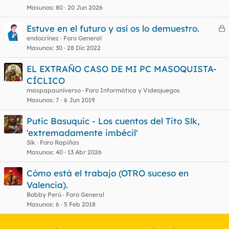
Masunos
80
20 Jun 2026
Estuve en el futuro y así os lo demuestro.
e
endocrinez
Foro General
Masunos
30
28 Dic 2022
r
r
EL EXTRAÑO CASO DE MI PC MASOQUISTA-
CÍCLICO
maspapauniverso
Foro Informática y Videojuegos
o
Masunos
7
6 Jun 2019
Putic Basuquic - Los cuentos del Tito Slk,
'extremadamente imbécil'
Slk
Foro Rapiñas
Masunos
40
13 Abr 2026
Cómo está el trabajo (OTRO suceso en
Valencia).
Bobby Perú
Foro General
Masunos
6
5 Feb 2018