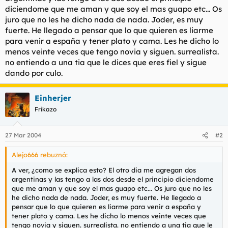
t
o
diciendome que me aman y que soy el mas guapo etc... Os
e
juro que no les he dicho nada de nada. Joder, es muy
m
fuerte. He llegado a pensar que lo que quieren es liarme
a
para venir a españa y tener plato y cama. Les he dicho lo
menos veinte veces que tengo novia y siguen. surrealista.
no entiendo a una tia que le dices que eres fiel y sigue
dando por culo.
Einherjer
Frikazo
27 Mar 2004
#2
Alejo666 rebuznó:
A ver, ¿como se explica esto? El otro dia me agregan dos
argentinas y las tengo a las dos desde el principio diciendome
que me aman y que soy el mas guapo etc... Os juro que no les
he dicho nada de nada. Joder, es muy fuerte. He llegado a
pensar que lo que quieren es liarme para venir a españa y
tener plato y cama. Les he dicho lo menos veinte veces que
tengo novia y siguen. surrealista. no entiendo a una tia que le