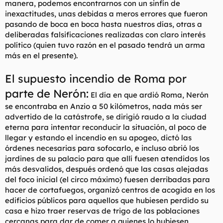
manera, podemos encontrarnos con un sinfín de
t
o
e
inexactitudes, unas debidas a meros errores que fueron
m
pasando de boca en boca hasta nuestros días, otras a
a
deliberadas falsificaciones realizadas con claro interés
político (quien tuvo razón en el pasado tendrá un arma
más en el presente).
El supuesto incendio de Roma por
parte de Nerón:
El día en que ardió Roma, Nerón
se encontraba en Anzio a 50 kilómetros, nada más ser
advertido de la catástrofe, se dirigió raudo a la ciudad
eterna para intentar reconducir la situación, al poco de
llegar y estando el incendio en su apogeo, dictó las
órdenes necesarias para sofocarlo, e incluso abrió los
jardines de su palacio para que allí fuesen atendidos los
más desvalidos, después ordenó que las casas alejadas
del foco inicial (el circo máximo) fuesen derribadas para
hacer de cortafuegos, organizó centros de acogida en los
edificios públicos para aquellos que hubiesen perdido su
casa e hizo traer reservas de trigo de las poblaciones
cercanas para dar de comer a quienes lo hubiesen