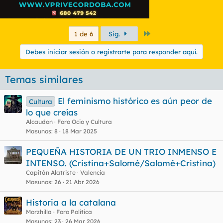
Último
1 de 6
Sig.
Debes iniciar sesión o registrarte para responder aquí.
Temas similares
El feminismo histórico es aún peor de
Cultura
lo que creías
Alcaudon
Foro Ocio y Cultura
Masunos
8
18 Mar 2025
PEQUEÑA HISTORIA DE UN TRIO INMENSO E
INTENSO. (Cristina+Salomé/Salomé+Cristina)
Capitán Alatriste
Valencia
Masunos
26
21 Abr 2026
Historia a la catalana
Morzhilla
Foro Política
Masunos
23
26 Mar 2026