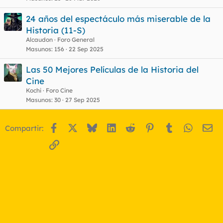
24 años del espectáculo más miserable de la
Historia (11-S)
Alcaudon
Foro General
Masunos
156
22 Sep 2025
Las 50 Mejores Películas de la Historia del
Cine
Kochi
Foro Cine
Masunos
30
27 Sep 2025
Facebook
X
Bluesky
LinkedIn
Reddit
Pinterest
Tumblr
WhatsA
Em
Compartir:
Enlace