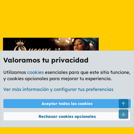
Valoramos tu privacidad
Utilizamos
cookies
esenciales para que este sitio funcione,
y cookies opcionales para mejorar tu experiencia.
Foro Ocio y Cultura
Ver más información y configurar tus preferencias
Cookies
PL OLDSTYLE AMARILLO
Cambiar fuente
Español (ES)
Arri
Aceptar todas las cookies
Contáctanos
Términos y reglas
Política de privacidad
Ayuda
R
Pie
S
Rechazar cookies opcionales
S
®
Community platform by XenForo
© 2010-2026 XenForo Ltd.