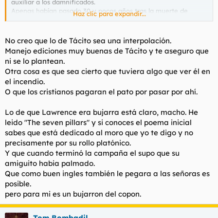
auxiliar a los damnificados.
Apenas habían pasado 30 y pocos años tras la muerte de
Haz clic para expandir...
jesucristo, el número de sus seguidores en Roma debía ser
ridículo (posiblemente menos de mil en una ciudad de millón y
medio de habitantes), prender fuego a la ciudad para culparles
No creo que lo de Tácito sea una interpolación.
a ellos era evidentemente absurdo, una falacia histórica
Manejo ediciones muy buenas de Tácito y te aseguro que
inventada por los cristianos para vender su papel de mártires,
ni se lo plantean.
con toda seguridad Nerón nisiquiera sabía de su existencia, sí,
Otra cosa es que sea cierto que tuviera algo que ver él en
fueron interpolaciones, no conozco ningún historiador serio
el incendio.
que le acuse a él.
O que los cristianos pagaran el pato por pasar por ahí.
Lawrence de Arabia dedicó su libro (creo que los 7 pilares del
saber se llamaba) a una profesora egipcia a la que conoció
Lo de que Lawrence era bujarra está claro, macho. He
durante una expedición arqueológica a ese país, y de la que
leido "The seven pillars" y si conoces el poema inicial
estuvo perdidamente enamorado (y que fue quien le informó
sabes que está dedicado al moro que yo te digo y no
sobre el nacionalismo árabe, lo cual le llevó a plantarse la
precisamente por su rollo platónico.
posibilidad de utilizarlo contra los turcos.)
Las cartas de amor que le dirigió a la profesora hasta el final
Y que cuando terminó la campaña el supo que su
de sus días aún se conservan y dejan pocas dudas al respecto
amiguito habia palmado.
de su devoción por ella, si aparte de eso se dejó petar el orto
Que como buen ingles también le pegara a las señoras es
en alguna ocasión, o si eso es sólo una leyenda se podría
posible.
discutir, pero su atracción hacia las mujeres (aquella en
pero para mi es un bujarron del copon.
concreto) es evidente.
Tom Bombadil