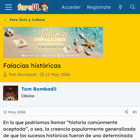
Acceder
Regístrate
Foro Ocio y Cultura
Falacias históricas
I
F
Tom Bombadil
12 May 2006
n
e
i
c
Tom Bombadil
c
h
Clásico
i
a
a
d
d
e
12 May 2006
#1
o
i
r
n
En lo que podríamos llamar “historia comúnmente
d
i
aceptada”, o sea, la creencia popularmente generalizada
e
c
de que los sucesos históricos fueron de una determinada
l
i