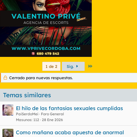
Último
1 de 2
Sig.
Cerrado para nuevas respuestas.
Temas similares
El hilo de las fantasías sexuales cumplidas
PaiSerdoMei
Foro General
Masunos
112
28 Ene 2026
Como mañana acaba apuesta de anormal