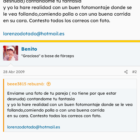
desnuda) contandome tu fantasia
t
o
y yo la hare realidad con un buen fotomontaje donde se
e
m
le vea follando,comiendo polla o con una buena corrida
a
en su cara. Contesto todos los correos con foto.
lorenzodotado@hotmail.es
Benito
"Gracioso" a base de fórceps
28 Abr 2009
#2
beee3815 rebuznó:
Enviame una foto de tu pareja ( no tiene por que estar
desnuda) contandome tu fantasia
y yo la hare realidad con un buen fotomontaje donde se le vea
follando,comiendo polla o con una buena corrida
en su cara. Contesto todos los correos con foto.
lorenzodotado@hotmail.es