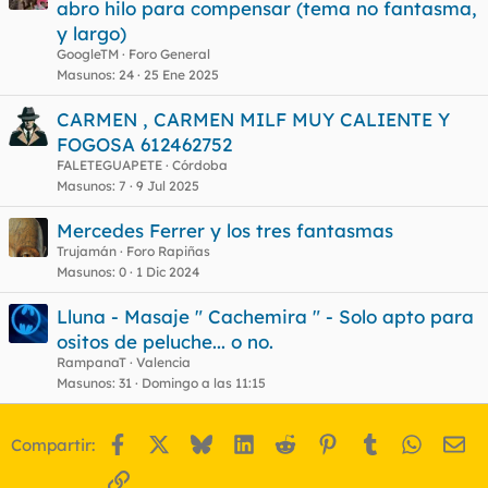
abro hilo para compensar (tema no fantasma,
y largo)
GoogleTM
Foro General
Masunos
24
25 Ene 2025
CARMEN , CARMEN MILF MUY CALIENTE Y
FOGOSA 612462752
FALETEGUAPETE
Córdoba
Masunos
7
9 Jul 2025
Mercedes Ferrer y los tres fantasmas
Trujamán
Foro Rapiñas
Masunos
0
1 Dic 2024
Lluna - Masaje " Cachemira " - Solo apto para
ositos de peluche... o no.
RampanaT
Valencia
Masunos
31
Domingo a las 11:15
Facebook
X
Bluesky
LinkedIn
Reddit
Pinterest
Tumblr
WhatsA
Em
Compartir:
Enlace