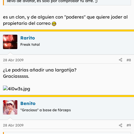
llevo de avatar, es solo por comprobar tu arte. ;)
es un clon, y de alguien con "poderes" que quiere joder al
propietario del correo
Rarito
Freak total
28 Abr 2009
#8
¿Le podrias añadir una largatija?
Graciasssss.
Benito
"Gracioso" a base de fórceps
28 Abr 2009
#9