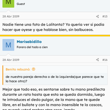
M
Guest
28 Abr 2009
#15
Nadie tiene una foto de Lolitonta? Yo quería ver si podía
hacer que oyese y que hablase bien, sin balbuceos.
Marisabidillo
M
Forero del todo a cien
28 Abr 2009
#16
Benito rebuznó:
de nuestra pareja derecha o de la izquierda(que parece que te
la hace otro)?
Mejor que todo eso, es sentarse sobre tu mano predilecta
durante un rato hasta que esta se queda dormida, luego
te introduces el dedo pulgar, de la mano que te quede
libre, en el bullate y con la mano insensible te la cascas,
no querrá usted probar otra cosa, jamás.