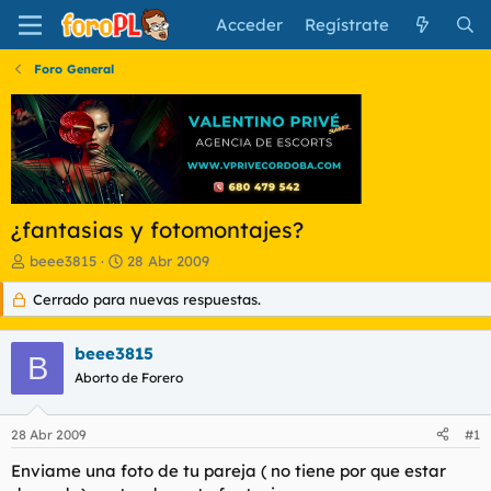
Acceder
Regístrate
Foro General
¿fantasias y fotomontajes?
I
F
beee3815
28 Abr 2009
n
e
Cerrado para nuevas respuestas.
i
c
c
h
i
a
beee3815
a
d
B
d
Aborto de Forero
e
o
i
r
n
28 Abr 2009
#1
d
i
e
c
Enviame una foto de tu pareja ( no tiene por que estar
l
i