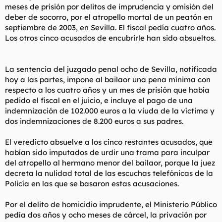
meses de prisión por delitos de imprudencia y omisión del
l
i
deber de socorro, por el atropello mortal de un peatón en
t
o
e
septiembre de 2003, en Sevilla. El fiscal pedía cuatro años.
m
Los otros cinco acusados de encubrirle han sido absueltos.
a
La sentencia del juzgado penal ocho de Sevilla, notificada
hoy a las partes, impone al bailaor una pena mínima con
respecto a los cuatro años y un mes de prisión que había
pedido el fiscal en el juicio, e incluye el pago de una
indemnización de 102.000 euros a la viuda de la víctima y
dos indemnizaciones de 8.200 euros a sus padres.
El veredicto absuelve a los cinco restantes acusados, que
habían sido imputados de urdir una trama para inculpar
del atropello al hermano menor del bailaor, porque la juez
decreta la nulidad total de las escuchas telefónicas de la
Policía en las que se basaron estas acusaciones.
Por el delito de homicidio imprudente, el Ministerio Público
pedía dos años y ocho meses de cárcel, la privación por