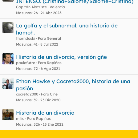
INTENSO. (Cristina+Salomé/Salomé+Cristina)
Capitán Alatriste
Valencia
Masunos
26
21 Abr 2026
La golfa y el subnormal, una historia de
hamoh.
thorndoski
Foro General
Masunos
41
8 Jul 2022
Historia de un divorcio, versión gñe
paulofutre
Foro Rapiñas
Masunos
72
6 Ago 2021
Ethan Hawke y Cocreta2000, historia de una
pasión
cocreta2000
Foro Cine
Masunos
39
23 Dic 2020
Historia de un divorcio
miliu
Foro Rapiñas
Masunos
526
13 Ene 2022