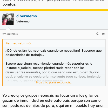
bonitas.
cibermemo
Veterano
29 Jul 2005
#5
Perineo rebuznó:
¿Dónde están los neonazis cuando se necesitan? Supongo que
desbordados de trabajo...
Espero que sigan recurriendo, cuando más superior es la
instancia judicial, menos piedad suele tener con los
delincuentes normales, por lo que sería una estupidez dejarlo
aquí, el calorro se declararía insolvente (que curioso, teniendo
un BMW) y saldría a los cuatro meses.
Haz clic para expandir...
La segunda, y más eficaz, solución es que la viuda se tome la
justicia por su mano.
Yo creo q los grupos neonazis no tocarian a los gitanos,
gozan de inmunidad en este puto pais porque son como
son, pedazos de hijos de puta, aqui en mi pueblo hay una