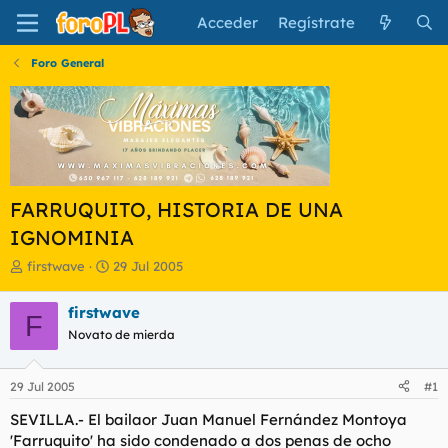
Acceder
Regístrate
Foro General
FARRUQUITO, HISTORIA DE UNA
IGNOMINIA
I
F
firstwave
29 Jul 2005
n
e
i
c
firstwave
F
c
h
Novato de mierda
i
a
a
d
d
e
29 Jul 2005
#1
o
i
r
n
SEVILLA.- El bailaor Juan Manuel Fernández Montoya
d
i
'Farruquito' ha sido condenado a dos penas de ocho
e
c