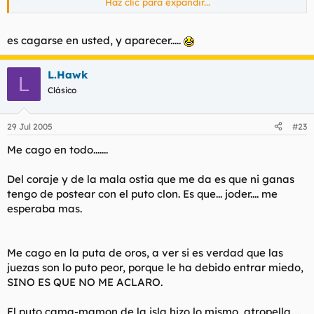
Haz clic para expandir...
No me queda ma´s remedio que
cagarme en dios
y en la
puta étnia gitana.
Haz clic para expandir...
es cagarse en usted, y aparecer.....
Totalmente de acuerdo con usted,este tipejo solo merece
pudrirse en el carcel en compañia del puto juez que a dictado
L.Hawk
la sentencia.
L
Clásico
29 Jul 2005
#23
Me cago en todo.......
Del coraje y de la mala ostia que me da es que ni ganas
tengo de postear con el puto clon. Es que... joder.... me
esperaba mas.
Me cago en la puta de oros, a ver si es verdad que las
juezas son lo puto peor, porque le ha debido entrar miedo,
SINO ES QUE NO ME ACLARO.
El puto cama-mamon de la isla hizo lo mismo, atropella.....