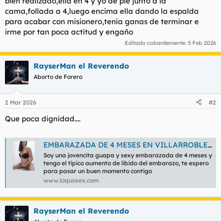
bien realizado,ella en 4 y yo de pie junto a la
cama,follada a 4,luego encima ella dando la espalda
para acabar con misionero,tenía ganas de terminar e
irme por tan poca actitud y engaño
Editado cobardemente:
5 Feb 2026
RayserMan el Reverendo
Aborto de Forero
2 Mar 2026
#2
Que poca dignidad....
EMBARAZADA DE 4 MESES EN VILLARROBLEDO 24H - LOQUOSEX.COM
Soy una jovencita guapa y sexy embarazada de 4 meses y
tengo el típico aumento de libido del embarazo, te espero
para pasar un buen momento contigo
www.loquosex.com
RayserMan el Reverendo