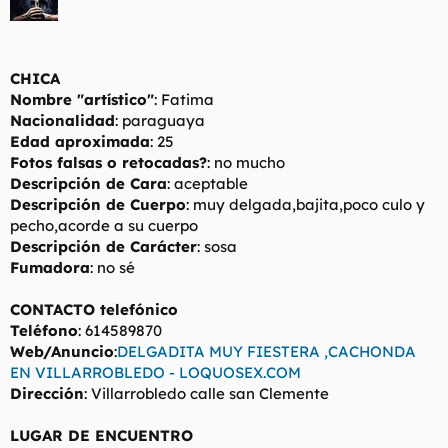
t
o
e
m
a
CHICA
Nombre "artístico"
: Fatima
Nacionalidad
: paraguaya
Edad aproximada
: 25
Fotos falsas o retocadas?
: no mucho
Descripción de Cara
: aceptable
Descripción de Cuerpo
: muy delgada,bajita,poco culo y
pecho,acorde a su cuerpo
Descripción de Carácter
: sosa
Fumadora
: no sé
CONTACTO telefónico
Teléfono
: 614589870
Web/Anuncio
:
DELGADITA MUY FIESTERA ,CACHONDA
EN VILLARROBLEDO - LOQUOSEX.COM
Dirección
: Villarrobledo calle san Clemente
LUGAR DE ENCUENTRO