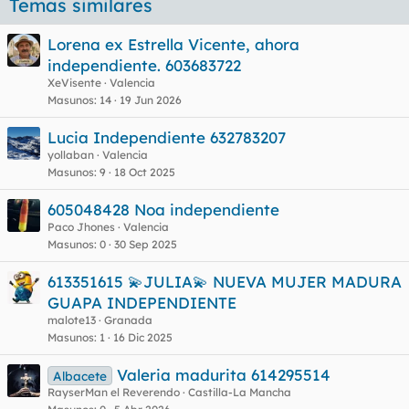
Temas similares
Lorena ex Estrella Vicente, ahora
independiente. 603683722
XeVisente
Valencia
Masunos
14
19 Jun 2026
Lucia Independiente 632783207
yollaban
Valencia
Masunos
9
18 Oct 2025
605048428 Noa independiente
Paco Jhones
Valencia
Masunos
0
30 Sep 2025
613351615 💫JULIA💫 NUEVA MUJER MADURA
GUAPA INDEPENDIENTE
malote13
Granada
Masunos
1
16 Dic 2025
Valeria madurita 614295514
Albacete
RayserMan el Reverendo
Castilla-La Mancha