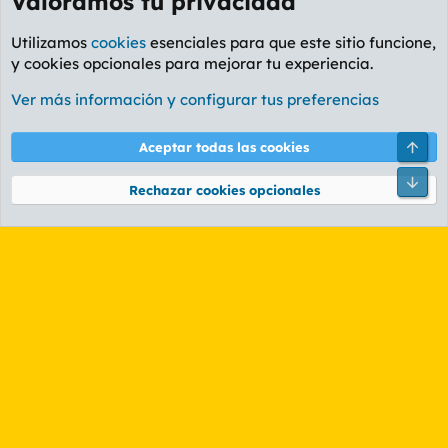
Valoramos tu privacidad
Utilizamos
cookies
esenciales para que este sitio funcione,
y cookies opcionales para mejorar tu experiencia.
Castilla-La Mancha
Ver más información y configurar tus preferencias
Cookies
PL OLDSTYLE AMARILLO
Cambiar fuente
Español (ES)
Arri
Aceptar todas las cookies
Contáctanos
Términos y reglas
Política de privacidad
Ayuda
R
Pie
S
Rechazar cookies opcionales
S
®
Community platform by XenForo
© 2010-2026 XenForo Ltd.