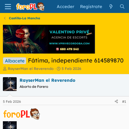
Acceder
Regístrate
Castilla-La Mancha
Fátima, independiente 614589870
Albacete
I
F
RayserMan el Reverendo
5 Feb 2026
n
e
i
c
RayserMan el Reverendo
c
h
Aborto de Forero
i
a
a
d
d
e
5 Feb 2026
#1
o
i
r
n
d
i
e
c
l
i