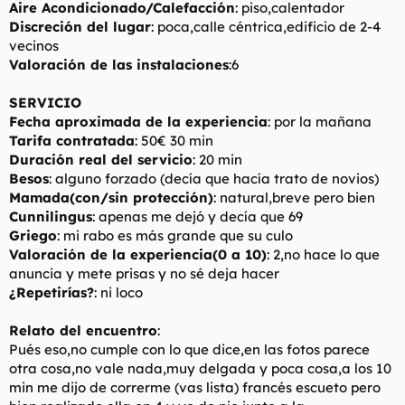
Aire Acondicionado/Calefacción
: piso,calentador
Discreción del lugar
: poca,calle céntrica,edificio de 2-4
vecinos
Valoración de las instalaciones
:6
SERVICIO
Fecha aproximada de la experiencia
: por la mañana
Tarifa contratada
: 50€ 30 min
Duración real del servicio
: 20 min
Besos
: alguno forzado (decía que hacía trato de novios)
Mamada(con/sin protección)
: natural,breve pero bien
Cunnilingus
: apenas me dejó y decía que 69
Griego
: mi rabo es más grande que su culo
Valoración de la experiencia(0 a 10)
: 2,no hace lo que
anuncia y mete prisas y no sé deja hacer
¿Repetirías?
: ni loco
Relato del encuentro
:
Pués eso,no cumple con lo que dice,en las fotos parece
otra cosa,no vale nada,muy delgada y poca cosa,a los 10
min me dijo de correrme (vas lista) francés escueto pero