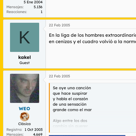
5 Ene 2004
Mensajes
5.136
Reacciones
1
22 Feb 2005
K
En la liga de los hombres extraordinari
en cenizas y el cuadro volvió a la norm
kakel
Guest
22 Feb 2005
Se oye una canción
que hace suspirar
y habla el corazón
de una sensación
WEO
grande como el mar
Algo entre los dos
Clásico
cambia sin querer
Registro
1 Oct 2003
nace una ilusión
Mensajes
4.669