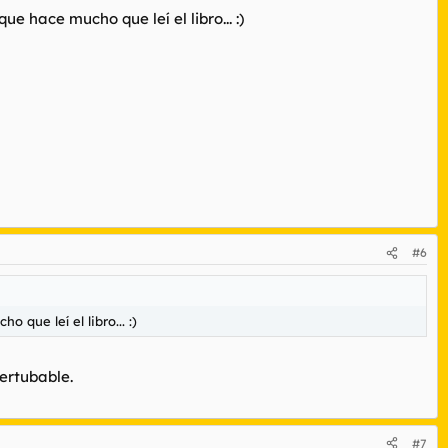
 hace mucho que leí el libro... :)
#6
que leí el libro... :)
ertubable.
#7