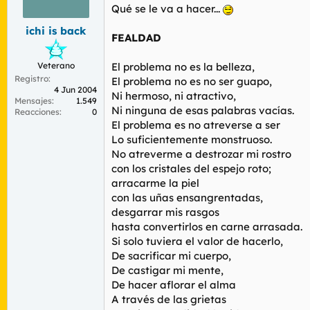
r
n
Qué se le va a hacer...
d
i
ichi is back
e
c
FEALDAD
l
i
t
o
Veterano
El problema no es la belleza,
e
Registro
m
El problema no es no ser guapo,
4 Jun 2004
a
Ni hermoso, ni atractivo,
Mensajes
1.549
Ni ninguna de esas palabras vacías.
Reacciones
0
El problema es no atreverse a ser
Lo suficientemente monstruoso.
No atreverme a destrozar mi rostro
con los cristales del espejo roto;
arracarme la piel
con las uñas ensangrentadas,
desgarrar mis rasgos
hasta convertirlos en carne arrasada.
Si solo tuviera el valor de hacerlo,
De sacrificar mi cuerpo,
De castigar mi mente,
De hacer aflorar el alma
A través de las grietas