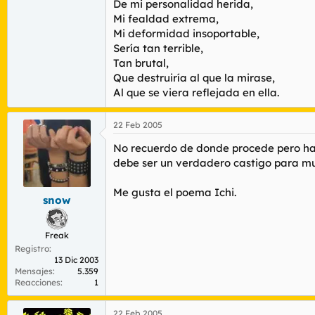
De mi personalidad herida,
Mi fealdad extrema,
Mi deformidad insoportable,
Sería tan terrible,
Tan brutal,
Que destruiría al que la mirase,
Al que se viera reflejada en ella.
22 Feb 2005
No recuerdo de donde procede pero hay u
debe ser un verdadero castigo para m
Me gusta el poema Ichi.
snow
Freak
Registro
13 Dic 2003
Mensajes
5.359
Reacciones
1
22 Feb 2005