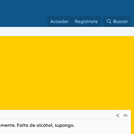
Acceder
Regístrate
Buscar
#1
amente. Falta de alcóhol, supongo.