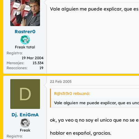
Vale alguien me puede explicar, que es
Rastrer0
Freak total
Registro
19 Mar 2004
Mensajes
15.334
Reacciones
19
22 Feb 2005
D
R@sTr3r0 rebuznó:
Vale alguien me puede explicar, que es un
Dj. EniGmA
ok, ya veo q no soy el unico que no se e
Freak
hablar en español, gracias.
Registro