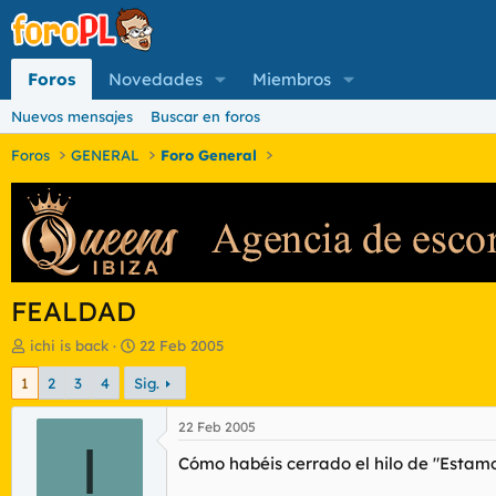
Foros
Novedades
Miembros
Nuevos mensajes
Buscar en foros
Foros
GENERAL
Foro General
FEALDAD
I
F
ichi is back
22 Feb 2005
n
e
1
2
3
4
Sig.
i
c
c
h
i
a
22 Feb 2005
a
I
d
Cómo habéis cerrado el hilo de "Estamo
d
e
o
i