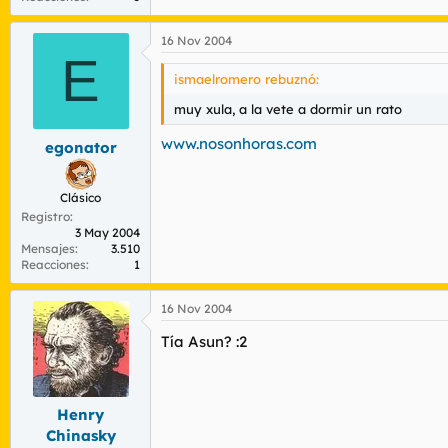
16 Nov 2004
E
ismaelromero rebuznó:
muy xula, a la vete a dormir un rato
www.nosonhoras.com
egonator
Clásico
Registro
3 May 2004
Mensajes
3.510
Reacciones
1
16 Nov 2004
Tía Asun? :2
Henry
Chinasky