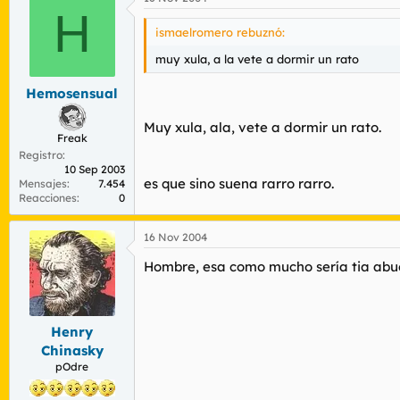
H
ismaelromero rebuznó:
muy xula, a la vete a dormir un rato
Hemosensual
Muy xula, ala, vete a dormir un rato.
Freak
Registro
10 Sep 2003
es que sino suena rarro rarro.
Mensajes
7.454
Reacciones
0
16 Nov 2004
Hombre, esa como mucho sería tia abu
Henry
Chinasky
pOdre