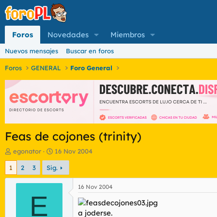
Foros
Novedades
Miembros
Nuevos mensajes
Buscar en foros
Foros
GENERAL
Foro General
Feas de cojones (trinity)
I
F
egonator
16 Nov 2004
n
e
1
2
3
Sig.
i
c
c
h
i
a
16 Nov 2004
a
E
d
d
e
o
i
a joderse.