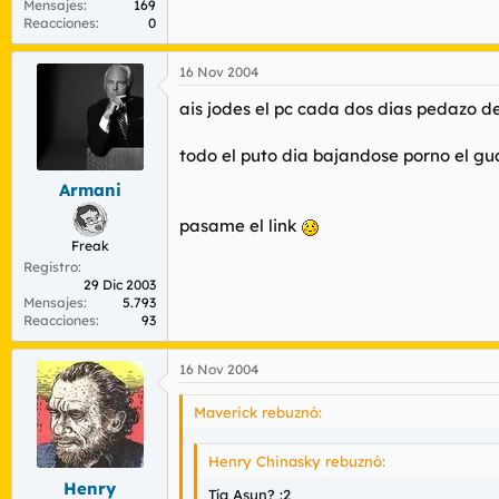
Mensajes
169
Reacciones
0
16 Nov 2004
ais jodes el pc cada dos dias pedazo 
todo el puto dia bajandose porno el gua
Armani
pasame el link
Freak
Registro
29 Dic 2003
Mensajes
5.793
Reacciones
93
16 Nov 2004
Maverick rebuznó:
Henry Chinasky rebuznó:
Henry
Tía Asun? :2