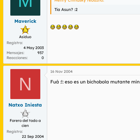
M
Tía Asun? :2
Maverick
Asiduo
Registro
4 May 2003
Mensajes
937
Reacciones
0
16 Nov 2004
N
Fuá :!: eso es un bichobola mutante mí
Natxo Iniesta
Forero del todo a
cien
Registro
22 Sep 2004