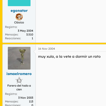
r
n
d
i
egonator
e
c
l
i
t
o
Clásico
e
Registro
m
3 May 2004
a
Mensajes
3.510
Reacciones
1
16 Nov 2004
muy xula, a la vete a dormir un rato
ismaelromero
Forero del todo a
cien
Registro
3 Nov 2003
Mensajes
113
Reacciones
0