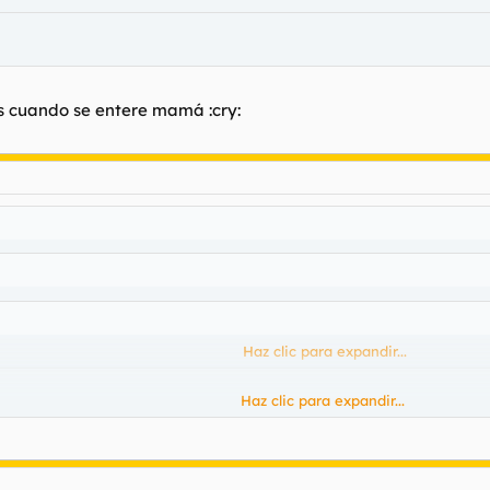
erás cuando se entere mamá :cry:
Haz clic para expandir...
Haz clic para expandir...
Haz clic para expandir...
 cuando se entere mamá :cry: