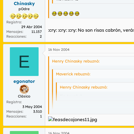
Chinasky
pOdre
Registro
29 Abr 2004
:cry: :cry: :cry: No son risas cabrón, v
Mensajes
11.157
Reacciones
2
16 Nov 2004
E
Henry Chinasky rebuznó:
Maverick rebuznó:
egonator
Henry Chinasky rebuznó:
Tía Asun? :2
Clásico
Registro
3 May 2004
Mensajes
3.510
Reacciones
1
:cry: :cry: :cry: No son risas cabrón, verás
16 Nov 2004