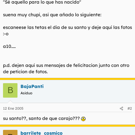
"Sé aquello para lo que has nacido"
t
o
e
m
suena muy chupi, asi que añado lo siguiente:
a
escaneese las tetas el dia de su santo y deje aqui las fotos
:-o
a10.....
p.d. dejen aqui sus mensajes de felicitacion junto con otro
de peticion de fotos.
BajaPanti
B
Asiduo
12 Ene 2005
#2
su santo??, santo de que carajo???
barrilete_cosmico