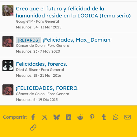
Creo que el futuro y felicidad de la
humanidad reside en la LÓGICA (tema serio)
GoogleTM
Foro General
Masunos
54
13 Mar 2025
¡Felicidades, Max_Demian!
[RETARDS]
Cáncer de Colon
Foro General
Masunos
23
7 Nov 2020
Felicidades, foreros.
Died & Risen
Foro General
Masunos
15
21 Mar 2016
¡FELICIDADES, FORERO!
Cáncer de Colon
Foro General
Masunos
6
19 Dic 2015
Facebook
X
Bluesky
LinkedIn
Reddit
Pinterest
Tumblr
WhatsA
Em
Compartir:
Enlace