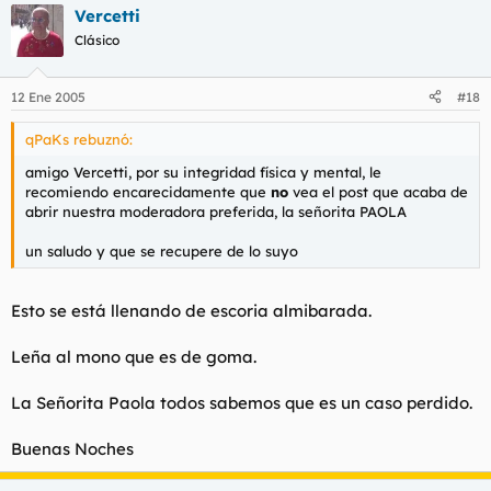
MALDITOS CABRONES
Vercetti
ACARAMELADOS
Clásico
12 Ene 2005
#18
CON ROSITAS Y TODO
qPaKs rebuznó:
amigo Vercetti, por su integridad física y mental, le
recomiendo encarecidamente que
no
vea el post que acaba de
HIJOS DE LA GRAN PUTA
abrir nuestra moderadora preferida, la señorita PAOLA
un saludo y que se recupere de lo suyo
A la mierda...
Esto se está llenando de escoria almibarada.
Buenas Noches
Leña al mono que es de goma.
La Señorita Paola todos sabemos que es un caso perdido.
Buenas Noches