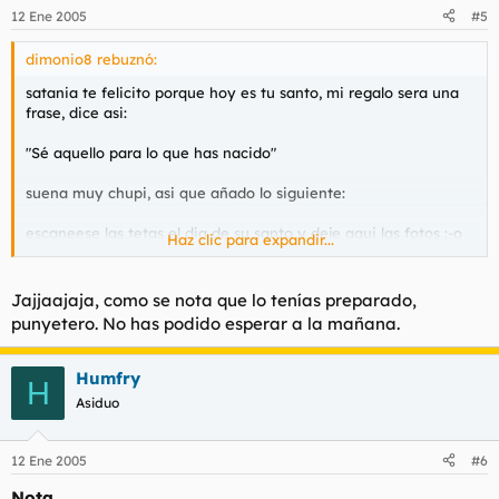
12 Ene 2005
#5
dimonio8 rebuznó:
satania te felicito porque hoy es tu santo, mi regalo sera una
frase, dice asi:
"Sé aquello para lo que has nacido"
suena muy chupi, asi que añado lo siguiente:
escaneese las tetas el dia de su santo y deje aqui las fotos :-o
Haz clic para expandir...
a10.....
Jajjaajaja, como se nota que lo tenías preparado,
punyetero. No has podido esperar a la mañana.
p.d. dejen aqui sus mensajes de felicitacion junto con otro de
peticion de fotos.
Humfry
H
Asiduo
12 Ene 2005
#6
Nota