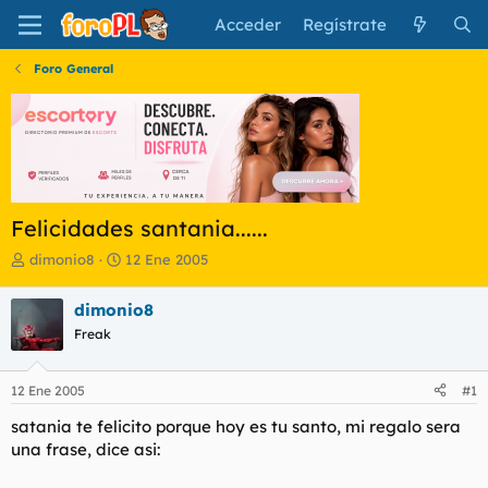
Acceder
Regístrate
Foro General
Felicidades santania......
I
F
dimonio8
12 Ene 2005
n
e
i
c
dimonio8
c
h
Freak
i
a
a
d
d
e
12 Ene 2005
#1
o
i
r
n
satania te felicito porque hoy es tu santo, mi regalo sera
d
i
una frase, dice asi:
e
c
l
i