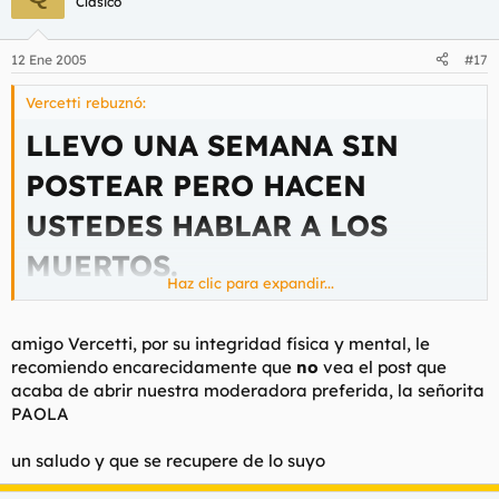
Clásico
12 Ene 2005
#17
Vercetti rebuznó:
LLEVO UNA SEMANA SIN
POSTEAR PERO HACEN
USTEDES HABLAR A LOS
MUERTOS.
Haz clic para expandir...
BANDA DE CHUPIS HIJOS DE
amigo Vercetti, por su integridad física y mental, le
recomiendo encarecidamente que
no
vea el post que
PUTA VAYAN A LAMER
acaba de abrir nuestra moderadora preferida, la señorita
PAOLA
LORZAS A OTRA PARTE.
un saludo y que se recupere de lo suyo