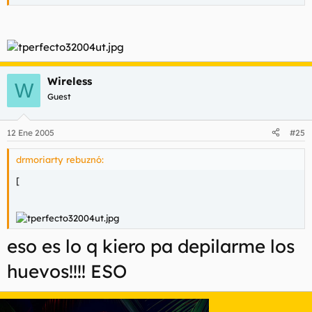
Pues ya es hora q se acostumbren...
Me guarda rencor
por lo de las cejas
...??? :P
Wireless
W
Guest
12 Ene 2005
#25
drmoriarty rebuznó:
[
eso es lo q kiero pa depilarme los
huevos!!!! ESO