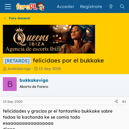
Acceder
Regístrate
Foro General
felicidaes por el bukkake
[RETARDS]
I
F
bukkakevigo
13 Sep 2005
n
e
i
c
bukkakevigo
B
c
h
Aborto de Forero
i
a
a
d
d
e
13 Sep 2005
#1
o
i
r
n
felicidades y gracias pr el fantastiko bukkake sobre
d
i
todoa la kachonda ke se comio todo
e
c
esaaaaaaaaaaaaaaaa
l
i