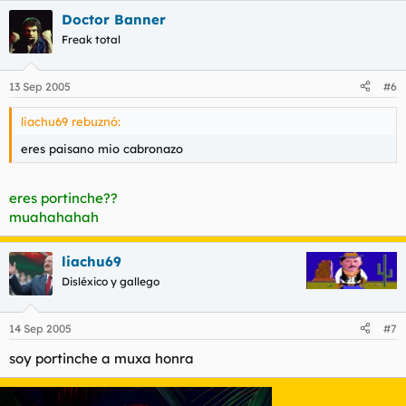
Doctor Banner
Freak total
13 Sep 2005
#6
liachu69 rebuznó:
eres paisano mio cabronazo
eres portinche??
muahahahah
liachu69
Disléxico y gallego
14 Sep 2005
#7
soy portinche a muxa honra