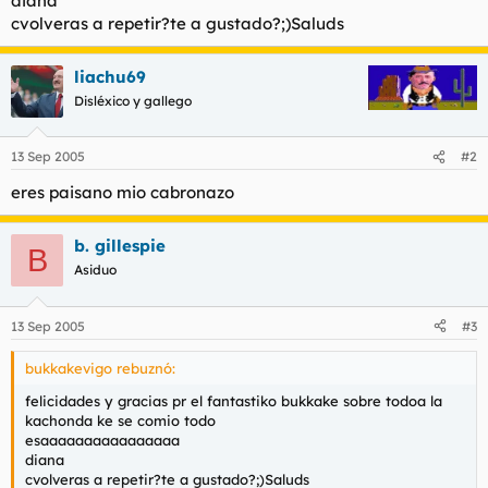
diana
t
o
cvolveras a repetir?te a gustado?;)Saluds
e
m
a
liachu69
Disléxico y gallego
13 Sep 2005
#2
eres paisano mio cabronazo
b. gillespie
B
Asiduo
13 Sep 2005
#3
bukkakevigo rebuznó:
felicidades y gracias pr el fantastiko bukkake sobre todoa la
kachonda ke se comio todo
esaaaaaaaaaaaaaaaa
diana
cvolveras a repetir?te a gustado?;)Saluds