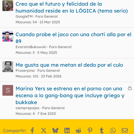
Creo que el futuro y felicidad de la
humanidad reside en la LÓGICA (tema serio)
GoogleTM
Foro General
Masunos
54
13 Mar 2025
Cuando probe el jaco con una chorti alla por el
89
EvaristoBukowski
Foro General
Masunos
5
5 May 2025
Me gusta que me metan el dedo por el culo
Proserpina
Foro General
Masunos
101
23 Feb 2026
Marina Yers se estrena en el porno con una
S
e
escena a lo gang-bang que incluye griego y
r
bukkake
r
siemprepajas
Foro General
Masunos
4
7 Ene 2023
o
Facebook
X
Bluesky
LinkedIn
Reddit
Pinterest
Tumblr
WhatsA
Em
Compartir: