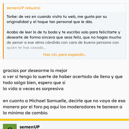
semenUP rebuznó:
Torbe: de vez en cuando visito tu web, me gusta por su
originalidad y el toque tan personal que le dás.
Acabo de leer lo de tu boda y te escribo solo para felicitarte y
desearte de forma sincera que seas feliz, que no hagas mucho
de penar a ese alma cándida con cara de buena persona con
quien te has casado...
Haz clic para expandir...
Comparto contigo esa forma de ver la vida, yo me casé con
una ecuatoriana (Antes de que se viniera toda la población de
ecuatorianos a vivir a España, yo estuve 14 años currando allí y
gracias por desearme lo mejor
en Colombia), la ví y la pedí matrimonio, ya llevamos 15 años
a ver si tengo la suerte de haber acertado de lleno y que
casados, tenemos dos hijos y soy un tio afortunado, acerté de
todo salga bien, espero que si
lleno!!
la vida a veces es sorpresiva
Asi que enhorabuena por tu decisión y ojala que seais muy
felices, os comais las perdices (Y lo que os apetezca) y suerte
en cuanto a Michael Samuelle, decirle que no vaya de esa
en todo!!
manera por el foro pq aqui los moderadores te banean a
la minima de cambio.
semenUP