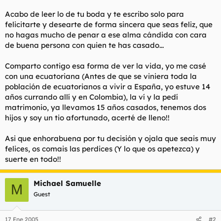
l
i
Acabo de leer lo de tu boda y te escribo solo para
t
o
felicitarte y desearte de forma sincera que seas feliz, que
e
no hagas mucho de penar a ese alma cándida con cara
m
a
de buena persona con quien te has casado...
Comparto contigo esa forma de ver la vida, yo me casé
con una ecuatoriana (Antes de que se viniera toda la
población de ecuatorianos a vivir a España, yo estuve 14
años currando allí y en Colombia), la ví y la pedí
matrimonio, ya llevamos 15 años casados, tenemos dos
hijos y soy un tio afortunado, acerté de lleno!!
Asi que enhorabuena por tu decisión y ojala que seais muy
felices, os comais las perdices (Y lo que os apetezca) y
suerte en todo!!
Michael Samuelle
M
Guest
17 Ene 2005
#2