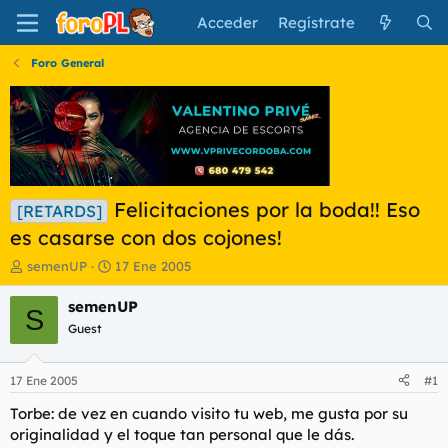
Acceder
Regístrate
Foro General
Felicitaciones por la boda!! Eso
[RETARDS]
es casarse con dos cojones!
I
F
semenUP
17 Ene 2005
n
e
i
c
semenUP
S
c
h
Guest
i
a
a
d
d
e
17 Ene 2005
#1
o
i
r
n
Torbe: de vez en cuando visito tu web, me gusta por su
d
i
originalidad y el toque tan personal que le dás.
e
c