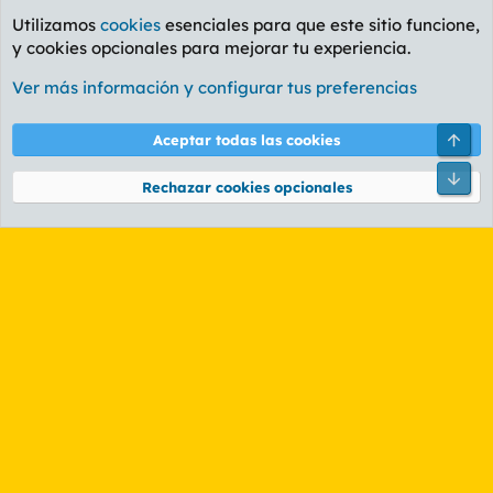
Utilizamos
cookies
esenciales para que este sitio funcione,
y cookies opcionales para mejorar tu experiencia.
Foro General
Ver más información y configurar tus preferencias
Cookies
PL OLDSTYLE AMARILLO
Cambiar fuente
Español (ES)
Arri
Aceptar todas las cookies
Contáctanos
Términos y reglas
Política de privacidad
Ayuda
R
Pie
S
Rechazar cookies opcionales
S
®
Community platform by XenForo
© 2010-2026 XenForo Ltd.