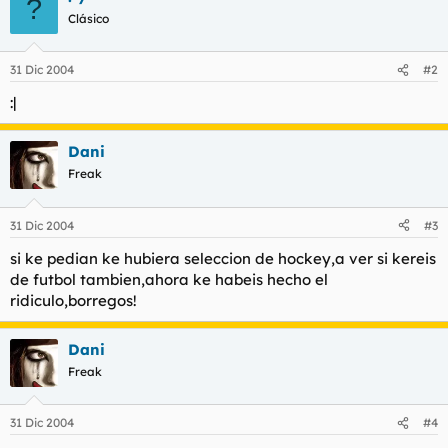
?
Clásico
31 Dic 2004
#2
:|
Dani
Freak
31 Dic 2004
#3
si ke pedian ke hubiera seleccion de hockey,a ver si kereis
de futbol tambien,ahora ke habeis hecho el
ridiculo,borregos!
Dani
Freak
31 Dic 2004
#4