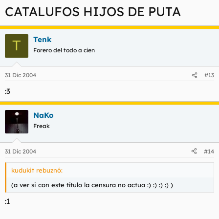
CATALUFOS HIJOS DE PUTA
Tenk
T
Forero del todo a cien
31 Dic 2004
#13
:3
NaKo
Freak
31 Dic 2004
#14
kudukit rebuznó:
(a ver si con este título la censura no actua :) :) :) :) )
:1