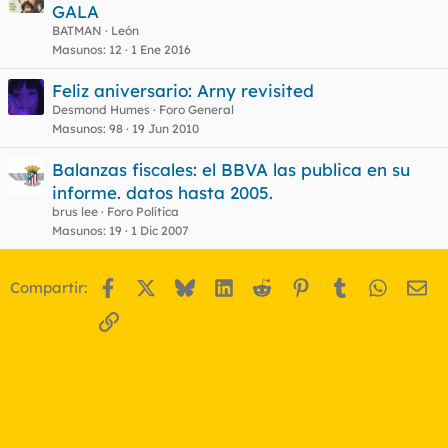
e
GALA
r
BATMAN
León
r
Masunos
12
1 Ene 2016
Feliz aniversario: Arny revisited
Desmond Humes
Foro General
o
Masunos
98
19 Jun 2010
Balanzas fiscales: el BBVA las publica en su
informe. datos hasta 2005.
brus lee
Foro Política
Masunos
19
1 Dic 2007
Facebook
X
Bluesky
LinkedIn
Reddit
Pinterest
Tumblr
WhatsA
Em
Compartir:
Enlace