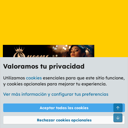
Valoramos tu privacidad
Utilizamos
cookies
esenciales para que este sitio funcione,
y cookies opcionales para mejorar tu experiencia.
Foro General
Ver más información y configurar tus preferencias
Cookies
PL OLDSTYLE AMARILLO
Cambiar fuente
Español (ES)
Arri
Aceptar todas las cookies
Contáctanos
Términos y reglas
Política de privacidad
Ayuda
R
Pie
S
Rechazar cookies opcionales
S
®
Community platform by XenForo
© 2010-2026 XenForo Ltd.