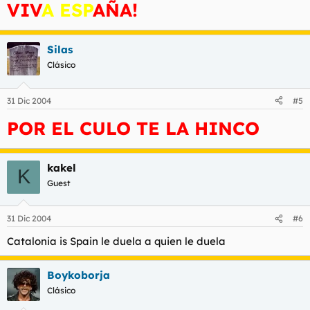
VIV
A ESP
AÑA!
Silas
Clásico
31 Dic 2004
#5
POR EL CULO TE LA HINCO
kakel
K
Guest
31 Dic 2004
#6
Catalonia is Spain le duela a quien le duela
Boykoborja
Clásico