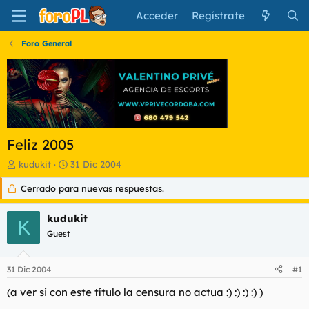
Acceder
Regístrate
Foro General
Feliz 2005
I
F
kudukit
31 Dic 2004
n
e
Cerrado para nuevas respuestas.
i
c
c
h
i
a
kudukit
K
a
d
Guest
d
e
o
i
r
n
31 Dic 2004
#1
d
i
e
c
(a ver si con este título la censura no actua :) :) :) :) )
l
i