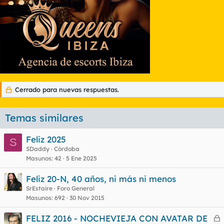
Cerrado para nuevas respuestas.
Temas similares
Feliz 2025
S
SDaddy
Córdoba
Masunos
42
5 Ene 2025
Feliz 20-N, 40 años, ni más ni menos
SrEstaire
Foro General
Masunos
692
30 Nov 2015
FELIZ 2016 - NOCHEVIEJA CON AVATAR DE