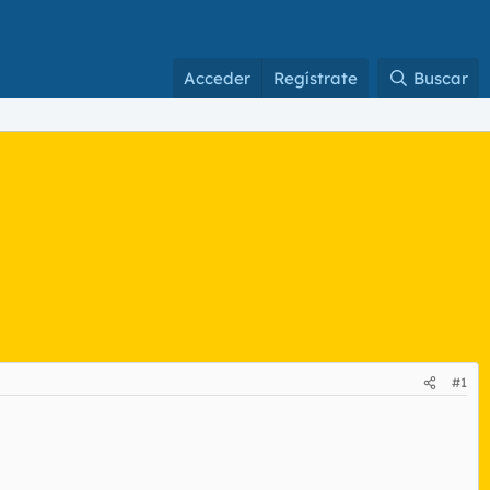
Acceder
Regístrate
Buscar
#1