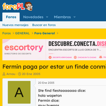
Foros
Novedades
Miembros
Nuevos mensajes
Buscar en foros
Foros
GENERAL
Foro General
Fermín paga por estar un finde conmi
I
F
Arnau
20 Ene 2005
n
e
i
c
20 Ene 2005
c
A
h
Ste find fiestaaaaaaa dice:
i
a
a
d
hola wapeton
d
e
Fermín dice:
o
i
muy buenas