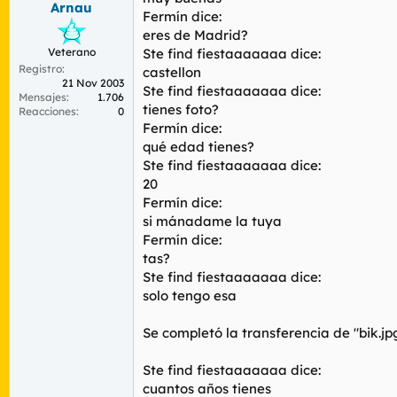
Arnau
r
n
Fermín dice:
d
i
eres de Madrid?
e
c
Veterano
Ste find fiestaaaaaaa dice:
l
i
Registro
t
o
castellon
21 Nov 2003
e
Ste find fiestaaaaaaa dice:
Mensajes
1.706
m
tienes foto?
Reacciones
0
a
Fermín dice:
qué edad tienes?
Ste find fiestaaaaaaa dice:
20
Fermín dice:
si mánadame la tuya
Fermín dice:
tas?
Ste find fiestaaaaaaa dice:
solo tengo esa
Se completó la transferencia de "bik.jpg
Ste find fiestaaaaaaa dice:
cuantos años tienes