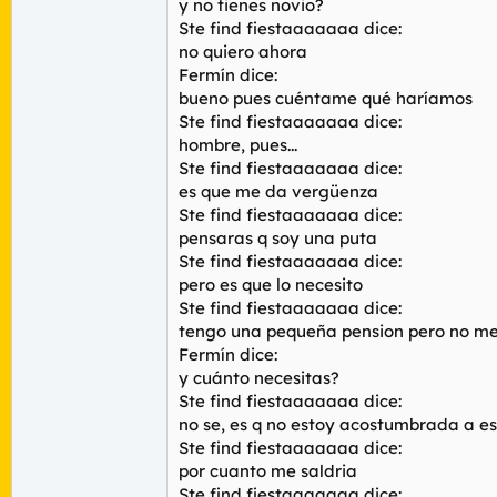
y no tienes novio?
Ste find fiestaaaaaaa dice:
no quiero ahora
Fermín dice:
bueno pues cuéntame qué haríamos
Ste find fiestaaaaaaa dice:
hombre, pues...
Ste find fiestaaaaaaa dice:
es que me da vergüenza
Ste find fiestaaaaaaa dice:
pensaras q soy una puta
Ste find fiestaaaaaaa dice:
pero es que lo necesito
Ste find fiestaaaaaaa dice:
tengo una pequeña pension pero no me 
Fermín dice:
y cuánto necesitas?
Ste find fiestaaaaaaa dice:
no se, es q no estoy acostumbrada a est
Ste find fiestaaaaaaa dice:
por cuanto me saldria
Ste find fiestaaaaaaa dice: