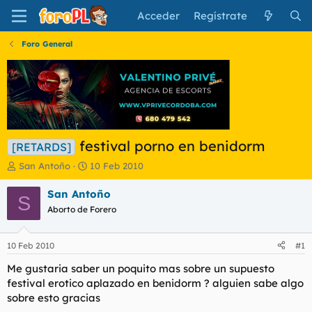
Acceder
Regístrate
Foro General
festival porno en benidorm
[RETARDS]
I
F
San Antoño
10 Feb 2010
n
e
i
c
San Antoño
S
c
h
Aborto de Forero
i
a
a
d
d
e
10 Feb 2010
#1
o
i
r
n
Me gustaria saber un poquito mas sobre un supuesto
d
i
festival erotico aplazado en benidorm ? alguien sabe algo
e
c
sobre esto gracias
l
i