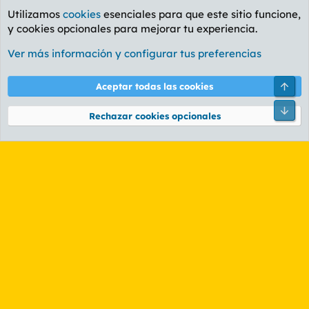
Utilizamos
cookies
esenciales para que este sitio funcione,
y cookies opcionales para mejorar tu experiencia.
Foro General
Ver más información y configurar tus preferencias
Cookies
PL OLDSTYLE AMARILLO
Cambiar fuente
Español (ES)
Arri
Aceptar todas las cookies
Contáctanos
Términos y reglas
Política de privacidad
Ayuda
R
Pie
S
Rechazar cookies opcionales
S
®
Community platform by XenForo
© 2010-2026 XenForo Ltd.