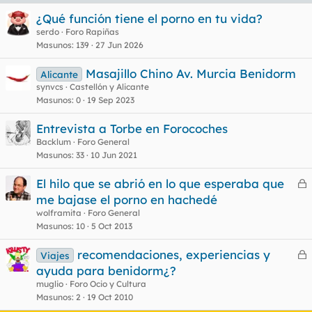
¿Qué función tiene el porno en tu vida?
serdo
Foro Rapiñas
Masunos
139
27 Jun 2026
Masajillo Chino Av. Murcia Benidorm
Alicante
synvcs
Castellón y Alicante
Masunos
0
19 Sep 2023
Entrevista a Torbe en Forocoches
Backlum
Foro General
Masunos
33
10 Jun 2021
El hilo que se abrió en lo que esperaba que
e
me bajase el porno en hachedé
r
wolframita
Foro General
r
Masunos
10
5 Oct 2013
recomendaciones, experiencias y
Viajes
e
ayuda para benidorm¿?
o
r
muglio
Foro Ocio y Cultura
r
Masunos
2
19 Oct 2010