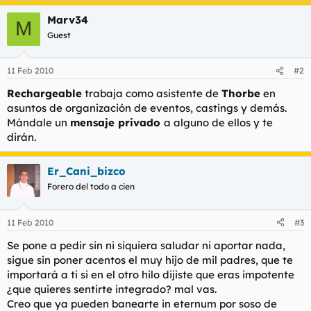
t
o
e
Marv34
M
m
Guest
a
11 Feb 2010
#2
Rechargeable
trabaja como asistente de
Thorbe
en
asuntos de organización de eventos, castings y demás.
Mándale un
mensaje privado
a alguno de ellos y te
dirán.
Er_Cani_bizco
Forero del todo a cien
11 Feb 2010
#3
Se pone a pedir sin ni siquiera saludar ni aportar nada,
sigue sin poner acentos el muy hijo de mil padres, que te
importará a ti si en el otro hilo dijiste que eras impotente
¿que quieres sentirte integrado? mal vas.
Creo que ya pueden banearte in eternum por soso de