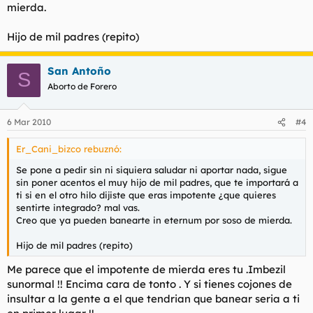
mierda.
Hijo de mil padres (repito)
San Antoño
S
Aborto de Forero
6 Mar 2010
#4
Er_Cani_bizco rebuznó:
Se pone a pedir sin ni siquiera saludar ni aportar nada, sigue
sin poner acentos el muy hijo de mil padres, que te importará a
ti si en el otro hilo dijiste que eras impotente ¿que quieres
sentirte integrado? mal vas.
Creo que ya pueden banearte in eternum por soso de mierda.
Hijo de mil padres (repito)
Me parece que el impotente de mierda eres tu .Imbezil
sunormal !! Encima cara de tonto . Y si tienes cojones de
insultar a la gente a el que tendrian que banear seria a ti