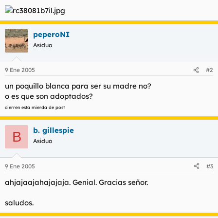
t
o
e
m
a
peperoNI
Asiduo
9 Ene 2005
#2
un poquillo blanca para ser su madre no?
o es que son adoptados?
cierren esta mierda de post
b. gillespie
B
Asiduo
9 Ene 2005
#3
ahjajaajahajajaja. Genial. Gracias señor.
saludos.