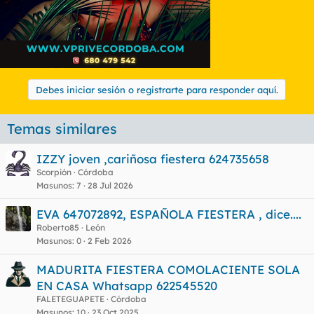
Debes iniciar sesión o registrarte para responder aquí.
Temas similares
IZZY joven ,cariñosa fiestera 624735658
Scorpión
Córdoba
Masunos
7
28 Jul 2026
EVA 647072892, ESPAÑOLA FIESTERA , dice....
Roberto85
León
Masunos
0
2 Feb 2026
MADURITA FIESTERA COMOLACIENTE SOLA
EN CASA Whatsapp 622545520
FALETEGUAPETE
Córdoba
Masunos
10
23 Oct 2025