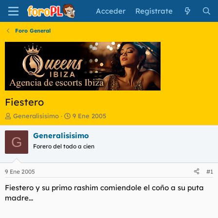
Acceder
Regístrate
Foro General
Fiestero
I
F
Generalisisimo
9 Ene 2005
n
e
i
c
Generalisisimo
G
c
h
Forero del todo a cien
i
a
a
d
d
e
9 Ene 2005
#1
o
i
r
n
Fiestero y su primo rashim comiendole el coño a su puta
d
i
madre...
e
c
l
i