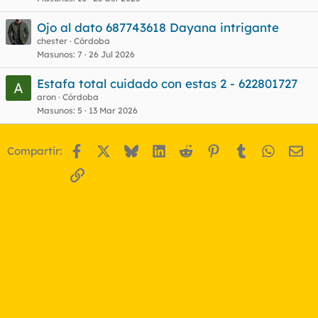
Ojo al dato 687743618 Dayana intrigante
chester
Córdoba
Masunos
7
26 Jul 2026
Estafa total cuidado con estas 2 - 622801727
aron
Córdoba
Masunos
5
13 Mar 2026
Facebook
X
Bluesky
LinkedIn
Reddit
Pinterest
Tumblr
WhatsA
Em
Compartir:
Enlace