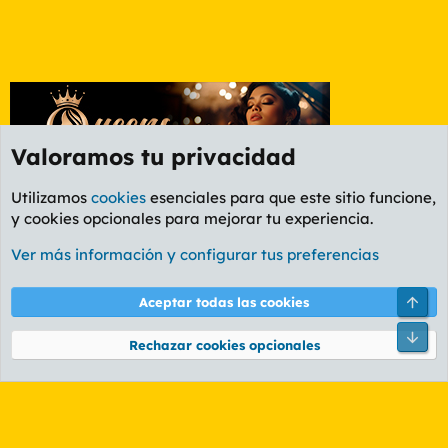
Valoramos tu privacidad
Utilizamos
cookies
esenciales para que este sitio funcione,
y cookies opcionales para mejorar tu experiencia.
Foro General
Ver más información y configurar tus preferencias
Cookies
PL OLDSTYLE AMARILLO
Cambiar fuente
Español (ES)
Arri
Aceptar todas las cookies
Contáctanos
Términos y reglas
Política de privacidad
Ayuda
R
Pie
S
Rechazar cookies opcionales
S
®
Community platform by XenForo
© 2010-2026 XenForo Ltd.