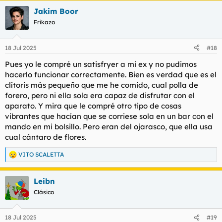
Jakim Boor
Frikazo
18 Jul 2025
#18
Pues yo le compré un satisfryer a mi ex y no pudimos
hacerlo funcionar correctamente. Bien es verdad que es el
clítoris más pequeño que me he comido, cual polla de
forero, pero ni ella sola era capaz de disfrutar con el
aparato. Y mira que le compré otro tipo de cosas
vibrantes que hacían que se corriese sola en un bar con el
mando en mi bolsillo. Pero eran del ojarasco, que ella usa
cual cántaro de flores.
VITO SCALETTA
R
e
a
Leibn
c
c
Clásico
i
o
n
18 Jul 2025
#19
e