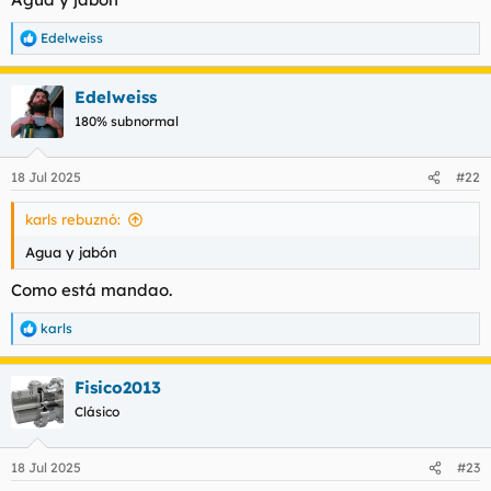
Edelweiss
R
e
a
Edelweiss
c
c
180% subnormal
i
o
n
18 Jul 2025
#22
e
s
karls rebuznó:
:
Agua y jabón
Como está mandao.
karls
R
e
a
Fisico2013
c
c
Clásico
i
o
n
18 Jul 2025
#23
e