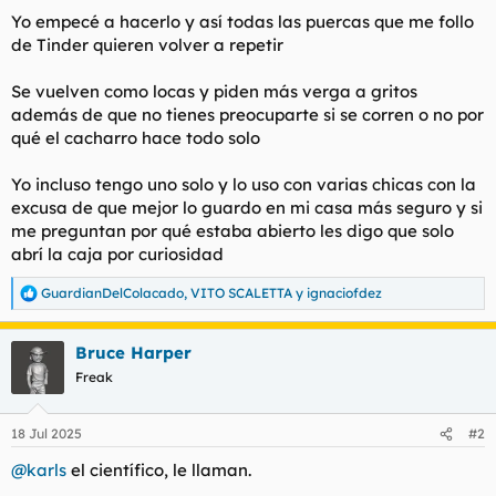
Yo empecé a hacerlo y así todas las puercas que me follo
de Tinder quieren volver a repetir
Se vuelven como locas y piden más verga a gritos
además de que no tienes preocuparte si se corren o no por
qué el cacharro hace todo solo
Yo incluso tengo uno solo y lo uso con varias chicas con la
excusa de que mejor lo guardo en mi casa más seguro y si
me preguntan por qué estaba abierto les digo que solo
abrí la caja por curiosidad
GuardianDelColacado
,
VITO SCALETTA
y
ignaciofdez
R
e
a
Bruce Harper
c
c
Freak
i
o
n
18 Jul 2025
#2
e
s
@karls
el científico, le llaman.
: