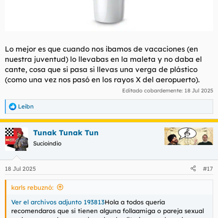
Lo mejor es que cuando nos ibamos de vacaciones (en
nuestra juventud) lo llevabas en la maleta y no daba el
cante, cosa que si pasa si llevas una verga de plástico
(como una vez nos pasó en los rayos X del aeropuerto).
Editado cobardemente:
18 Jul 2025
Leibn
R
e
a
Tunak Tunak Tun
c
c
Sucioindio
i
o
n
18 Jul 2025
#17
e
s
karls rebuznó:
:
Ver el archivos adjunto 193813
Hola a todos quería
recomendaros que si tienen alguna follaamiga o pareja sexual