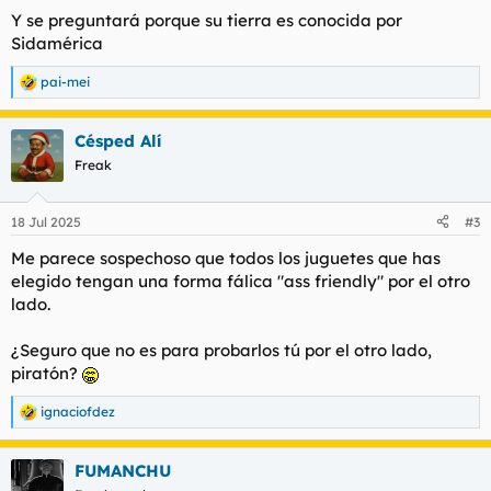
Y se preguntará porque su tierra es conocida por
Sidamérica
pai-mei
R
e
a
Césped Alí
c
c
Freak
i
o
n
18 Jul 2025
#3
e
s
Me parece sospechoso que todos los juguetes que has
:
elegido tengan una forma fálica "ass friendly" por el otro
lado.
¿Seguro que no es para probarlos tú por el otro lado,
piratón?
ignaciofdez
R
e
a
FUMANCHU
c
c