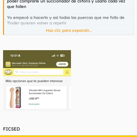
poder comprarle un succionador de clitoris y usarlo cada vez
que follen
Yo empecé a hacerlo y así todas las puercas que me follo de
Tinder quieren volver a repetir
Haz clic para expandir...
Se vuelven como locas y piden más verga a gritos además de
que no tienes preocuparte si se corren o no por qué el
cacharro hace todo solo
Yo incluso tengo uno solo y lo uso con varias chicas con la
excusa de que mejor lo guardo en mi casa más seguro y si me
preguntan por qué estaba abierto les digo que solo abrí la caja
por curiosidad
FICSED