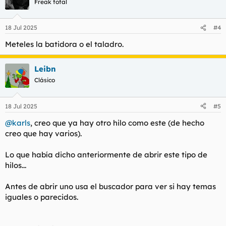
Freak total
i
o
n
18 Jul 2025
#4
e
s
Meteles la batidora o el taladro.
:
Leibn
Clásico
18 Jul 2025
#5
@karls
, creo que ya hay otro hilo como este (de hecho
creo que hay varios).
Lo que había dicho anteriormente de abrir este tipo de
hilos...
Antes de abrir uno usa el buscador para ver si hay temas
iguales o parecidos.