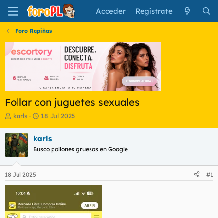
Acceder
Regístrate
Foro Rapiñas
Follar con juguetes sexuales
I
F
karls
18 Jul 2025
n
e
i
c
karls
c
h
Busco pollones gruesos en Google
i
a
a
d
d
e
18 Jul 2025
#1
o
i
r
n
d
i
e
c
l
i