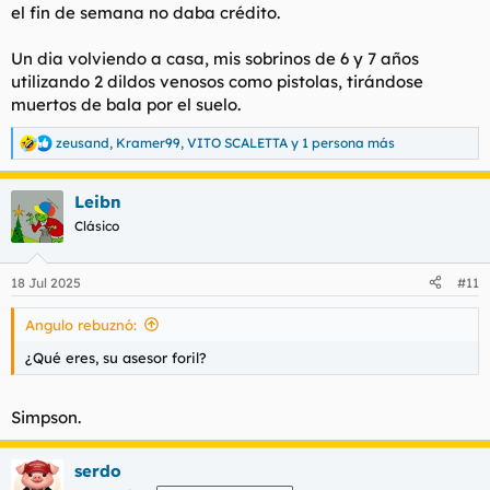
el fin de semana no daba crédito.
Un dia volviendo a casa, mis sobrinos de 6 y 7 años
utilizando 2 dildos venosos como pistolas, tirándose
muertos de bala por el suelo.
zeusand
,
Kramer99
,
VITO SCALETTA
y 1 persona más
R
e
a
Leibn
c
c
Clásico
i
o
n
18 Jul 2025
#11
e
s
Angulo rebuznó:
:
¿Qué eres, su asesor foril?
Simpson.
serdo