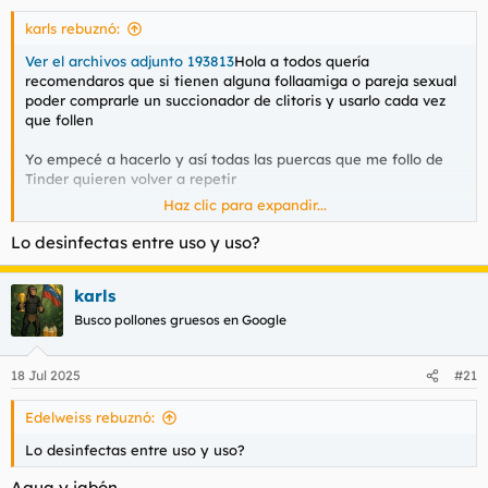
s
karls rebuznó:
:
Ver el archivos adjunto 193813
Hola a todos quería
recomendaros que si tienen alguna follaamiga o pareja sexual
poder comprarle un succionador de clitoris y usarlo cada vez
que follen
Yo empecé a hacerlo y así todas las puercas que me follo de
Tinder quieren volver a repetir
Haz clic para expandir...
Se vuelven como locas y piden más verga a gritos además de
que no tienes preocuparte si se corren o no por qué el
Lo desinfectas entre uso y uso?
cacharro hace todo solo
karls
Yo incluso tengo uno solo y lo uso con varias chicas con la
excusa de que mejor lo guardo en mi casa más seguro y si me
Busco pollones gruesos en Google
preguntan por qué estaba abierto les digo que solo abrí la caja
por curiosidad
18 Jul 2025
#21
Edelweiss rebuznó:
Lo desinfectas entre uso y uso?
Agua y jabón