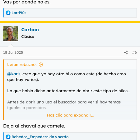
Vas por donde no es.
Lord90s
R
e
a
Carbon
c
c
Clásico
i
o
n
18 Jul 2025
#6
e
s
Leibn rebuznó:
:
@karls
, creo que ya hay otro hilo como este (de hecho creo
que hay varios).
Lo que había dicho anteriormente de abrir este tipo de hilos...
Antes de abrir uno usa el buscador para ver si hay temas
iguales o parecidos.
Haz clic para expandir...
Vas por donde no es.
Deja al chaval que camele.
Bebedor_Empedernido
y
serdo
R