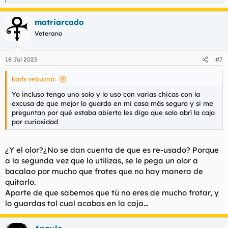
e
a
matriarcado
c
c
Veterano
i
o
n
18 Jul 2025
#7
e
s
karls rebuznó:
:
Yo incluso tengo uno solo y lo uso con varias chicas con la
excusa de que mejor lo guardo en mi casa más seguro y si me
preguntan por qué estaba abierto les digo que solo abrí la caja
por curiosidad
¿Y el olor?¿No se dan cuenta de que es re-usado? Porque
a la segunda vez que lo utilizas, se le pega un olor a
bacalao por mucho que frotes que no hay manera de
quitarlo.
Aparte de que sabemos que tú no eres de mucho frotar, y
lo guardas tal cual acabas en la caja...