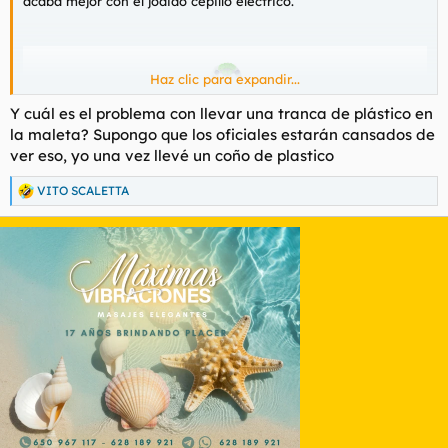
acaba mejor con el jodido cepillo electrico.
Haz clic para expandir...
Y cuál es el problema con llevar una tranca de plástico en
la maleta? Supongo que los oficiales estarán cansados de
ver eso, yo una vez llevé un coño de plastico
VITO SCALETTA
R
e
a
c
c
i
o
n
e
s
: