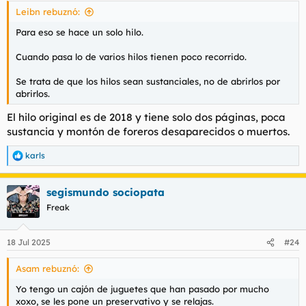
s
Leibn rebuznó:
:
Para eso se hace un solo hilo.
Cuando pasa lo de varios hilos tienen poco recorrido.
Se trata de que los hilos sean sustanciales, no de abrirlos por
abrirlos.
El hilo original es de 2018 y tiene solo dos páginas, poca
sustancia y montón de foreros desaparecidos o muertos.
karls
R
e
a
segismundo sociopata
c
c
Freak
i
o
n
18 Jul 2025
#24
e
s
Asam rebuznó:
:
Yo tengo un cajón de juguetes que han pasado por mucho
xoxo, se les pone un preservativo y se relajas.