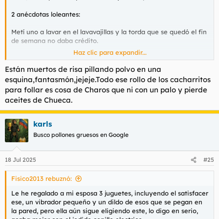
2 anécdotas loleantes:
Metí uno a lavar en el lavavajillas y la torda que se quedó el fin
de semana no daba crédito.
Haz clic para expandir...
Un dia volviendo a casa, mis sobrinos de 6 y 7 años utilizando 2
dildos venosos como pistolas, tirándose muertos de bala por el
Están muertos de risa pillando polvo en una
suelo.
esquina,fantasmón,jejeje.Todo ese rollo de los cacharritos
para follar es cosa de Charos que ni con un palo y pierde
aceites de Chueca.
karls
Busco pollones gruesos en Google
18 Jul 2025
#25
Fisico2013 rebuznó:
Le he regalado a mi esposa 3 juguetes, incluyendo el satisfacer
ese, un vibrador pequeño y un dildo de esos que se pegan en
la pared, pero ella aún sigue eligiendo este, lo digo en serio,