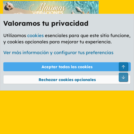
Valoramos tu privacidad
Utilizamos
cookies
esenciales para que este sitio funcione,
y cookies opcionales para mejorar tu experiencia.
Foro Rapiñas
Ver más información y configurar tus preferencias
Cookies
PL OLDSTYLE AMARILLO
Cambiar fuente
Español (ES)
Arri
Aceptar todas las cookies
Contáctanos
Términos y reglas
Política de privacidad
Ayuda
R
Pie
S
Rechazar cookies opcionales
S
®
Community platform by XenForo
© 2010-2026 XenForo Ltd.