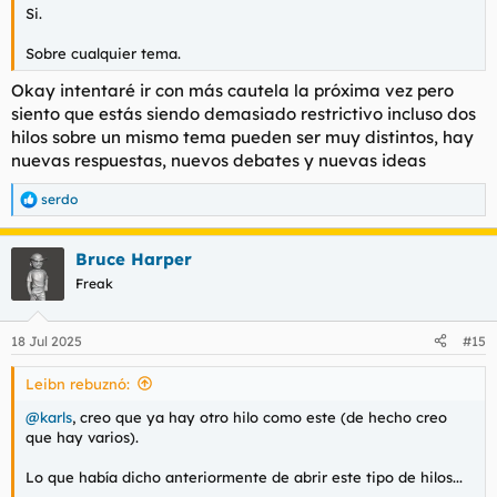
Si.
Sobre cualquier tema.
Okay intentaré ir con más cautela la próxima vez pero
siento que estás siendo demasiado restrictivo incluso dos
hilos sobre un mismo tema pueden ser muy distintos, hay
nuevas respuestas, nuevos debates y nuevas ideas
serdo
R
e
a
Bruce Harper
c
c
Freak
i
o
n
18 Jul 2025
#15
e
s
Leibn rebuznó:
:
@karls
, creo que ya hay otro hilo como este (de hecho creo
que hay varios).
Lo que había dicho anteriormente de abrir este tipo de hilos...