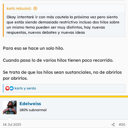
s
karls rebuznó:
:
Okay intentaré ir con más cautela la próxima vez pero siento
que estás siendo demasiado restrictivo incluso dos hilos sobre
un mismo tema pueden ser muy distintos, hay nuevas
respuestas, nuevos debates y nuevas ideas
Para eso se hace un solo hilo.
Cuando pasa lo de varios hilos tienen poco recorrido.
Se trata de que los hilos sean sustanciales, no de abrirlos
por abrirlos.
karls
y
serdo
R
e
a
Edelweiss
c
c
180% subnormal
i
o
n
18 Jul 2025
#20
e